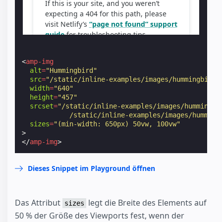
<
amp-img
alt
=
"Hummingbird"
src
=
"/static/inline-examples/images/hummingbird-
width
=
"640"
height
=
"457"
srcset
=
"/static/inline-examples/images/hummingbi
            /static/inline-examples/images/humming
sizes
=
"(min-width: 650px) 50vw, 100vw"
>
</
amp-img
>
Dieses Snippet im Playground öffnen
Das Attribut
legt die Breite des Elements auf
sizes
50 % der Größe des Viewports fest, wenn der