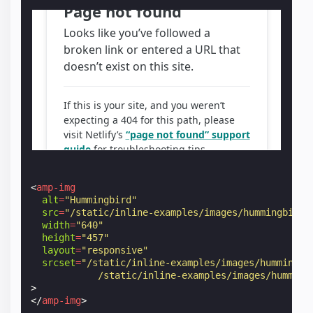
<
amp-img
alt
=
"Hummingbird"
src
=
"/static/inline-examples/images/hummingbird-
width
=
"640"
height
=
"457"
layout
=
"responsive"
srcset
=
"/static/inline-examples/images/hummingbi
            /static/inline-examples/images/humming
>
</
amp-img
>