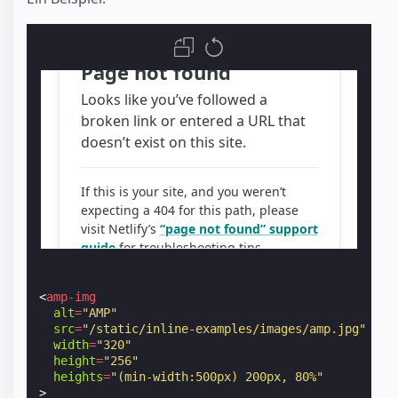
<
amp-img
alt
=
"AMP"
src
=
"/static/inline-examples/images/amp.jpg"
width
=
"320"
height
=
"256"
heights
=
"(min-width:500px) 200px, 80%"
>