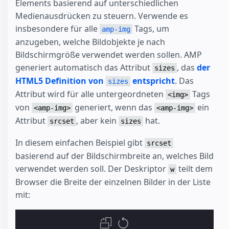
Elements basierend auf unterschiedlichen
Medienausdrücken zu steuern. Verwende es
insbesondere für alle
Tags, um
amp-img
anzugeben, welche Bildobjekte je nach
Bildschirmgröße verwendet werden sollen. AMP
generiert automatisch das Attribut
, das
der
sizes
HTML5 Definition von
entspricht
. Das
sizes
Attribut wird für alle untergeordneten
Tags
<img>
von
generiert, wenn das
ein
<amp-img>
<amp-img>
Attribut
, aber kein
hat.
srcset
sizes
In diesem einfachen Beispiel gibt
srcset
basierend auf der Bildschirmbreite an, welches Bild
verwendet werden soll. Der Deskriptor
teilt dem
w
Browser die Breite der einzelnen Bilder in der Liste
mit: