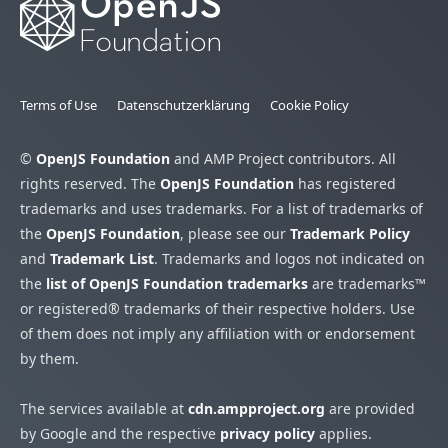
Terms of Use
Datenschutzerklärung
Cookie Policy
©
OpenJS Foundation
and AMP Project contributors. All
rights reserved. The
OpenJS Foundation
has registered
trademarks and uses trademarks. For a list of trademarks of
the
OpenJS Foundation
, please see our
Trademark Policy
and
Trademark List
. Trademarks and logos not indicated on
the
list of OpenJS Foundation trademarks
are trademarks™
or registered® trademarks of their respective holders. Use
of them does not imply any affiliation with or endorsement
by them.
The services available at
cdn.ampproject.org
are provided
by Google and the respective
privacy policy
applies.