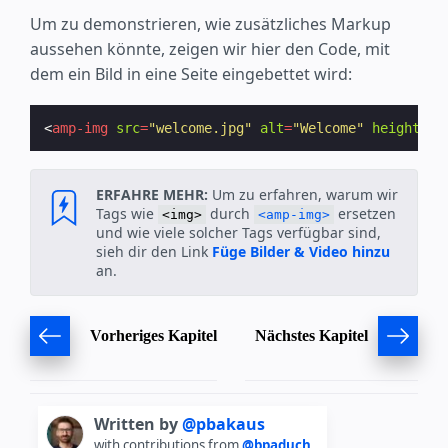
Um zu demonstrieren, wie zusätzliches Markup
aussehen könnte, zeigen wir hier den Code, mit
dem ein Bild in eine Seite eingebettet wird:
<
amp-img
src
=
"welcome.jpg"
alt
=
"Welcome"
height
=
"4
ERFAHRE MEHR:
Um zu erfahren, warum wir
Tags wie
durch
ersetzen
<img>
<amp-img>
und wie viele solcher Tags verfügbar sind,
sieh dir den Link
Füge Bilder & Video hinzu
an.
Vorheriges Kapitel
Nächstes Kapitel
Written by
@pbakaus
with contributions from
@bpaduch