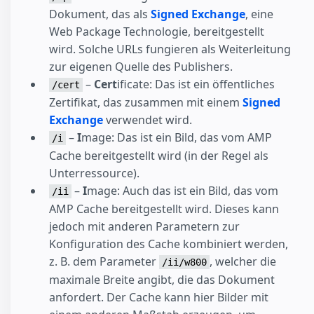
Dokument, das als
Signed Exchange
, eine
Web Package Technologie, bereitgestellt
wird. Solche URLs fungieren als Weiterleitung
zur eigenen Quelle des Publishers.
–
Cert
ificate: Das ist ein öffentliches
/cert
Zertifikat, das zusammen mit einem
Signed
Exchange
verwendet wird.
–
I
mage: Das ist ein Bild, das vom AMP
/i
Cache bereitgestellt wird (in der Regel als
Unterressource).
–
I
mage: Auch das ist ein Bild, das vom
/ii
AMP Cache bereitgestellt wird. Dieses kann
jedoch mit anderen Parametern zur
Konfiguration des Cache kombiniert werden,
z. B. dem Parameter
, welcher die
/ii/w800
maximale Breite angibt, die das Dokument
anfordert. Der Cache kann hier Bilder mit