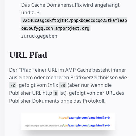
Das Cache Domänensuffix wird angehängt
und z. B.
v2c4ucasgcskftbjt4c7phpkbqedcdcqo23tkamleap
oa5o6fygq.cdn.ampproject.org
zurückgegeben.
URL Pfad
Der "Pfad" einer URL im AMP Cache besteht immer
aus einem oder mehreren Präfixverzeichnissen wie
, gefolgt vom Infix
(aber nur, wenn die
/c
/s
Publisher URL http
ist), gefolgt von der URL des
s
Publisher Dokuments ohne das Protokoll.