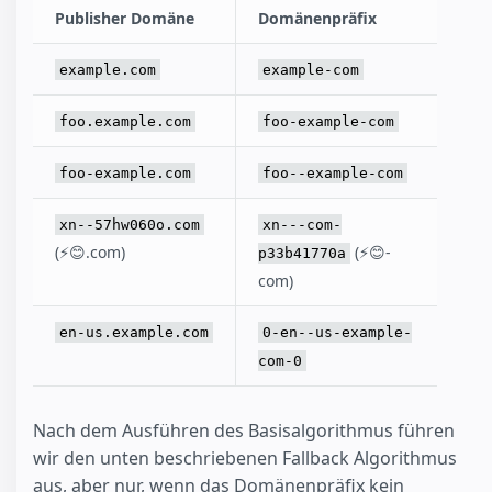
Publisher Domäne
Domänenpräfix
example.com
example-com
foo.example.com
foo-example-com
foo-example.com
foo--example-com
xn--57hw060o.com
xn---com-
(⚡😊.com)
(⚡😊-
p33b41770a
com)
en-us.example.com
0-en--us-example-
com-0
Nach dem Ausführen des Basisalgorithmus führen
wir den unten beschriebenen Fallback Algorithmus
aus, aber nur, wenn das Domänenpräfix kein