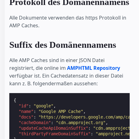
Protokoll des Domänennamens
Alle Dokumente verwenden das https Protokoll in
AMP Caches.
Suffix des Domänennamens
Alle AMP Caches sind in einer JSON Datei
registriert, die online im
AMPHTML Repository
verfügbar ist. Ein Cachedatensatz in dieser Datei
kann z. B. folgendermaßen aussehen:
{
"id"
:
"google"
,
"name"
:
"Google AMP Cache"
,
"docs"
:
"https://developers.google.com/amp/cache
"cacheDomain"
:
"cdn.ampproject.org"
,
"updateCacheApiDomainSuffix"
:
"cdn.ampproject.or
"thirdPartyFrameDomainSuffix"
:
"ampproject.net"