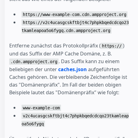
https://www-example-com.cdn.ampproject.org
https://v2c4ucasgcskftbjt4c7phpkbqedcdcqo23
tkamleapoa5o6fygq.cdn.ampproject.org
Entferne zunächst das Protokollpräfix (
)
https://
und das Suffix der AMP Cache Domäne, z. B.
. Das Suffix kann zu einem
.cdn.ampproject.org
beliebigen der unter
caches.json
aufgeführten
Caches gehören. Die verbleibende Zeichenfolge ist
das "Domänenpräfix". Im Fall der beiden obigen
Beispiele lautet das "Domänenpräfix" wie folgt:
www-example-com
v2c4ucasgcskftbjt4c7phpkbqedcdcqo23tkamleap
oa5o6fygq