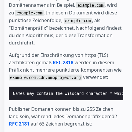
Domänennamens im Beispiel,
, wird
example.com
zu
. In diesem Dokument wird diese
example-com
punktlose Zeichenfolge,
, als
example-com
"Domänenpräfix" bezeichnet. Nachfolgend findest
du den Algorithmus, der diese Transformation
durchführt.
Aufgrund der Einschränkung von https (TLS)
Zertifikaten gemäß
RFC 2818
werden in diesem
Präfix nicht mehrere punktierte Komponenten wie
verwendet:
example.com.cdn.ampproject.org
Names may contain the wildcard character * which i
Publisher Domänen können bis zu 255 Zeichen
lang sein, während jedes Domänenpräfix gemäß
RFC 2181
auf 63 Zeichen begrenzt ist: