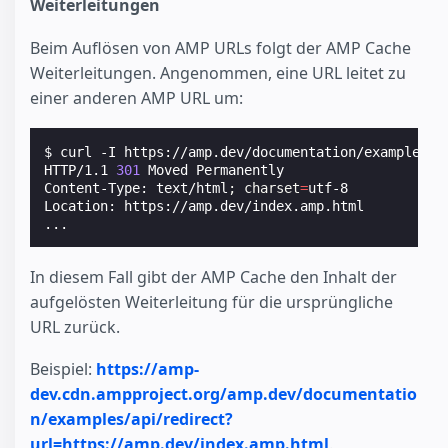
Weiterleitungen
Beim Auflösen von AMP URLs folgt der AMP Cache
Weiterleitungen. Angenommen, eine URL leitet zu
einer anderen AMP URL um:
$ curl -I https://amp.dev/documentation/examples/a
HTTP/1.1 
301
 Moved Permanently

Content-Type: text/html
;
charset
=
utf-8

Location: https://amp.dev/index.amp.html

In diesem Fall gibt der AMP Cache den Inhalt der
aufgelösten Weiterleitung für die ursprüngliche
URL zurück.
Beispiel:
https://amp-
dev.cdn.ampproject.org/amp.dev/documentatio
n/examples/api/redirect?
url=https://amp.dev/index.amp.html
.