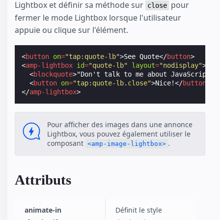
Lightbox et définir sa méthode sur
pour
close
fermer le mode Lightbox lorsque l'utilisateur
appuie ou clique sur l'élément.
<
button
on
=
"tap:quote-lb"
>
See Quote
</
button
>
<
amp-lightbox
id
=
"quote-lb"
layout
=
"nodisplay"
>
<
blockquote
>
"Don't talk to me about JavaScript f
<
button
on
=
"tap:quote-lb.close"
>
Nice!
</
button
>
</
amp-lightbox
>
Pour afficher des images dans une annonce
Lightbox, vous pouvez également utiliser le
composant
.
<amp-image-lightbox>
Attributs
animate-in
Définit le style