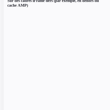
Sur des cadres iFrame tiers (par exemple, en dehors du
cache AMP)