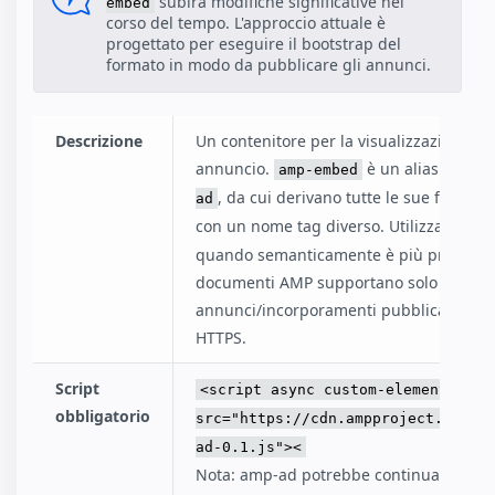
subirà modifiche significative nel
embed
corso del tempo. L'approccio attuale è
progettato per eseguire il bootstrap del
formato in modo da pubblicare gli annunci.
Descrizione
Un contenitore per la visualizzazione di
annuncio.
è un alias del ta
amp-embed
, da cui derivano tutte le sue funziona
ad
con un nome tag diverso. Utilizza
amp-
quando semanticamente è più preciso. 
documenti AMP supportano solo
annunci/incorporamenti pubblicati tram
HTTPS.
Script
<script async custom-element="amp
obbligatorio
src="https://cdn.ampproject.org/v
ad-0.1.js"><
Nota: amp-ad potrebbe continuare a