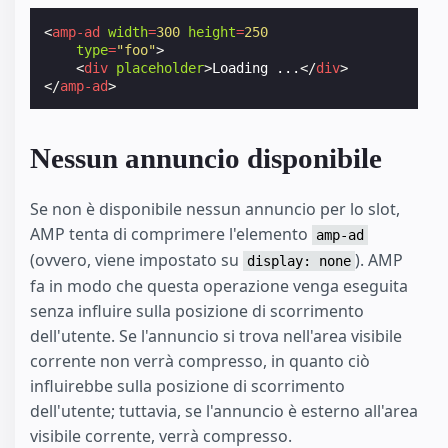
<
amp-ad
width
=
300
height
=
250
type
=
"foo"
>
<
div
placeholder
>
Loading ...
</
div
>
</
amp-ad
>
Nessun annuncio disponibile
Se non è disponibile nessun annuncio per lo slot,
AMP tenta di comprimere l'elemento
amp-ad
(ovvero, viene impostato su
). AMP
display: none
fa in modo che questa operazione venga eseguita
senza influire sulla posizione di scorrimento
dell'utente. Se l'annuncio si trova nell'area visibile
corrente non verrà compresso, in quanto ciò
influirebbe sulla posizione di scorrimento
dell'utente; tuttavia, se l'annuncio è esterno all'area
visibile corrente, verrà compresso.