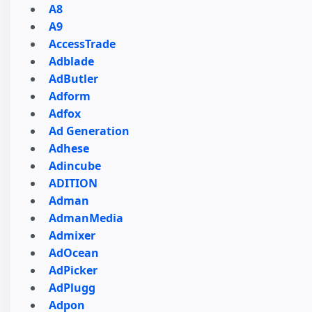
A8
A9
AccessTrade
Adblade
AdButler
Adform
Adfox
Ad Generation
Adhese
Adincube
ADITION
Adman
AdmanMedia
Admixer
AdOcean
AdPicker
AdPlugg
Adpon