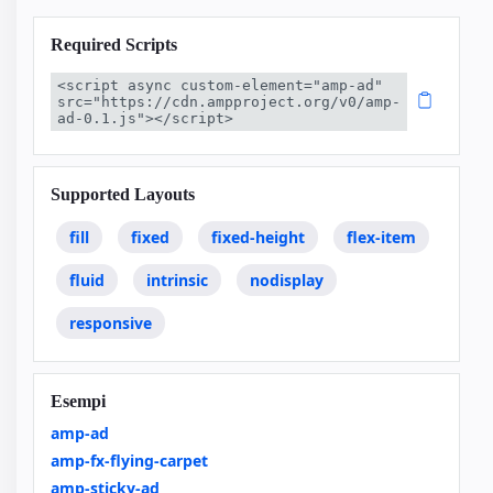
Required Scripts
<script async custom-element="amp-ad" 
src="https://cdn.ampproject.org/v0/amp-
ad-0.1.js"></script>
Supported Layouts
fill
fixed
fixed-height
flex-item
fluid
intrinsic
nodisplay
responsive
Esempi
amp-ad
amp-fx-flying-carpet
amp-sticky-ad