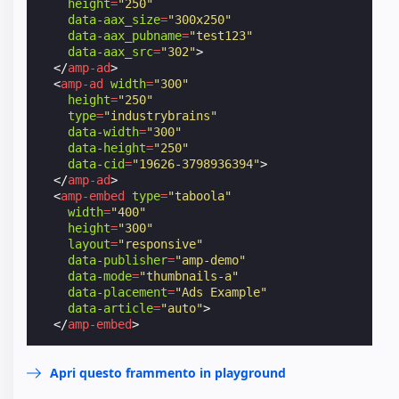
height
=
"250"
data-aax_size
=
"300x250"
data-aax_pubname
=
"test123"
data-aax_src
=
"302"
>
</
amp-ad
>
<
amp-ad
width
=
"300"
height
=
"250"
type
=
"industrybrains"
data-width
=
"300"
data-height
=
"250"
data-cid
=
"19626-3798936394"
>
</
amp-ad
>
<
amp-embed
type
=
"taboola"
width
=
"400"
height
=
"300"
layout
=
"responsive"
data-publisher
=
"amp-demo"
data-mode
=
"thumbnails-a"
data-placement
=
"Ads Example"
data-article
=
"auto"
>
</
amp-embed
>
Apri questo frammento in playground