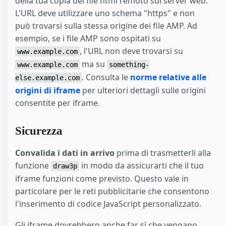
della tua copia del file html remoto sul server web.
L'URL deve utilizzare uno schema "https" e non
può trovarsi sulla stessa origine dei file AMP. Ad
esempio, se i file AMP sono ospitati su
, l'URL non deve trovarsi su
www.example.com
ma su
www.example.com
something-
. Consulta le
norme relative alle
else.example.com
origini di iframe
per ulteriori dettagli sulle origini
consentite per iframe.
Sicurezza
Convalida i dati in arrivo
prima di trasmetterli alla
funzione
in modo da assicurarti che il tuo
draw3p
iframe funzioni come previsto. Questo vale in
particolare per le reti pubblicitarie che consentono
l'inserimento di codice JavaScript personalizzato.
Gli iframe dovrebbero anche far sì che vengano