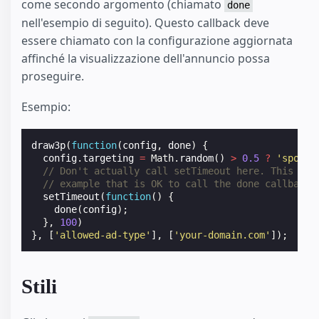
come secondo argomento (chiamato
done
nell'esempio di seguito). Questo callback deve
essere chiamato con la configurazione aggiornata
affinché la visualizzazione dell'annuncio possa
proseguire.
Esempio:
draw3p
(
function
(
config
,
done
)
{
config
.
targeting
=
Math
.
random
()
>
0.5
?
'sport'
// Don't actually call setTimeout here. This sho
// example that is OK to call the done callback 
setTimeout
(
function
()
{
done
(
config
);
},
100
)
},
[
'allowed-ad-type'
],
[
'your-domain.com'
]);
Stili