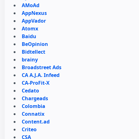
AMoAd
AppNexus
AppVador
Atomx
Baidu
BeOpinion
Bidtellect
brainy
Broadstreet Ads
CA A.J.A. Infeed
CA-ProFit-X
Cedato
Chargeads
Colombia
Connatix
Content.ad
Criteo
CSA