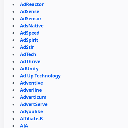
AdReactor
AdSense
AdSensor
AdsNative
AdSpeed
AdSpirit
AdStir
AdTech
AdThrive
AdUnity
Ad Up Technology
Adventive
Adverline
Adverticum
AdvertServe
Adyoulike
Affiliate-B
AJA