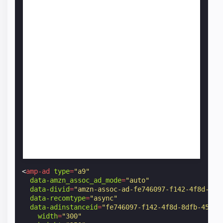
<
amp-ad
type
=
"a9"
data-amzn_assoc_ad_mode
=
"auto"
data-divid
=
"amzn-assoc-ad-fe746097-f142-4f8d-8df
data-recomtype
=
"async"
data-adinstanceid
=
"fe746097-f142-4f8d-8dfb-45ec7
width
=
"300"