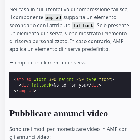
Nel caso in cui il tentativo di compressione fallisca,
il componente
supporta un elemento
amp-ad
secondario con l'attributo
. Se è presente
fallback
un elemento di riserva, viene mostrato l'elemento
di riserva personalizzato. In caso contrario, AMP
applica un elemento di riserva predefinito.
Esempio con elemento di riserva:
<
amp-ad
width
=
300
height
=
250
type
=
"foo"
>
<
div
fallback
>
No ad for you
</
div
>
</
amp-ad
>
Pubblicare annunci video
Sono tre i modi per monetizzare video in AMP con
gli annunci video: