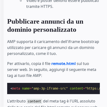
Video e poster devono essere pubblicati
tramite HTTPS.
Pubblicare annunci da un
dominio personalizzato
AMP supporta il caricamento dell'iframe bootstrap
utilizzato per caricare gli annunci da un dominio
personalizzato, come il tuo.
Per attivarlo, copia il file
remote.html
sul tuo
server web. In seguito, aggiungi il seguente meta
tag ai tuoi file AMP:
<
meta
name
=
"amp-3p-iframe-src"
content
=
"https://as
L'attributo
del meta tag è l'URL assoluto
content