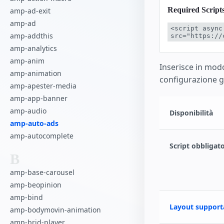
Required Script
amp-ad-exit
amp-ad
<script async
amp-addthis
src="https://
amp-analytics
amp-anim
Inserisce in modo
amp-animation
configurazione g
amp-apester-media
amp-app-banner
amp-audio
Disponibilità
amp-auto-ads
amp-autocomplete
Script obbligat
B
amp-base-carousel
amp-beopinion
amp-bind
Layout support
amp-bodymovin-animation
amp-brid-player