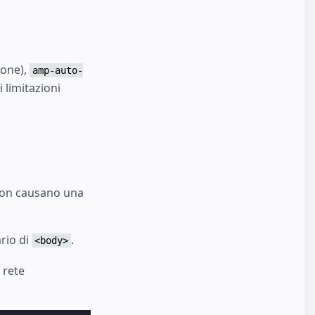
ione),
amp-auto-
 limitazioni
 non causano una
rio di
.
<body>
 rete