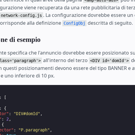
gurazione viene recuperata da una rete pubblicitaria di terz
. La configurazione dovrebbe essere un
-network-config.js
corrisponde alla definizione
descritta di seguito.
ConfigObj
ne di esempio
te specifica che l'annuncio dovrebbe essere posizionato su
all'interno del terzo
de
lass='paragraph'>
<DIV id='domId'>
 in questi posizionamenti devono essere del tipo BANNER e 
 e uno inferiore di 10 px.
:
[
:
{
tor"
:
"DIV#domId"
,
"
:
2
,
{
ector"
:
"P.paragraph"
,