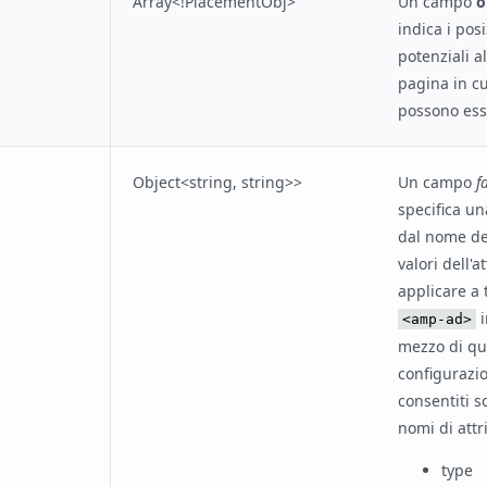
Array<!PlacementObj>
Un campo
o
indica i pos
potenziali al
pagina in cu
possono esse
Object<string, string>>
Un campo
f
specifica u
dal nome del
valori dell'a
applicare a 
i
<amp-ad>
mezzo di qu
configurazi
consentiti s
nomi di attr
type