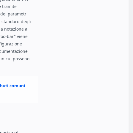
e tramite
dei parametri
e standard degli
lla notazione a
foo-bar" viene
nfigurazione
ocumentazione
in cui possono
ibuti comuni
erire gli