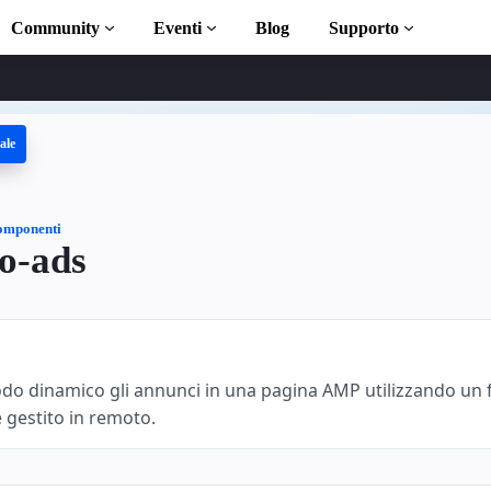
Community
Eventi
Blog
Supporto
ale
itazioni
con AMP
P completa
omponenti
o-ads
oduction to AMP
 AMP con dei corsi
odo dinamico gli annunci in una pagina AMP utilizzando un fi
 gestito in remoto.