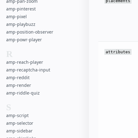
amp-pan-zoom
placements
amp-pinterest
amp-pixel
amp-playbuzz
amp-position-observer
amp-powr-player
R
attributes
amp-reach-player
amp-recaptcha-input
amp-reddit
amp-render
amp-riddle-quiz
S
amp-script
amp-selector
amp-sidebar