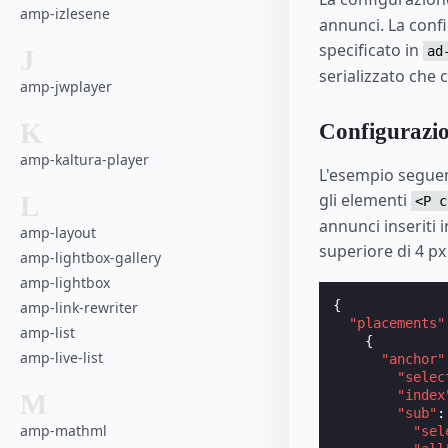
amp-izlesene
annunci. La confi
specificato in
ad
J
serializzato che 
amp-jwplayer
K
Configurazio
amp-kaltura-player
L'esempio seguen
gli elementi
L
<P c
annunci inseriti
amp-layout
superiore di 4 px
amp-lightbox-gallery
amp-lightbox
{
amp-link-rewriter
"placements"
amp-list
{
amp-live-list
"anchor"
"selec
"index
M
"sub"
:
amp-mathml
"sel