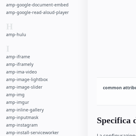
amp-google-document-embed
amp-google-read-aloud-player
H
amp-hulu
I
amp-iframe
amp-iframely
amp-ima-video
amp-image-lightbox
amp-image-slider
common attrib
amp-img
amp-imgur
amp-inline-gallery
amp-inputmask
Specifica 
amp-instagram
amp-install-serviceworker
La configurazione