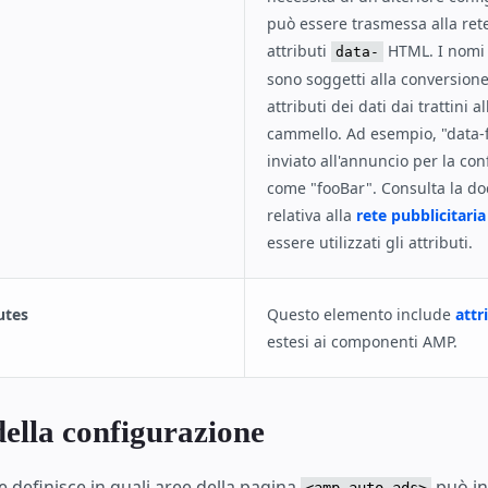
può essere trasmessa alla ret
attributi
HTML. I nomi 
data-
sono soggetti alla conversion
attributi dei dati dai trattini a
cammello. Ad esempio, "data-
inviato all'annuncio per la co
come "fooBar". Consulta la d
relativa alla
rete pubblicitaria
essere utilizzati gli attributi.
utes
Questo elemento include
attr
estesi ai componenti AMP.
della configurazione
 definisce in quali aree della pagina
può ins
<amp-auto-ads>