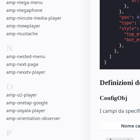
"all
amp-mega-menu
},
amp-megaphone
},
"pos"
:
4
amp-minute-media-player
"type"
:
amp-mowplayer
"style"
:
amp-mustache
"top_m
"bot_m
},
N
},
amp-nested-menu
]
}
amp-next-page
amp-nexxtv-player
Definizioni d
O
amp-o2-player
ConfigObj
amp-onetap-google
I campi da specif
amp-ooyala-player
amp-orientation-observer
Nome c
P