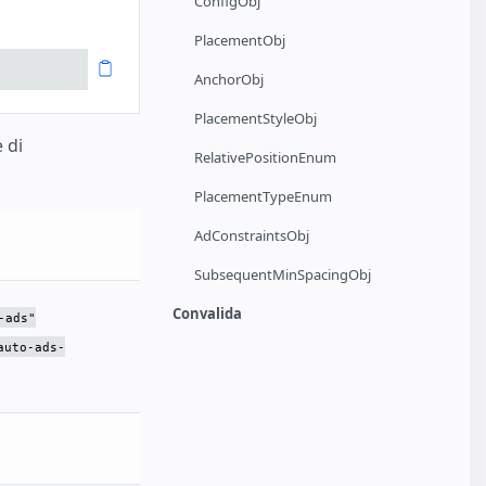
ConfigObj
PlacementObj
AnchorObj
PlacementStyleObj
 di
RelativePositionEnum
PlacementTypeEnum
AdConstraintsObj
SubsequentMinSpacingObj
Convalida
-ads"
auto-ads-