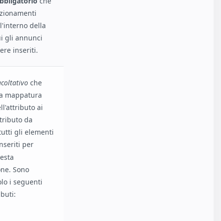
bbligatorio
che
izionamenti
l'interno della
i gli annunci
re inseriti.
acoltativo
che
na mappatura
l'attributo ai
ttributo da
tutti gli elementi
nseriti per
esta
one. Sono
olo i seguenti
ibuti: