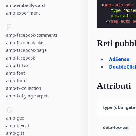
<
amp-auto-ads
amp-embedly-card
type
=
"adse
amp-experiment
data-ad-cl
</
amp-auto-a
F
amp-facebook-comments
Reti pubbl
amp-facebook-like
amp-facebook-page
amp-facebook
AdSense
amp-fit-text
DoubleClic
amp-font
amp-form
Attributi
amp-fx-collection
amp-fx-flying-carpet
type (obbligato
G
amp-geo
amp-gfycat
data-foo-bar
amp-gist