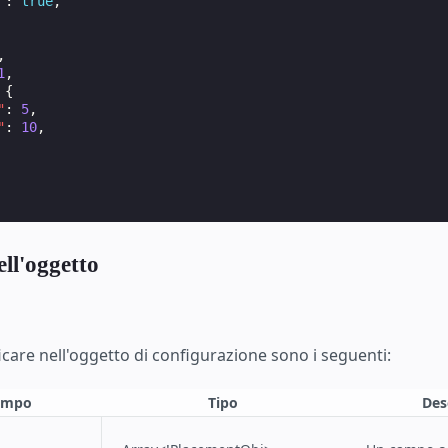
"
:
true
,
,
1
,
{
"
:
5
,
"
:
10
,
ell'oggetto
icare nell'oggetto di configurazione sono i seguenti:
ampo
Tipo
Des