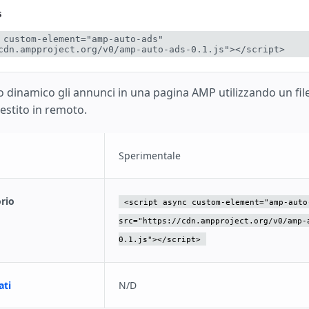
s
 custom-element="amp-auto-ads" 
cdn.ampproject.org/v0/amp-auto-ads-0.1.js"></script>
 dinamico gli annunci in una pagina AMP utilizzando un file
estito in remoto.
Sperimentale
orio
<script async custom-element="amp-auto
src="https://cdn.ampproject.org/v0/amp-
0.1.js"></script>
ati
N/D