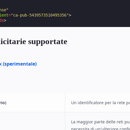
nse"
ient
=
"ca-pub-5439573510495356"
>
ds
>
icitarie supportate
k (sperimentale)
rio)
Un identificatore per la rete p
La maggior parte delle reti pu
necessita di un'ulteriore conf