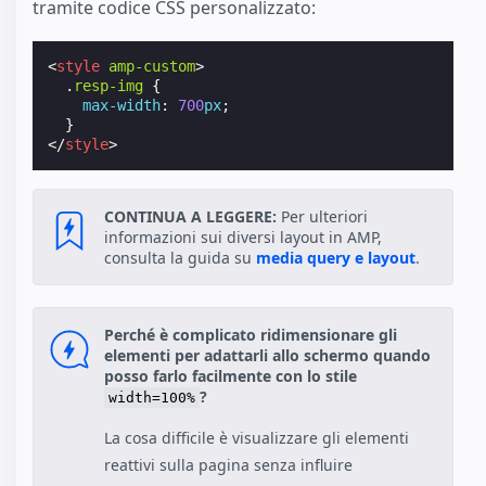
tramite codice CSS personalizzato:
<
style
amp-custom
>
.
resp-img
{
max-width
:
700
px
;
}
</
style
>
CONTINUA A LEGGERE:
Per ulteriori
informazioni sui diversi layout in AMP,
consulta la guida su
media query e layout
.
Perché è complicato ridimensionare gli
elementi per adattarli allo schermo quando
posso farlo facilmente con lo stile
?
width=100%
La cosa difficile è visualizzare gli elementi
reattivi sulla pagina senza influire