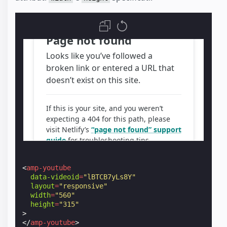
<
amp-youtube
data-videoid
=
"lBTCB7yLs8Y"
layout
=
"responsive"
width
=
"560"
height
=
"315"
>
</
amp-youtube
>