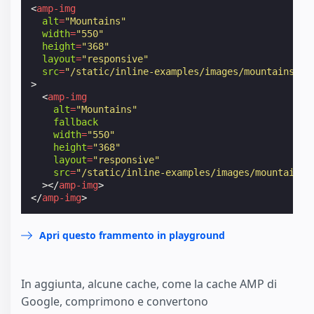
<
amp-img
alt
=
"Mountains"
width
=
"550"
height
=
"368"
layout
=
"responsive"
src
=
"/static/inline-examples/images/mountains.we
>
<
amp-img
alt
=
"Mountains"
fallback
width
=
"550"
height
=
"368"
layout
=
"responsive"
src
=
"/static/inline-examples/images/mountains.
></
amp-img
>
</
amp-img
>
Apri questo frammento in playground
In aggiunta, alcune cache, come la cache AMP di
Google, comprimono e convertono