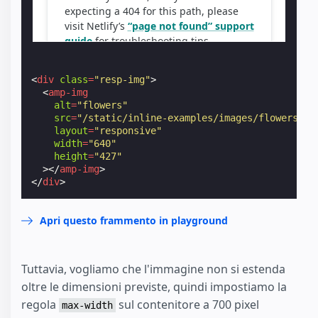
<
div
class
=
"resp-img"
>
<
amp-img
alt
=
"flowers"
src
=
"/static/inline-examples/images/flowers.jp
layout
=
"responsive"
width
=
"640"
height
=
"427"
></
amp-img
>
</
div
>
Apri questo frammento in playground
Tuttavia, vogliamo che l'immagine non si estenda
oltre le dimensioni previste, quindi impostiamo la
regola
sul contenitore a 700 pixel
max-width