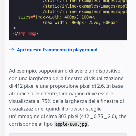
            /static/inline-examples/images/apple-6
            /static/inline-examples/images/apple-5
            /static/inline-examples/images/apple-4
sizes
=
"(max-width: 400px) 100vw,
            (max-width: 900px) 75vw, 600px"
>
</
amp-img
>
Apri questo frammento in playground
Ad esempio, supponiamo di avere un dispositivo
con una larghezza della finestra di visualizzazione
di 412 pixel e una proporzione pixel di 2,6. In base
al codice precedente, l'immagine deve essere
visualizzata al 75% della larghezza della finestra di
visualizzazione, quindi il browser sceglie
un'immagine di circa 803 pixel (412 _ 0,75 _ 2,6), che
corrisponde al tipo
.
apple-800.jpg