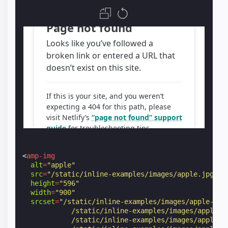
<
amp-img
alt
=
"apple"
src
=
"/static/inline-examples/images/apple.jpg"
height
=
"596"
width
=
"900"
srcset
=
"/static/inline-examples/images/apple-900
            /static/inline-examples/images/apple-8
            /static/inline-examples/images/apple-7