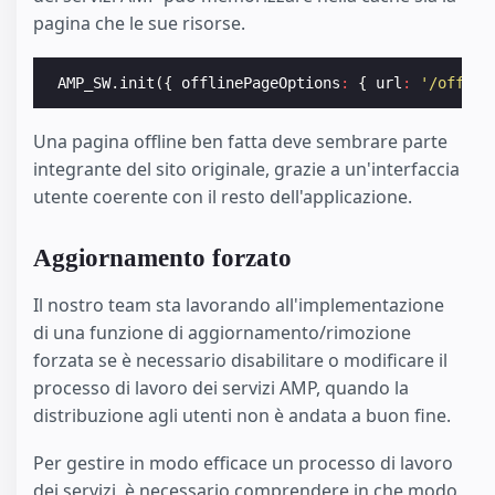
pagina che le sue risorse.
AMP_SW
.
init
({
offlinePageOptions
:
{
url
:
'/offlin
Una pagina offline ben fatta deve sembrare parte
integrante del sito originale, grazie a un'interfaccia
utente coerente con il resto dell'applicazione.
Aggiornamento forzato
Il nostro team sta lavorando all'implementazione
di una funzione di aggiornamento/rimozione
forzata se è necessario disabilitare o modificare il
processo di lavoro dei servizi AMP, quando la
distribuzione agli utenti non è andata a buon fine.
Per gestire in modo efficace un processo di lavoro
dei servizi, è necessario comprendere in che modo