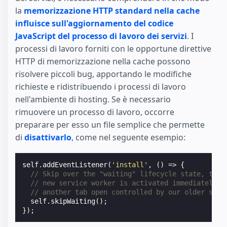
la
memorizzazione HTTP standard nella cache
influisce sull'aggiornamento del codice
JavaScript del processo di lavoro dei servizi
. I
processi di lavoro forniti con le opportune direttive
HTTP di memorizzazione nella cache possono
risolvere piccoli bug, apportando le modifiche
richieste e ridistribuendo i processi di lavoro
nell'ambiente di hosting. Se è necessario
rimuovere un processo di lavoro, occorre
preparare per esso un file semplice che permette
di
disattivarlo
, come nel seguente esempio:
self
.
addEventListener
(
'install'
,
()
=>
{
// Skip over the "waiting" lifecycle state, to e
// new service worker is activated immediately, 
// another tab open controlled by our older serv
self
.
skipWaiting
();
});