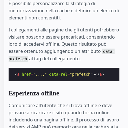
È possibile personalizzare la strategia di
memorizzazione nella cache e definire un elenco di
elementi non consentiti.
I collegamenti alle pagine che gli utenti potrebbero
visitare possono essere precaricati, consentendo
loro di accedervi offline. Questo risultato può
essere ottenuto aggiungendo un attributo
data-
al tag del collegamento.
prefetch
<
a
href
=
"...."
data-rel
=
"prefetch"
></
a
>
Esperienza offline
Comunicare all'utente che si trova offline e deve
provare a ricaricare il sito quando torna online,
includendo una pagina offline. Il processo di lavoro
dei servizi AMP può memorizzare nella cache sia la