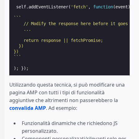
self
.
addEventListener
(
'fetch'
,
function
(
event
)
{
```
    // Modify the response here before it goes out
    ...
    return response || fetchPromise;
  })
})
```
);
});
Utilizzando questa tecnica, si può modificare una
pagina AMP con tutti i tipi di funzionalità
aggiuntive che altrimenti non passerebbero la
convalida AMP
. Ad esempio:
Funzionalità dinamiche che richiedono JS
personalizzato.
Componenti personalizzati/rilevanti solo per