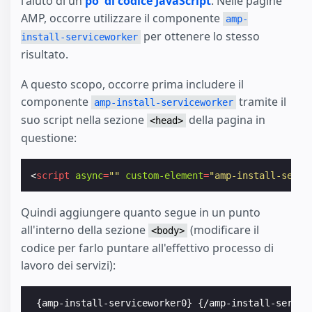
l'aiuto di un
po' di codice JavaScript
. Nelle pagine
AMP, occorre utilizzare il componente
amp-
per ottenere lo stesso
install-serviceworker
risultato.
A questo scopo, occorre prima includere il
componente
tramite il
amp-install-serviceworker
suo script nella sezione
della pagina in
<head>
questione:
<
script
async
=
""
custom-element
=
"amp-install-servi
Quindi aggiungere quanto segue in un punto
all'interno della sezione
(modificare il
<body>
codice per farlo puntare all'effettivo processo di
lavoro dei servizi):