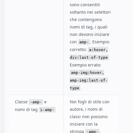
sono consentiti
soltanto nei selettori
che contengono
nomi di tag, i quali
non devono iniziare
con
. Esempio
amp-
corretto:
a:hover,
div:last-of-type
Esempio errato:
amp-img:hover,
amp-img:last-of-
type
Classe
e
Nei fogli di stile con
-amp-
autore, i nomi di
nomi di tag
i-amp-
classi non possono
iniziare con la
stringa
.
-amp-