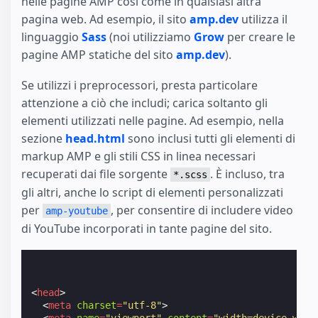
nelle pagine AMP così come in qualsiasi altra
pagina web. Ad esempio, il sito
amp.dev
utilizza il
linguaggio
Sass
(noi utilizziamo
Grow
per creare le
pagine AMP statiche del sito
amp.dev
).
Se utilizzi i preprocessori, presta particolare
attenzione a ciò che includi; carica soltanto gli
elementi utilizzati nelle pagine. Ad esempio, nella
sezione
head.html
sono inclusi tutti gli elementi di
markup AMP e gli stili CSS in linea necessari
recuperati dai file sorgente
. È incluso, tra
*.scss
gli altri, anche lo script di elementi personalizzati
per
, per consentire di includere video
amp-youtube
di YouTube incorporati in tante pagine del sito.
<
head
>
<
meta
charset
=
"utf-8"
>
<
meta
name
=
"viewport"
content
=
"width=device-widt