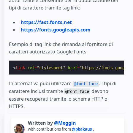
autorizzate e consentite per la pubblicazione dei
tipi di carattere tramite tag link:
https://fast.fonts.net
https://fonts.googleapis.com
Esempio di tag link che rimanda al fornitore di
caratteri autorizzato Google Fonts:
<
link
rel
=
"stylesheet"
href
=
"https://fonts.googlea
In alternativa puoi utilizzare
. I tipi di
@font-face
carattere inclusi tramite
devono
@font-face
essere recuperati tramite lo schema HTTP o
HTTPS.
Written by
@Meggin
with contributions from
@pbakaus
,