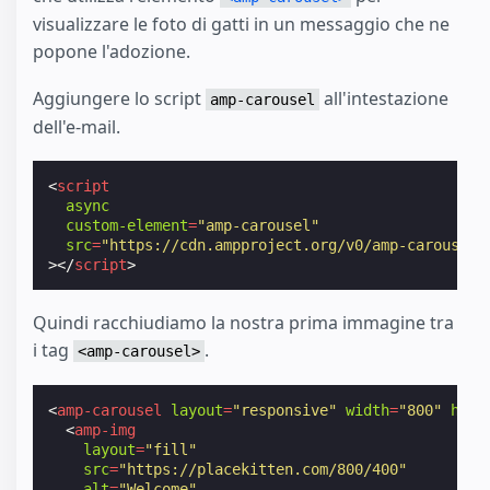
visualizzare le foto di gatti in un messaggio che ne
popone l'adozione.
Aggiungere lo script
all'intestazione
amp-carousel
dell'e-mail.
<
script
async
custom-element
=
"amp-carousel"
src
=
"https://cdn.ampproject.org/v0/amp-carousel-
></
script
>
Quindi racchiudiamo la nostra prima immagine tra
i tag
.
<amp-carousel>
<
amp-carousel
layout
=
"responsive"
width
=
"800"
heig
<
amp-img
layout
=
"fill"
src
=
"https://placekitten.com/800/400"
alt
=
"Welcome"