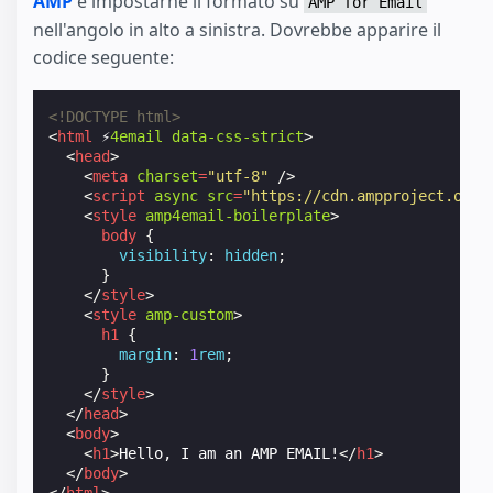
AMP
e impostarne il formato su
AMP for Email
nell'angolo in alto a sinistra. Dovrebbe apparire il
codice seguente:
<!DOCTYPE html>
<
html
⚡
4email
data-css-strict
>
<
head
>
<
meta
charset
=
"utf-8"
/>
<
script
async
src
=
"https://cdn.ampproject.org/
<
style
amp4email-boilerplate
>
body
{
visibility
:
hidden
;
}
</
style
>
<
style
amp-custom
>
h1
{
margin
:
1
rem
;
}
</
style
>
</
head
>
<
body
>
<
h1
>
Hello, I am an AMP EMAIL!
</
h1
>
</
body
>
</
html
>