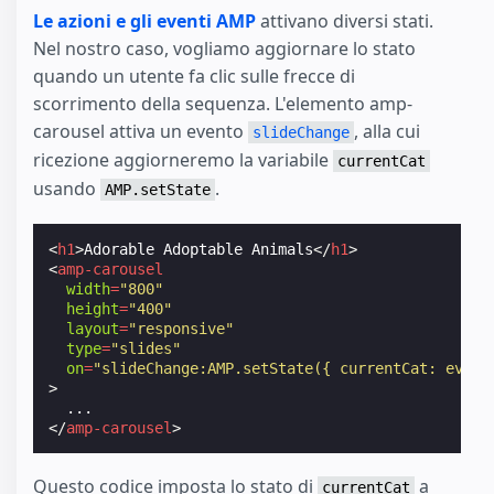
Le azioni e gli eventi AMP
attivano diversi stati.
Nel nostro caso, vogliamo aggiornare lo stato
quando un utente fa clic sulle frecce di
scorrimento della sequenza. L'elemento amp-
carousel attiva un evento
, alla cui
slideChange
ricezione aggiorneremo la variabile
currentCat
usando
.
AMP.setState
<
h1
>
Adorable Adoptable Animals
</
h1
>
<
amp-carousel
width
=
"800"
height
=
"400"
layout
=
"responsive"
type
=
"slides"
on
=
"slideChange:AMP.setState({ currentCat: event
>
</
amp-carousel
>
Questo codice imposta lo stato di
a
currentCat