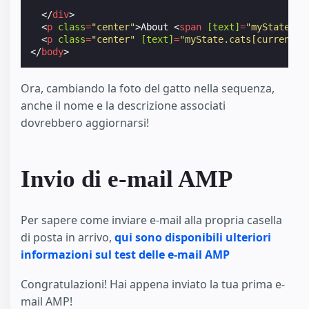
</
div
>
<
p
class
=
"center"
>
About 
<
span
[text]
=
"myState.ca
<
p
class
=
"center"
[text]
=
"myState.cats[currentCa
</
body
>
Ora, cambiando la foto del gatto nella sequenza,
anche il nome e la descrizione associati
dovrebbero aggiornarsi!
Invio di e-mail AMP
Per sapere come inviare e-mail alla propria casella
di posta in arrivo,
qui sono disponibili ulteriori
informazioni sul test delle e-mail AMP
Congratulazioni! Hai appena inviato la tua prima e-
mail AMP!