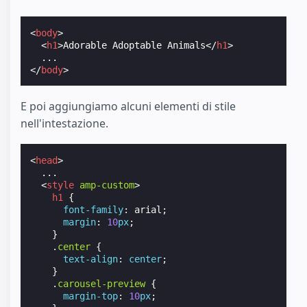
<
body
>
<
h1
>
Adorable Adoptable Animals
</
h1
>
</
body
>
E poi aggiungiamo alcuni elementi di stile
nell'intestazione.
<
head
>
  ...

<
style
amp-custom
>
h1
{
font-family
:
arial
;
margin
:
10
px
;
}
.
center
{
text-align
:
center
;
}
.
carousel-preview
{
margin-top
:
10
px
;