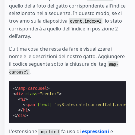
quello della foto del gatto corrispondente all'indice
selezionato nella sequenza. In questo modo, se ci
troviamo sulla diapositiva
, lo stato
event.index=2
corrisponderà a quello dell'indice in posizione 2
dell'array.
L'ultima cosa che resta da fare è visualizzare il
nome e le descrizioni del nostro gatto. Aggiungere
il codice seguente sotto la chiusura del tag
amp-
.
carousel
</
amp-carousel
>
<
div
class
=
"center"
>
<
h1
>
<
span
[text]
=
"myState.cats[currentCat].name"
>
A
</
h1
>
</
div
>
L'estensione
fa uso di
espressioni
e
amp-bind