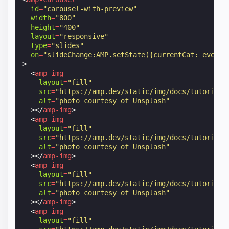
id
=
"carousel-with-preview"
width
=
"800"
height
=
"400"
layout
=
"responsive"
type
=
"slides"
on
=
"slideChange:AMP.setState({currentCat: event.
>
<
amp-img
layout
=
"fill"
src
=
"https://amp.dev/static/img/docs/tutorials
alt
=
"photo courtesy of Unsplash"
></
amp-img
>
<
amp-img
layout
=
"fill"
src
=
"https://amp.dev/static/img/docs/tutorials
alt
=
"photo courtesy of Unsplash"
></
amp-img
>
<
amp-img
layout
=
"fill"
src
=
"https://amp.dev/static/img/docs/tutorials
alt
=
"photo courtesy of Unsplash"
></
amp-img
>
<
amp-img
layout
=
"fill"