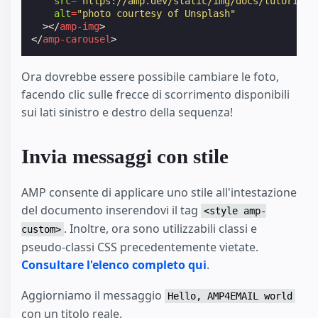
src
=
"https://amp.dev/static/img/docs/tutorials
alt
=
"photo courtesy of Unsplash"
></
amp-img
>
</
amp-carousel
>
Ora dovrebbe essere possibile cambiare le foto,
facendo clic sulle frecce di scorrimento disponibili
sui lati sinistro e destro della sequenza!
Invia messaggi con stile
AMP consente di applicare uno stile all'intestazione
del documento inserendovi il tag
<style amp-
. Inoltre, ora sono utilizzabili classi e
custom>
pseudo-classi CSS precedentemente vietate.
Consultare l'elenco completo qui
.
Aggiorniamo il messaggio
Hello, AMP4EMAIL world
con un titolo reale.