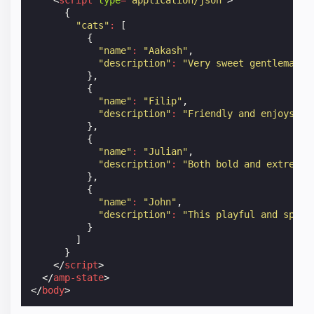
{
"cats"
:
[
{
"name"
:
"Aakash"
,
"description"
:
"Very sweet gentleman t
},
{
"name"
:
"Filip"
,
"description"
:
"Friendly and enjoys pe
},
{
"name"
:
"Julian"
,
"description"
:
"Both bold and extremel
},
{
"name"
:
"John"
,
"description"
:
"This playful and spiri
}
]
}
</
script
>
</
amp-state
>
</
body
>