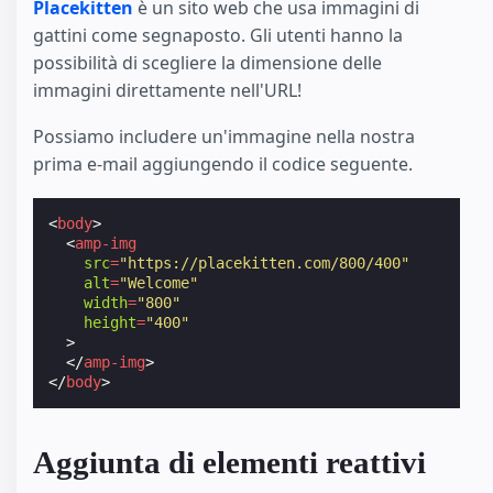
Placekitten
è un sito web che usa immagini di
gattini come segnaposto. Gli utenti hanno la
possibilità di scegliere la dimensione delle
immagini direttamente nell'URL!
Possiamo includere un'immagine nella nostra
prima e-mail aggiungendo il codice seguente.
<
body
>
<
amp-img
src
=
"https://placekitten.com/800/400"
alt
=
"Welcome"
width
=
"800"
height
=
"400"
>
</
amp-img
>
</
body
>
Aggiunta di elementi reattivi