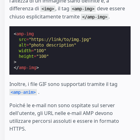
l'altezza di un'immagine siano definite e, a
differenza di
, il tag
deve essere
<img>
<amp-img>
chiuso esplicitamente tramite
.
</amp-img>
<
amp-img
src
=
"https://link/to/img.jpg"
alt
=
"photo description"
width
=
"100"
height
=
"100"
>
</
amp-img
>
Inoltre, i file GIF sono supportati tramite il tag
.
<amp-anim>
Poiché le e-mail non sono ospitate sul server
dell'utente, gli URL nelle e-mail AMP devono
utilizzare percorsi assoluti e essere in formato
HTTPS.