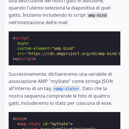
una descrizione dei nostri gatti in adozione,
quando l'utente seleziona la diapositiva di quel
gatto. Iniziamo includendo lo script
amp-bind
nell'intestazione dell'e-mail.
<
script
async
custom-element
=
"amp-bind"
src
=
"https://cdn.ampproject.org/v0/amp-bind-0.1.
></
script
>
Successivamente, dichiareremo una variabile di
associazione AMP "myState" come stringa JSON
all'interno di un tag
. Dato che la
<amp-state>
nostra sequenza comprende le foto di quattro
gatti, includeremo lo stato per ciascuna di esse.
<
body
>
<
amp-state
id
=
"myState"
>
<
script
type
=
"application/json"
>