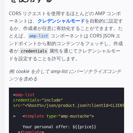
CORS リクエストを使用するほとんどの AMP コンポ
ーネントは、
クレデンシャルモード
を自動的に設定す
るか、作成者が任意に有効化することができます。た
とえば、
コンポーネントは CORS JSON エ
amp-list
ンドポイントから動的コンテンツをフェッチし、作成
者が
属性を通じてクレデンシャルモー
credentials
ドを設定することを許可します。
例: cookie を介して amp-list にパーソナライズコンテ
ンツを含める
<
amp-list
credentials
=
"include"
src
=
"<%host%>/json/product.json?clientId=CLIENT_ID
>
<
template
type
=
"amp-mustache"
>
    Your personal offer: ${{price}}

</
template
>