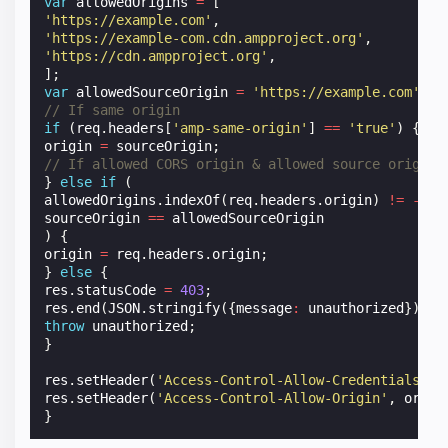
var
allowedOrigins
=
[
'https://example.com'
,
'https://example-com.cdn.ampproject.org'
,
'https://cdn.ampproject.org'
,
];
var
allowedSourceOrigin
=
'https://example.com'
;
/
// If same origin
if
(
req
.
headers
[
'amp-same-origin'
]
==
'true'
)
{
origin
=
sourceOrigin
;
// If allowed CORS origin & allowed source origin
}
else
if
(
allowedOrigins
.
indexOf
(
req
.
headers
.
origin
)
!=
-
1
&
sourceOrigin
==
allowedSourceOrigin
)
{
origin
=
req
.
headers
.
origin
;
}
else
{
res
.
statusCode
=
403
;
res
.
end
(
JSON
.
stringify
({
message
:
unauthorized
}));
throw
unauthorized
;
}
res
.
setHeader
(
'Access-Control-Allow-Credentials'
,
res
.
setHeader
(
'Access-Control-Allow-Origin'
,
origi
}