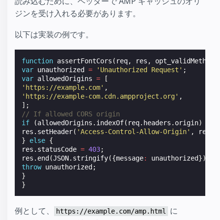
読み込むために、ヘッダーで AMP キャッシュのオリ
ジンを受け入れる必要があります。
以下は実装の例です。
function
assertFontCors
(
req
,
res
,
opt_validMethods
var
unauthorized
=
'Unauthorized Request'
;
var
allowedOrigins
=
[
'https://example.com'
,
'https://example-com.cdn.ampproject.org'
,
];
// If allowed CORS origin
if
(
allowedOrigins
.
indexOf
(
req
.
headers
.
origin
)
!=
res
.
setHeader
(
'Access-Control-Allow-Origin'
,
req
.
h
}
else
{
res
.
statusCode
=
403
;
res
.
end
(
JSON
.
stringify
({
message
:
unauthorized
}));
throw
unauthorized
;
}
}
例として、
に
https://example.com/amp.html