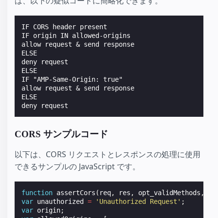
は、以下の疑似コードに簡略化できます。
IF CORS header present

IF origin IN allowed-origins

allow request & send response

ELSE

deny request

ELSE

IF "AMP-Same-Origin: true"

allow request & send response

ELSE

CORS サンプルコード
以下は、CORS リクエストとレスポンスの処理に使用
できるサンプルの JavaScript です。
function
assertCors
(
req
,
res
,
opt_validMethods
,
op
var
unauthorized
=
'Unauthorized Request'
;
var
origin
;