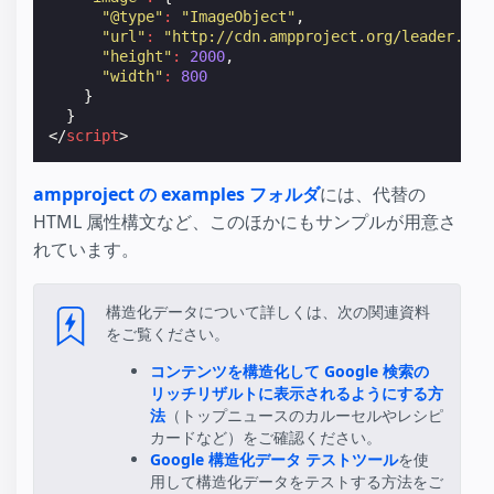
"@type"
:
"ImageObject"
,
"url"
:
"http://cdn.ampproject.org/leader.jpg
"height"
:
2000
,
"width"
:
800
}
}
</
script
>
ampproject の examples フォルダ
には、代替の
HTML 属性構文など、このほかにもサンプルが用意さ
れています。
構造化データについて詳しくは、次の関連資料
をご覧ください。
コンテンツを構造化して Google 検索の
リッチリザルトに表示されるようにする方
法
（トップニュースのカルーセルやレシピ
カードなど）をご確認ください。
Google 構造化データ テストツール
を使
用して構造化データをテストする方法をご