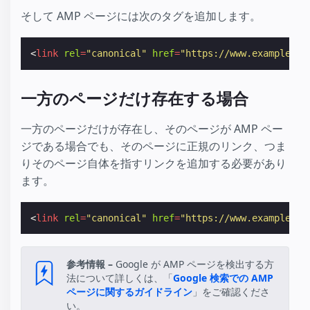
そして AMP ページには次のタグを追加します。
<
link
rel
=
"canonical"
href
=
"https://www.example.co
一方のページだけ存在する場合
一方のページだけが存在し、そのページが AMP ペー
ジである場合でも、そのページに正規のリンク、つま
りそのページ自体を指すリンクを追加する必要があり
ます。
<
link
rel
=
"canonical"
href
=
"https://www.example.co
参考情報 –
Google が AMP ページを検出する方
法について詳しくは、「
Google 検索での AMP
ページに関するガイドライン
」をご確認くださ
い。