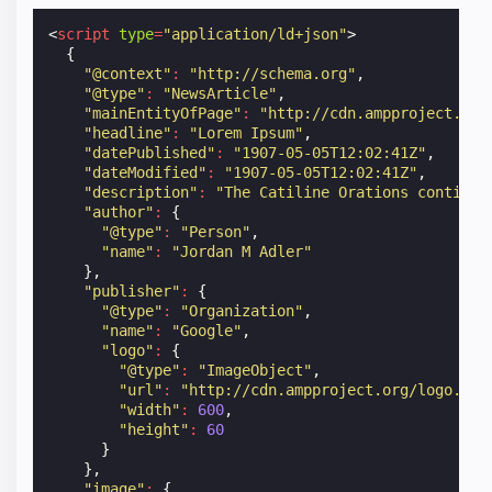
<
script
type
=
"application/ld+json"
>
{
"@context"
:
"http://schema.org"
,
"@type"
:
"NewsArticle"
,
"mainEntityOfPage"
:
"http://cdn.ampproject.org
"headline"
:
"Lorem Ipsum"
,
"datePublished"
:
"1907-05-05T12:02:41Z"
,
"dateModified"
:
"1907-05-05T12:02:41Z"
,
"description"
:
"The Catiline Orations continue
"author"
:
{
"@type"
:
"Person"
,
"name"
:
"Jordan M Adler"
},
"publisher"
:
{
"@type"
:
"Organization"
,
"name"
:
"Google"
,
"logo"
:
{
"@type"
:
"ImageObject"
,
"url"
:
"http://cdn.ampproject.org/logo.jpg
"width"
:
600
,
"height"
:
60
}
},
"image"
:
{