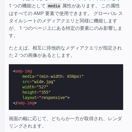
1 つの機能として
属性があります。 この属性
media
はすべての AMP 要素で使用できます。 グローバル ス
タイルシートのメディアクエリと同様に機能します
が、 1 つのページ上にある特定の要素にのみ影響しま
す。
たとえば、相互に排他的なメディアクエリが指定され
た 2 つの画像があるとします。
<
amp-img
media
=
"(min-width: 650px)"
src
=
"wide.jpg"
width
=
"527"
height
=
"355"
layout
=
"responsive"
>
</
amp-img
>
画面の幅に応じて、どちらか一方が取得され、レンダ
リングされます。