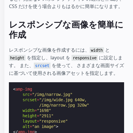
CSS だけを使う場合よりもはるかに簡単になります。
レスポンシブな画像を簡単に
作成
レスポンシブな画像を作成するには、
と
width
を指定し、layout を
に設定しま
height
responsive
す。 また、
を使って、 さまざまな画面サイズ
srcset
に基づいて使用される画像アセットを指定します。
<
amp-img
src
=
"/img/narrow.jpg"
srcset
=
"/img/wide.jpg 640w,
           /img/narrow.jpg 320w"
width
=
"1698"
height
=
"2911"
layout
=
"responsive"
alt
=
"an image"
>
</
amp-img
>