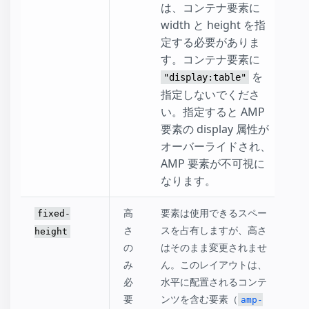
は、コンテナ要素に
width と height を指
定する必要がありま
す。コンテナ要素に
を
"display:table"
指定しないでくださ
い。指定すると AMP
要素の display 属性が
オーバーライドされ、
AMP 要素が不可視に
なります。
高
要素は使用できるスペー
fixed-
さ
スを占有しますが、高さ
height
の
はそのまま変更されませ
み
ん。このレイアウトは、
必
水平に配置されるコンテ
要
ンツを含む要素（
amp-