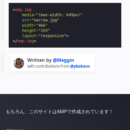
<
amp-img
media
=
"(max-width: 649px)"
src
=
"narrow.jpg"
width
=
"466"
height
=
"193"
layout
=
"responsive"
>
</
amp-img
>
Written by
@Meggin
with contributions from
@pbakaus
もちろん、このサイトはAMPで作成されています！