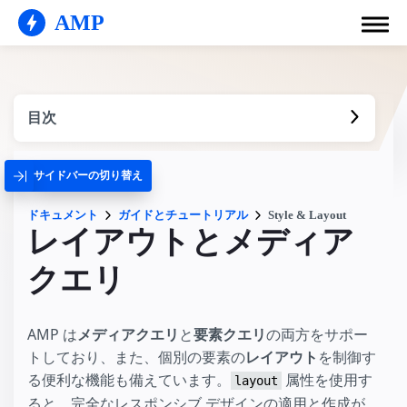
AMP
目次
サイドバーの切り替え
ドキュメント
ガイドとチュートリアル
Style & Layout
レイアウトとメディア
クエリ
AMP は
メディアクエリ
と
要素クエリ
の両方をサポー
トしており、また、個別の要素の
レイアウト
を制御す
る便利な機能も備えています。
属性を使用す
layout
ると、完全なレスポンシブ デザインの適用と作成が、