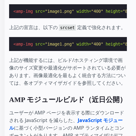
<amp-img
src=
"image1.png"
width=
"400"
height=
"800"
上記の宣言は、以下の
定義で強化されます。
srcset
<amp-img
src=
"image1.png"
width=
"400"
height=
"800"
上記が機能するには、ビルド/ホスティング環境で画
像のサイズ変更や最適化がサポートされている必要が
あります。画像最適化を最もよく統合する方法につい
ては、各オプティマイザガイドを参照してください。
AMP モジュールビルド（近日公開）
ユーザーが AMP ページを表示する際にダウンロード
される JavaScript を減らした、
JavaScript モジュー
ル
に基づく小型バージョンの AMP ランタイムとコン
ポーネントがあります。AMP オプティマイザはデフ