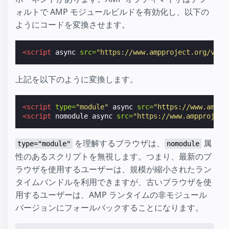
ォルトで AMP モジュールビルドを有効化し、以下の
ようにコードを変換させます。
<script
async
src=
"https://www.ampproject.org/v0.j
上記を以下のように変換します。
<script
type=
"module"
async
src=
"https://www.amppr
<script
nomodule
async
src=
"https://www.ampproject
を理解するブラウザは、
属
type="module"
nomodule
性のあるスクリプトを無視します。つまり、最新のブ
ラウザを使用するユーザーは、規模が縮小されたラン
タイムバンドルを利用できますが、古いブラウザを使
用するユーザーは、AMP ランタイムの非モジュール
バージョンにフォールバックすることになります。