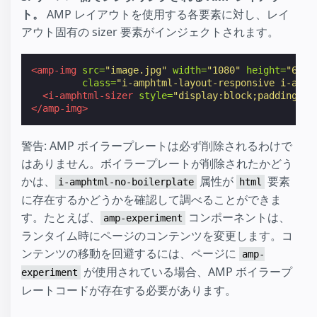
ト。
AMP レイアウトを使用する各要素に対し、レイ
アウト固有の sizer 要素がインジェクトされます。
<amp-img
src=
"image.jpg"
width=
"1080"
height=
"610"
class=
"i-amphtml-layout-responsive i-amph
<i-amphtml-sizer
style=
"display:block;padding-to
</amp-img>
警告: AMP ボイラープレートは必ず削除されるわけで
はありません。ボイラープレートが削除されたかどう
かは、
属性が
要素
i-amphtml-no-boilerplate
html
に存在するかどうかを確認して調べることができま
す。たとえば、
コンポーネントは、
amp-experiment
ランタイム時にページのコンテンツを変更します。コ
ンテンツの移動を回避するには、ページに
amp-
が使用されている場合、AMP ボイラープ
experiment
レートコードが存在する必要があります。