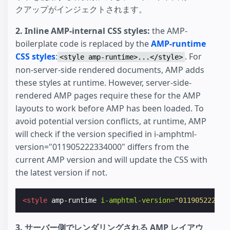
クアップがインジェクトされます。
2. Inline AMP-internal CSS styles:
the AMP-
boilerplate code is replaced by the
AMP-runtime
CSS styles
:
. For
<style amp-runtime>...</style>
non-server-side rendered documents, AMP adds
these styles at runtime. However, server-side-
rendered AMP pages require these for the AMP
layouts to work before AMP has been loaded. To
avoid potential version conflicts, at runtime, AMP
will check if the version specified in i-amphtml-
version="011905222334000" differs from the
current AMP version and will update the CSS with
the latest version if not.
<style
amp-runtime
i-amphtml-version=
"011905222334
3. サーバー側でレンダリングされる AMP レイアウ