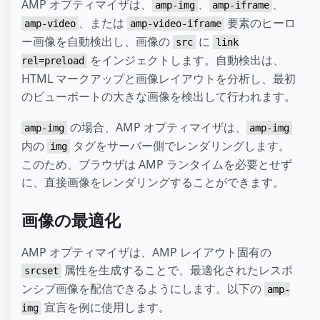
AMP オプティマイザは、
、
、
amp-img
amp-iframe
、または
要素のヒーロ
amp-video
amp-video-iframe
ー画像を自動検出し、画像の
に
src
link
をインジェクトします。自動検出は、
rel=preload
HTML マークアップと画像レイアウトを分析し、最初
のビューポートの大きな画像を検出して行われます。
の場合、AMP オプティマイザは、
amp-img
amp-img
内の
タグをサーバー側でレンダリングします。
img
このため、ブラウザは AMP ランタイムを必要とせず
に、直接画像をレンダリングすることができます。
画像の最適化
AMP オプティマイザは、AMP レイアウト固有の
属性を生成することで、最適化されたレスポ
srcset
ンシブ画像を配信できるようにします。以下の
amp-
宣言を例に使用します。
img