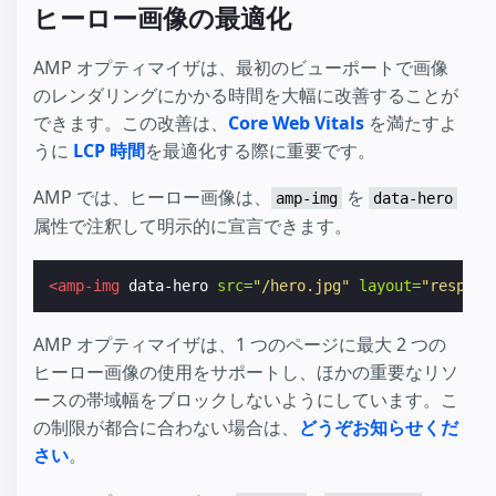
ヒーロー画像の最適化
AMP オプティマイザは、最初のビューポートで画像
のレンダリングにかかる時間を大幅に改善することが
できます。この改善は、
Core Web Vitals
を満たすよ
うに
LCP 時間
を最適化する際に重要です。
AMP では、ヒーロー画像は、
を
amp-img
data-hero
属性で注釈して明示的に宣言できます。
<amp-img
data-hero
src=
"/hero.jpg"
layout=
"respons
AMP オプティマイザは、1 つのページに最大 2 つの
ヒーロー画像の使用をサポートし、ほかの重要なリソ
ースの帯域幅をブロックしないようにしています。こ
の制限が都合に合わない場合は、
どうぞお知らせくだ
さい
。