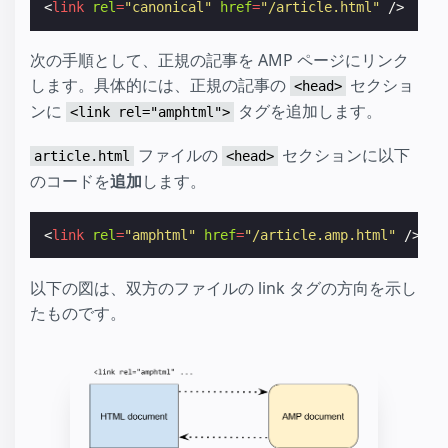
<
link
rel
=
"canonical"
href
=
"/article.html"
/>
次の手順として、正規の記事を AMP ページにリンク
します。具体的には、正規の記事の
セクショ
<head>
ンに
タグを追加します。
<link rel="amphtml">
ファイルの
セクションに以下
article.html
<head>
のコードを
追加
します。
<
link
rel
=
"amphtml"
href
=
"/article.amp.html"
/>
以下の図は、双方のファイルの link タグの方向を示し
たものです。