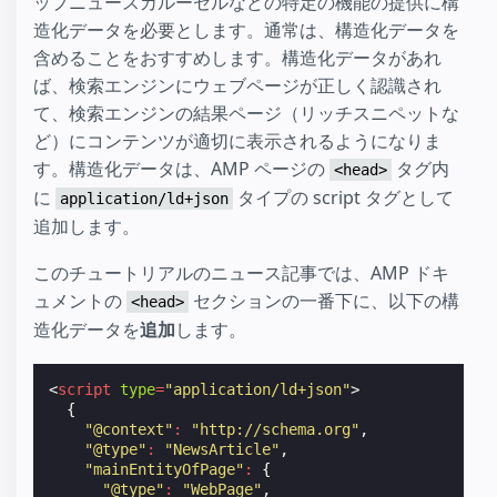
ップニュースカルーセルなどの特定の機能の提供に構
造化データを必要とします。通常は、構造化データを
含めることをおすすめします。構造化データがあれ
ば、検索エンジンにウェブページが正しく認識され
て、検索エンジンの結果ページ（リッチスニペットな
ど）にコンテンツが適切に表示されるようになりま
す。構造化データは、AMP ページの
タグ内
<head>
に
タイプの script タグとして
application/ld+json
追加します。
このチュートリアルのニュース記事では、AMP ドキ
ュメントの
セクションの一番下に、以下の構
<head>
造化データを
追加
します。
<
script
type
=
"application/ld+json"
>
{
"@context"
:
"http://schema.org"
,
"@type"
:
"NewsArticle"
,
"mainEntityOfPage"
:
{
"@type"
:
"WebPage"
,