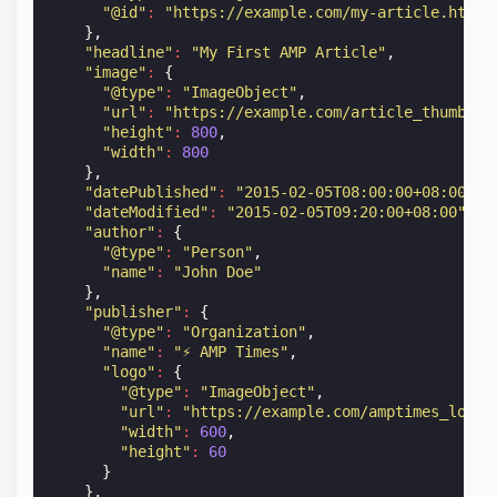
"@id"
:
"https://example.com/my-article.html"
},
"headline"
:
"My First AMP Article"
,
"image"
:
{
"@type"
:
"ImageObject"
,
"url"
:
"https://example.com/article_thumbnai
"height"
:
800
,
"width"
:
800
},
"datePublished"
:
"2015-02-05T08:00:00+08:00"
,
"dateModified"
:
"2015-02-05T09:20:00+08:00"
,
"author"
:
{
"@type"
:
"Person"
,
"name"
:
"John Doe"
},
"publisher"
:
{
"@type"
:
"Organization"
,
"name"
:
"⚡ AMP Times"
,
"logo"
:
{
"@type"
:
"ImageObject"
,
"url"
:
"https://example.com/amptimes_logo.
"width"
:
600
,
"height"
:
60
}
},