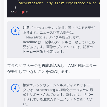
"description"
:
"My first experience in an AMPl
}
</
script
>
注意:
2 つのコンテンツは常に同じである必要が
あります。ニュース記事の場合は、
「NewsArticle」タイプを指定します。
headline は、記事のタイトルと一致している必
要があります。画像オブジェクトには、記事の
ヒーロー画像を指定します。
ブラウザでページを
再読み込み
し、AMP 検証エラー
が発生していないことを確認します。
検索エンジンやソーシャルメディアネットワー
クでは、schema.org の構造化データ以外の形
式もサポートされています。詳しくは、サポー
トされている形式のドキュメントをご覧くださ
い。