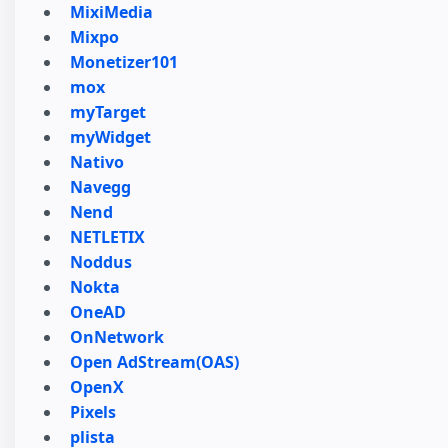
MixiMedia
Mixpo
Monetizer101
mox
myTarget
myWidget
Nativo
Navegg
Nend
NETLETIX
Noddus
Nokta
OneAD
OnNetwork
Open AdStream(OAS)
OpenX
Pixels
plista