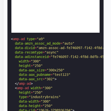
<
amp-ad
type
=
"a9"
data-amzn_assoc_ad_mode
=
"auto"
data-divid
=
"amzn-assoc-ad-fe746097-f142-4f8d-8df
data-recomtype
=
"async"
data-adinstanceid
=
"fe746097-f142-4f8d-8dfb-45ec7
width
=
"300"
height
=
"250"
data-aax_size
=
"300x250"
data-aax_pubname
=
"test123"
data-aax_src
=
"302"
>
</
amp-ad
>
<
amp-ad
width
=
"300"
height
=
"250"
type
=
"industrybrains"
data-width
=
"300"
data-height
=
"250"
data-cid
=
"19626-3798936394"
>