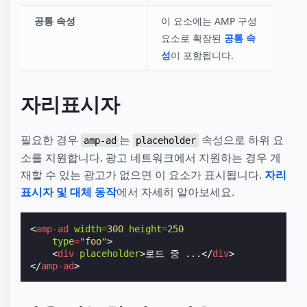
공통 속성
이 요소에는 AMP 구성
요소로 확장된
공통 속
성
이 포함됩니다.
자리표시자
필요한 경우
는
속성으로 하위 요
amp-ad
placeholder
소를 지원합니다. 광고 네트워크에서 지원하는 경우 게
재할 수 있는 광고가 없으면 이 요소가 표시됩니다.
자리
표시자 및 대체 동작
에서 자세히 알아보세요.
<
amp-ad
width
=
300
height
=
250
type
=
"foo"
>
<
div
placeholder
>
로드 중 ...
</
div
>
</
amp-ad
>