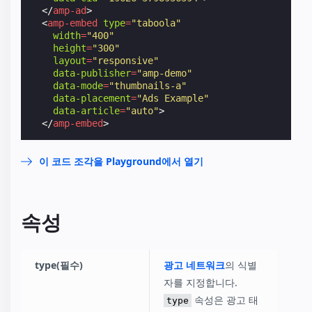
</
amp-ad
>
<
amp-embed
type
=
"taboola"
width
=
"400"
height
=
"300"
layout
=
"responsive"
data-publisher
=
"amp-demo"
data-mode
=
"thumbnails-a"
data-placement
=
"Ads Example"
data-article
=
"auto"
>
</
amp-embed
>
이 코드 조각을 Playground에서 열기
속성
type(필수)
광고 네트워크
의 식별
자를 지정합니다.
속성은 광고 태
type