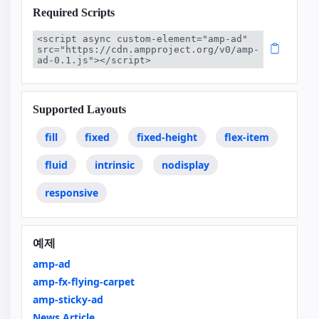
Required Scripts
<script async custom-element="amp-ad" 
src="https://cdn.ampproject.org/v0/amp-
ad-0.1.js"></script>
Supported Layouts
fill
fixed
fixed-height
flex-item
fluid
intrinsic
nodisplay
responsive
예제
amp-ad
amp-fx-flying-carpet
amp-sticky-ad
News Article