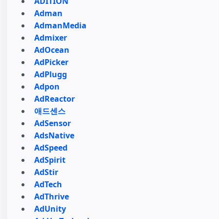
ADITION
Adman
AdmanMedia
Admixer
AdOcean
AdPicker
AdPlugg
Adpon
AdReactor
애드센스
AdSensor
AdsNative
AdSpeed
AdSpirit
AdStir
AdTech
AdThrive
AdUnity