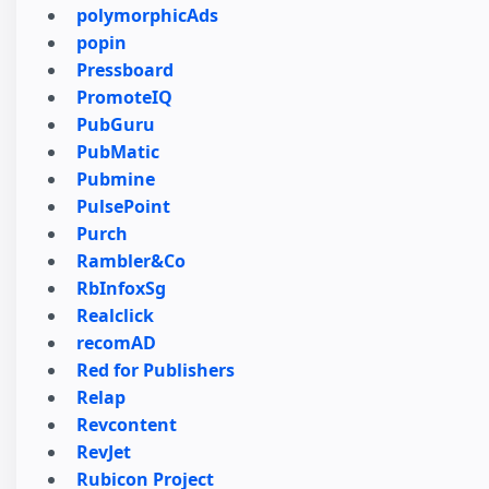
polymorphicAds
popin
Pressboard
PromoteIQ
PubGuru
PubMatic
Pubmine
PulsePoint
Purch
Rambler&Co
RbInfoxSg
Realclick
recomAD
Red for Publishers
Relap
Revcontent
RevJet
Rubicon Project