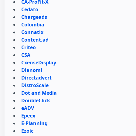
CA-ProFit-X
Cedato
Chargeads
Colombia
Connatix
Content.ad
Criteo
CSA
CxenseDisplay
Dianomi
Directadvert
DistroScale
Dot and Media
DoubleClick
eADV
Epeex
E-Planning
Ezoic