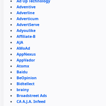
Ad Up Technology
Adventive
Adverline
Adverticum
AdvertServe
Adyoulike
Affiliate-B
AJA
AMoAd
AppNexus
AppVador
Atomx
Baidu
BeOpinion
Bidtellect
brainy
Broadstreet Ads
CA A.J.A. Infeed