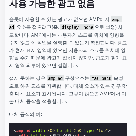
사용 가능한 광고 없음
슬롯에 사용할 수 있는 광고가 없으면 AMP에서
amp-
요소를 접으려고(즉,
으로 설정) 시
ad
display: none
도합니다. AMP에서는 사용자의 스크롤 위치에 영향을
주지 않고 이 작업을 실행할 수 있는지 확인합니다. 광고
가 현재 표시 영역에 있으면 사용자의 스크롤 위치에 영
향을 주기 때문에 광고가 접히지 않지만, 광고가 현재 표
시 영역 외부에 있으면 접힙니다.
접지 못하는 경우
구성요소는
속성
amp-ad
fallback
으로 하위 요소를 지원합니다. 대체 요소가 있는 경우 맞
춤 대체 요소가 표시됩니다. 그렇지 않으면 AMP에서 기
본 대체 동작을 적용합니다.
대체 동작의 예:
<
amp-ad
width
=
300
height
=
250
type
=
"foo"
>
<
div
fallback
>
광고 없음
</
div
>