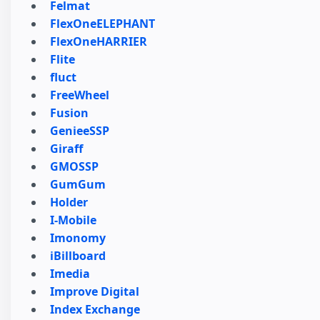
Felmat
FlexOneELEPHANT
FlexOneHARRIER
Flite
fluct
FreeWheel
Fusion
GenieeSSP
Giraff
GMOSSP
GumGum
Holder
I-Mobile
Imonomy
iBillboard
Imedia
Improve Digital
Index Exchange