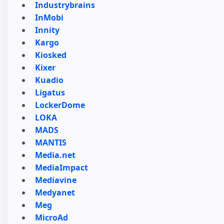
Industrybrains
InMobi
Innity
Kargo
Kiosked
Kixer
Kuadio
Ligatus
LockerDome
LOKA
MADS
MANTIS
Media.net
MediaImpact
Mediavine
Medyanet
Meg
MicroAd