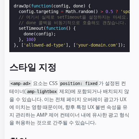
draw3p
(
function
(
config
,
done
)
{
config
.
targeting
=
Math
.
random
()
>
0.5
?
'sport'
// 여기서 실제로 setTimeout을 설정하지는 마세요.
// done 콜백을 비동기적으로 호출해도 괜찮습니다.
setTimeout
(
function
()
{
done
(
config
);
},
100
)
},
[
'allowed-ad-type'
],
[
'your-domain.com'
]);
스타일 지정
요소는 CSS
가 설정된 컨
<amp-ad>
position: fixed
테이너(
제외)에 포함되거나 배치되지 않
amp-lightbox
을 수 있습니다. 이는 전체 페이지 오버레이 광고가 UX
에 미치는 영향 때문이며, 향후 특정 UX 불변 속성을 유
지 관리하는 AMP 제어 컨테이너 내에 유사한 광고 형식
을 허용하는 것으로 간주될 수 있습니다.