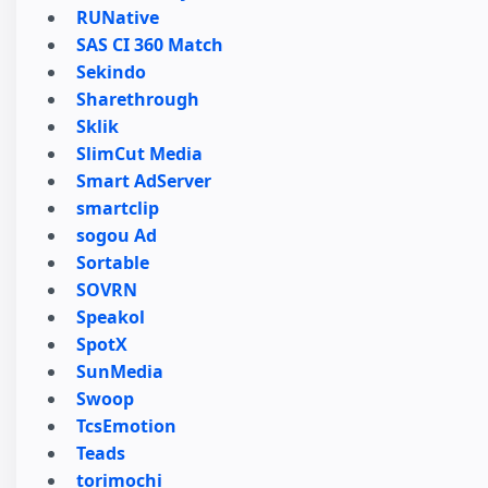
RUNative
SAS CI 360 Match
Sekindo
Sharethrough
Sklik
SlimCut Media
Smart AdServer
smartclip
sogou Ad
Sortable
SOVRN
Speakol
SpotX
SunMedia
Swoop
TcsEmotion
Teads
torimochi