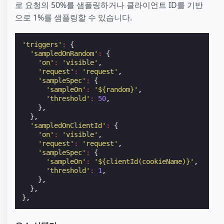
로 요청의 50%를 샘플링하거나 클라이언트 ID를 기반
으로 1%를 샘플링할 수 있습니다.
'triggers'
:
{
'sampledOnRandom'
:
{
'on'
:
'visible'
,
'request'
:
'request'
,
'sampleSpec'
:
{
'sampleOn'
:
'${random}'
,
'threshold'
:
50
,
},
},
'sampledOnClientId'
:
{
'on'
:
'visible'
,
'request'
:
'request'
,
'sampleSpec'
:
{
'sampleOn'
:
'${clientId(cookieName)}'
,
'threshold'
:
1
,
},
},
},