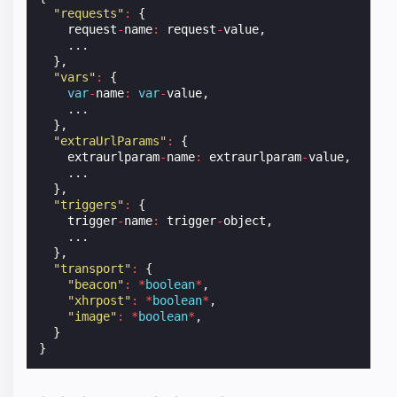
"requests"
:
{
request
-
name
:
request
-
value
,
...
},
"vars"
:
{
var
-
name
:
var
-
value
,
...
},
"extraUrlParams"
:
{
extraurlparam
-
name
:
extraurlparam
-
value
,
...
},
"triggers"
:
{
trigger
-
name
:
trigger
-
object
,
...
},
"transport"
:
{
"beacon"
:
*
boolean
*
,
"xhrpost"
:
*
boolean
*
,
"image"
:
*
boolean
*
,
}
}