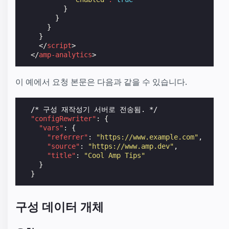
}
}
}
}
</
script
>
</
amp-analytics
>
이 예에서 요청 본문은 다음과 같을 수 있습니다.
/*
구성
재작성기
서버로
전송됨.
*/
"configRewriter"
:
{
"vars"
:
{
"referrer"
:
"https://www.example.com"
,
"source"
:
"https://www.amp.dev"
,
"title"
:
"Cool Amp Tips"
}
}
구성 데이터 개체