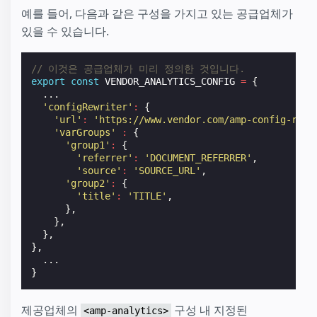
예를 들어, 다음과 같은 구성을 가지고 있는 공급업체가
있을 수 있습니다.
// 이것은 공급업체가 미리 정의한 것입니다.
export
const
VENDOR_ANALYTICS_CONFIG
=
{
...
'configRewriter'
:
{
'url'
:
'https://www.vendor.com/amp-config-rewr
'varGroups'
:
{
'group1'
:
{
'referrer'
:
'DOCUMENT_REFERRER'
,
'source'
:
'SOURCE_URL'
,
'group2'
:
{
'title'
:
'TITLE'
,
},
},
},
},
...
}
제공업체의
구성 내 지정된
<amp-analytics>