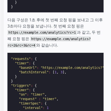
}
}
다음 구성은 1초 후에 첫 번째 요청 핑을 보내고 그 이후
3초마다 요청을 보냅니다. 첫 번째 요청 핑은
과 같고, 두 번
https://example.com/analytics?rc=1
째 요청 핑은
https://example.com/analytics?
와 같습니다.
rc=2&rc=3&rc=4
"requests"
:
{
"timer"
:
{
"baseUrl"
:
"https://example.com/analytics?"
,
"batchInterval"
:
[
1
,
3
],
}
}
"triggers"
:
{
"timer"
:
{
"on"
:
"timer"
,
"request"
:
"timer"
,
"timerSpec"
:
{
"interval"
:
1