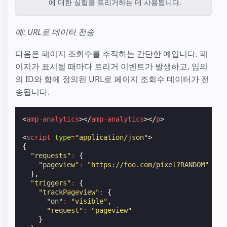
에 대한 실험을 트리거하는 데 사용됩니다.
예: URL로 데이터 전송
다음은 페이지 조회수를 추적하는 간단한 예입니다. 페
이지가 표시될 때마다 트리거 이벤트가 발생하고, 임의
의 ID와 함께 정의된 URL로 페이지 조회수 데이터가 전
송됩니다.
<
amp-analytics
></
amp-analytics
></
p
>
<
script
type
=
"application/json"
>
{
"requests"
:
{
"pageview"
:
"https://foo.com/pixel?RANDOM"
},
"triggers"
:
{
"trackPageview"
:
{
"on"
:
"visible"
,
"request"
:
"pageview"
}