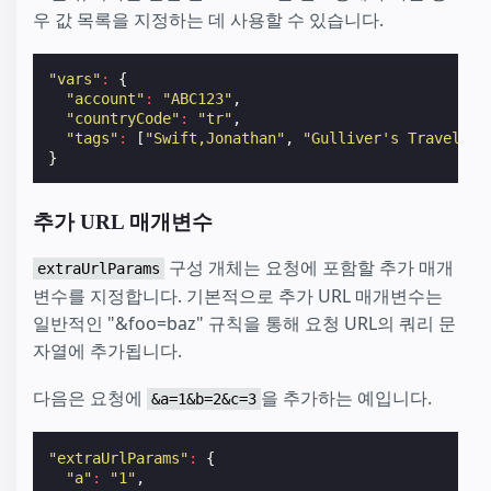
우 값 목록을 지정하는 데 사용할 수 있습니다.
"vars"
:
{
"account"
:
"ABC123"
,
"countryCode"
:
"tr"
,
"tags"
:
[
"Swift,Jonathan"
,
"Gulliver's Travels"
]
}
추가 URL 매개변수
구성 개체는 요청에 포함할 추가 매개
extraUrlParams
변수를 지정합니다. 기본적으로 추가 URL 매개변수는
일반적인 "&foo=baz" 규칙을 통해 요청 URL의 쿼리 문
자열에 추가됩니다.
다음은 요청에
을 추가하는 예입니다.
&a=1&b=2&c=3
"extraUrlParams"
:
{
"a"
:
"1"
,