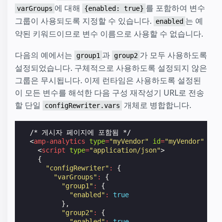
에 대해
를 포함하여 변수
varGroups
{enabled: true}
그룹이 사용되도록 지정할 수 있습니다.
는 예
enabled
약된 키워드이므로 변수 이름으로 사용할 수 없습니다.
다음의 예에서는
과
가 모두 사용하도록
group1
group2
설정되었습니다. 구체적으로 사용하도록 설정되지 않은
그룹은 무시됩니다. 이제 런타임은 사용하도록 설정된
이 모든 변수를 해석한 다음 구성 재작성기 URL로 전송
할 단일
개체로 병합합니다.
configRewriter.vars
  /* 게시자 페이지에 포함됨 */

<
amp-analytics
type
=
"myVendor"
id
=
"myVendor"
dat
<
script
type
=
"application/json"
>
{
"configRewriter"
:
{
"varGroups"
:
{
"group1"
:
{
"enabled"
:
true
},
"group2"
:
{
"enabled"
:
true