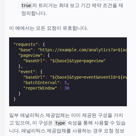
의 트리거는 최대 보고 기간 제약 조건을 재
true
정의합니다.
이 예에서는 모든 요청이 유효합니다.
"requests"
:
{
"base"
:
"https://example.com/analytics?a=${accou
"pageview"
:
{
"baseUrl"
:
"${base}&type=pageview"
},
"event"
:
{
"baseUrl"
:
"${base}&type=event&eventId=${event
"batchInterval"
:
5
,
"reportWindow"
:
30
}
}
일부 애널리틱스 제공업체는 이미 제공된 구성을 가지
고 있으며, 이 구성은
속성을 통해 사용할 수 있습
type
니다. 애널리틱스 제공업체를 사용하는 경우 요청 정보