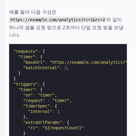
예를 들어 다음 구성은
와 같이
https://example.com/analytics?rc=1&rc=2
하나의 샘플 요청 핑으로 2초마다 단일 요청 핑을 보냅
니다.
"requests"
:
{
"timer"
:
{
"baseUrl"
:
"https://example.com/analytics?"
,
"batchInterval"
:
2
,
}
}
"triggers"
:
{
"timer"
:
{
"on"
:
"timer"
,
"request"
:
"timer"
,
"timerSpec"
:
{
"interval"
:
1
},
"extraUrlParams"
:
{
"rc"
:
"${requestCount}"
}