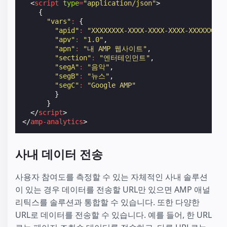
<
script
type
=
"application/json"
>
{
"vars"
:
{
"apid"
:
"XXXXXXXX-XXXX-XXXX-XXXX-XXXXXXXXX
"apv"
:
"1.0"
,
"apn"
:
"내 AMP 웹사이트"
,
"section"
:
"엔터테인먼트"
,
"segA"
:
"음악"
,
"segB"
:
"뉴스"
,
"segC"
:
"Google AMP"
}
}
</
script
>
</
amp-analytics
>
사내 데이터 전송
사용자 참여도를 측정할 수 있는 자체적인 사내 솔루션
이 있는 경우 데이터를 전송할 URL만 있으면 AMP 애널
리틱스를 솔루션과 통합할 수 있습니다. 또한 다양한
URL로 데이터를 전송할 수 있습니다. 예를 들어, 한 URL