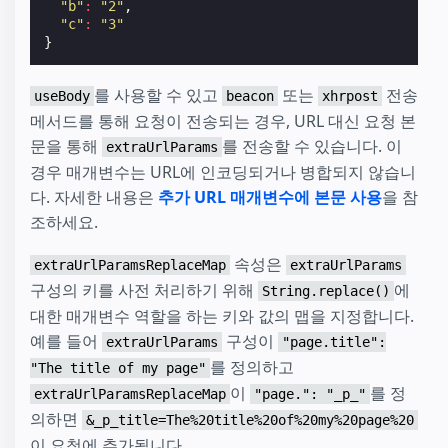
"b"
:
"2"
,
"c"
:
"3"
}
를 사용할 수 있고
또는
전송
useBody
beacon
xhrpost
메서드를 통해 요청이 전송되는 경우, URL 대신 요청 본
문을 통해
를 전송할 수 있습니다. 이
extraUrlParams
경우 매개변수는 URL에 인코딩되거나 병합되지 않습니
다. 자세한 내용은
추가 URL 매개변수에 본문 사용
을 참
조하세요.
속성은
extraUrlParamsReplaceMap
extraUrlParams
구성의 키를 사전 처리하기 위해
에
String.replace()
대한 매개변수 역할을 하는 키와 값의 맵을 지정합니다.
예를 들어
구성이
extraUrlParams
"page.title":
를 정의하고
"The title of my page"
이
를 정
extraUrlParamsReplaceMap
"page.": "_p_"
의하면
&_p_title=The%20title%20of%20my%20page%20
이 요청에 추가됩니다.