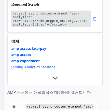
Required Scripts
<script async custom-element="amp-
analytics" 
src="https://cdn.ampproject.org/v0/amp-
analytics-0.1.js"></script>
예제
amp-access-laterpay
amp-access
amp-experiment
Joining Analytics Sessions
Tracking Core Web Vitals
Product Browse Page
Product Page
News Article
AMP 문서에서 애널리틱스 데이터를 캡처합니다.
Recipe
amp-analytics
필
<script async custom-element="amp-
amp-user-notification