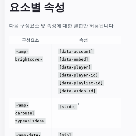
요소별 속성
다음 구성요소 및 속성에 대한 결합만 허용됩니다.
구성요소
속성
표시된 B
<amp-
[data-account]
상을 변
brightcove>
[data-embed]
[data-player]
[data-player-id]
[data-playlist-id]
[data-video-id]
현재 표
*
<amp-
[slide]
인을 변
carousel
조하세
type=slides>
선택 가
<amp-date-
[min]