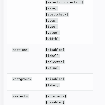
[selectiondirection]
[size]
[spellcheck]
[step]
[type]
[value]
[width]
해당하
<option>
[disabled]
참조하
[label]
[selected]
[value]
해당하
<optgroup>
[disabled]
을 참조
[label]
해당하
<select>
[autofocus]
참조하
[disabled]