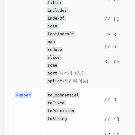
filter
includes
indexOf
// [1, 3, 
join
            [1, 2, 3].map((x
=> x + i)
lastIndexOf
map
// 6 반환.

reduce
              [
slice
3].reduce(
some
(제자리 아님)
sort
(제자리 아님)
splice
Number
toExponential
// 3 반환.

toFixed
toPrecision
toString
// '3.14' 
(3.14).toS