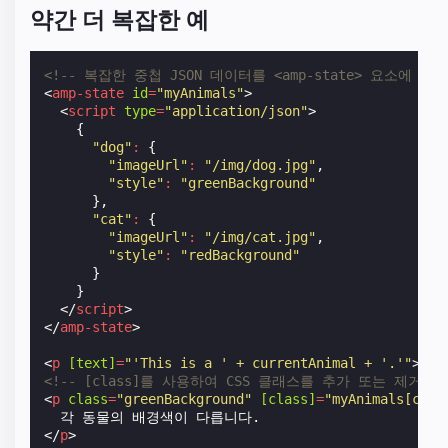
약간 더 복잡한 예
<!-- 복잡한 중첩 JSON 데이터를 <amp-state> 요소에 저
<
amp-state
id
=
"myAnimals"
>
<
script
type
=
"application/json"
>
{
"dog"
:
{
"imageUrl"
:
"/img/dog.jpg"
,
"style"
:
"greenBackground"
},
"cat"
:
{
"imageUrl"
:
"/img/cat.jpg"
,
"style"
:
"redBackground"
}
}
</
script
>
</
amp-state
>
<
p
[text]
=
"'This is a ' + currentAnimal + '.'"
>
이것
<!-- [class]를 사용하여 CSS 클래스를 추가 또는 제거할
<
p
class
=
"greenBackground"
[class]
=
"myAnimals[curr
</
p
>