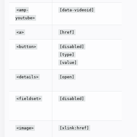
표시된 
<amp-
[data-videoid]
을 변경
youtube>
링크를 
<a>
[href]
해당하
<button>
[disabled]
참조하
[type]
[value]
해당하
<details>
[open]
참조하
field
<fieldset>
[disabled]
용하지
다.
해당하
<image>
[xlink:href]
참조하