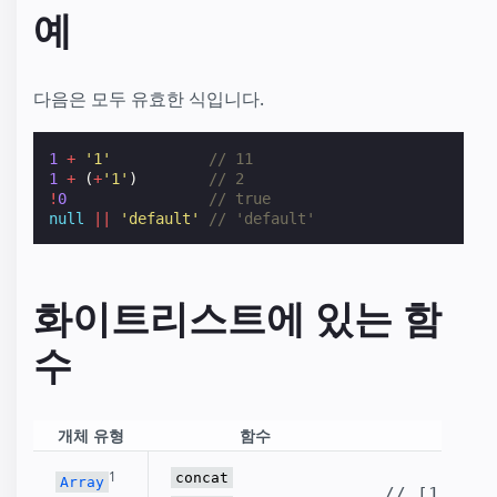
예
다음은 모두 유효한 식입니다.
1
+
'1'
// 11
1
+
(
+
'1'
)
// 2
!
0
// true
null
||
'default'
// 'default'
화이트리스트에 있는 함
수
개체 유형
함수
1
concat
Array
// [1, 2, 