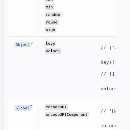
min
random
round
sign
2
keys
Object
// ['a', '
values
keys({a: 1
// [1, 2] 
values({a:
2
encodeURI
Global
// 'Hello%
encodeURIComponent
encodeURIC