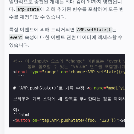
일반적으로 중첩된 개체는 최대 깊이 10까지 병합됩니
다.
에 의해 추가된 변수를 포함하여 모든 변
amp-state
수를 재정의할 수 있습니다.
특정 이벤트에 의해 트리거되면
는
AMP.setState()
속성에 대한 이벤트 관련 데이터에 액세스할 수
event
있습니다.
<!-- 이 <input> 요소의 "change" 이벤트는 "event.valu
      통해 참조할 수 있는 "value" 변수를 포함합니다. -
<
input
type
=
"range"
on
=
"change:AMP.setState({myRan
  ```

# `AMP.pushState()`로 기록 수정 
<
a
name
=
"modifying-
브라우저 기록 스택에 새 항목을 푸시한다는 점을 제외하면 [`AMP.pus
예:

<
button
on
=
"tap:AMP.pushState({foo: '123'})"
>
Set '