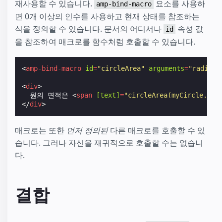
재사용할 수 있습니다.
요소를 사용하
amp-bind-macro
면 0개 이상의 인수를 사용하고 현재 상태를 참조하는
식을 정의할 수 있습니다. 문서의 어디서나
속성 값
id
을 참조하여 매크로를 함수처럼 호출할 수 있습니다.
<
amp-bind-macro
id
=
"circleArea"
arguments
=
"radius"
<
div
>
  원의 면적은 
<
span
[text]
=
"circleArea(myCircle.rad
</
div
>
매크로는 또한
먼저 정의된
다른 매크로를 호출할 수 있
습니다. 그러나 자신을 재귀적으로 호출할 수는 없습니
다.
결합