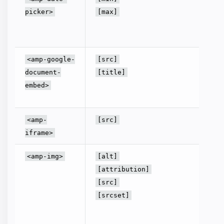
짜를 설
picker>
[max]
선택 가
짜를 설
업데이트
<amp-google-
[src]
표시합
document-
[title]
문서의
embed>
다.
ifram
<amp-
[src]
경합니다
iframe>
<amp-img>
[alt]
[src]
에서 
[attribution]
하려면
[src]
결합해야
[srcset]
해당하
을 참조