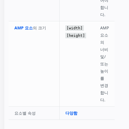
어야
합니
다.
AMP 요소
의 크기
AMP
[width]
요소
[height]
의
너비
및/
또는
높이
를
변경
합니
다.
요소별 속성
다양함