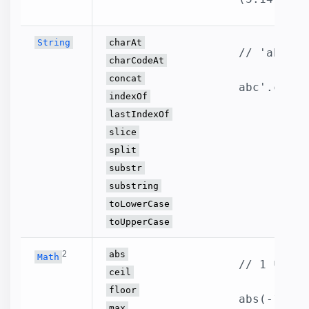
String
charAt
// 'abcdef
charCodeAt
concat
abc'.conca
indexOf
lastIndexOf
slice
split
substr
substring
toLowerCase
toUpperCase
2
abs
Math
// 1 반환.

ceil
floor
abs(-1)
max