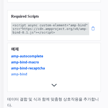
Required Scripts
<script async custom-element="amp-bind" 
src="https://cdn.ampproject.org/v0/amp-
bind-0.1.js"></script>
예제
amp-autocomplete
amp-bind-macro
amp-bind-recaptcha
amp-bind
amp-date-picker
amp-geo
amp-iframe
amp-img
데이터 결합 및 식과 함께 맞춤형 상호작용을 추가합니
amp-lightbox
다.