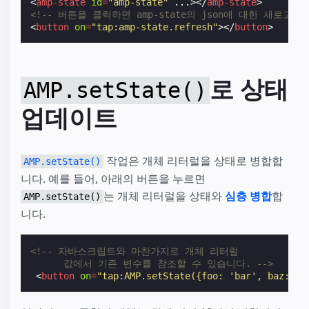
<
amp-state
id
=
"amp-state"
...
></
amp-state
>
<!-- 버튼을 클릭하면 amp-state의 json에 대한 새로고
<
button
on
=
"tap:amp-state.refresh"
></
button
>
로 상태
AMP.setState()
업데이트
작업은 개체 리터럴을 상태로 병합합
AMP.setState()
니다. 예를 들어, 아래의 버튼을 누르면
는 개체 리터럴을 상태와
심층 병합
합
AMP.setState()
니다.
<!-- 자바스크립트와 마찬가지로 개체 리터럴
      값에서 기존 변수를 참조할 수 있습니다. -->
<
button
on
=
"tap:AMP.setState({foo: 'bar', baz: my