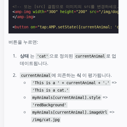
<!-- 또는 [src] 결합으로 이미지의 src를 변경하세요. --
<
amp-img
width
=
"300"
height
=
"200"
src
=
"/img/dog.jp
</
amp-img
>
<
button
on
=
"tap:AMP.setState({currentAnimal: 'cat'
버튼을 누르면:
상태
는
으로 정의된
로 업
'cat'
currentAnimal
데이트됩니다.
에 의존하는
식
이 평가됩니다.
currentAnimal
=>
'This is a ' + currentAnimal + '.'
'This is a cat.'
=>
myAnimals[currentAnimal].style
'redBackground'
=>
myAnimals[currentAnimal].imageUrl
/img/cat.jpg