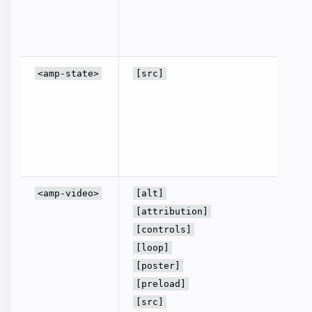
선택을 
된 값 
예를 
JSON을
<amp-state>
[src]
와서 기
니다.
다
이클을 
<amp-
시합니다
해당하
<amp-video>
[alt]
성
을 참
[attribution]
[controls]
[loop]
[poster]
[preload]
[src]