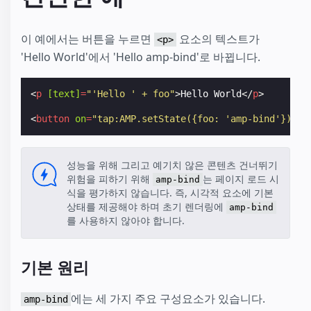
이 예에서는 버튼을 누르면
요소의 텍스트가
<p>
'Hello World'에서 'Hello amp-bind'로 바뀝니다.
<
p
[text]
=
"'Hello ' + foo"
>
Hello World
</
p
>
<
button
on
=
"tap:AMP.setState({foo: 'amp-bind'})"
>
S
성능을 위해 그리고 예기치 않은 콘텐츠 건너뛰기
위험을 피하기 위해
는 페이지 로드 시
amp-bind
식을 평가하지 않습니다. 즉, 시각적 요소에 기본
상태를 제공해야 하며 초기 렌더링에
amp-bind
를 사용하지 않아야 합니다.
기본 원리
에는 세 가지 주요 구성요소가 있습니다.
amp-bind