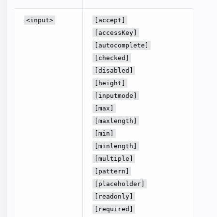
해당하
<input>
[accept]
조하세요
[accessKey]
[autocomplete]
[checked]
[disabled]
[height]
[inputmode]
[max]
[maxlength]
[min]
[minlength]
[multiple]
[pattern]
[placeholder]
[readonly]
[required]