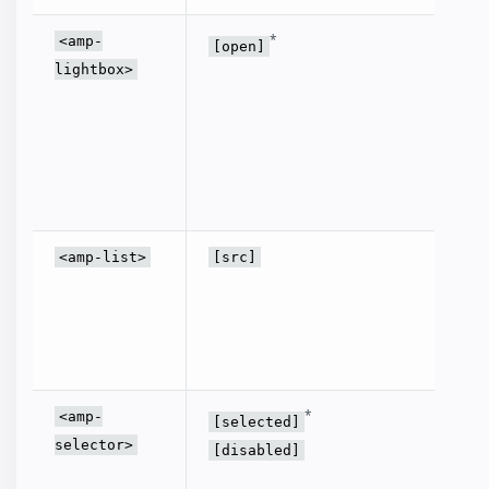
라이트
*
<amp-
[open]
합니다.
lightbox>
닫힐 때
하려면
on="l
AMP.se
사용하
식이 
<amp-list>
[src]
URL에
서 렌더
체 또는
터를 렌
현재 선
*
<amp-
[selected]
optio
selector>
[disabled]
별된)를