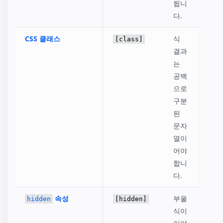
됩니
다.
CSS 클래스
식
[class]
결과
는
공백
으로
구분
된
문자
열이
어야
합니
다.
속성
부울
hidden
[hidden]
식이