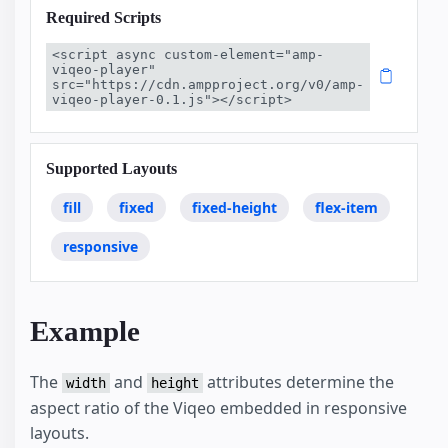
Required Scripts
<script async custom-element="amp-
viqeo-player" 
src="https://cdn.ampproject.org/v0/amp-
viqeo-player-0.1.js"></script>
Supported Layouts
fill
fixed
fixed-height
flex-item
responsive
Example
The
and
attributes determine the
width
height
aspect ratio of the Viqeo embedded in responsive
layouts.