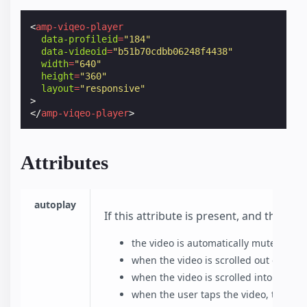
<
amp-viqeo-player
data-profileid
=
"184"
data-videoid
=
"b51b70cdbb06248f4438"
width
=
"640"
height
=
"360"
layout
=
"responsive"
>
</
amp-viqeo-player
>
Attributes
autoplay
If this attribute is present, and the b
the video is automatically muted befo
when the video is scrolled out of view
when the video is scrolled into view,
when the user taps the video, the vi