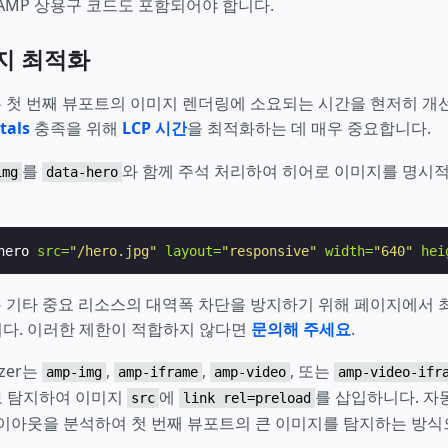
AMP 상용구 코드도 포함되어야 합니다.
지 최적화
zer는 첫 번째 뷰포트의 이미지 렌더링에 소요되는 시간을 현저히 개
tals
충족을 위해
LCP 시간
을 최적화하는 데 매우 중요합니다.
를
와 함께 주석 처리하여 히어로 이미지를 명시적
img
data-hero
hero
src=
"/hero.jpg"
layout=
"responsive"
width=
"640"
hei
zer는 기타 중요 리소스의 대역폭 차단을 방지하기 위해 페이지에서 
다. 이러한 제한이 적합하지 않다면
문의해 주세요
.
izer는
,
,
, 또는
amp-img
amp-iframe
amp-video
amp-video-ifr
 탐지하여 이미지
에
를 삽입하니다. 자동
src
link rel=preload
레이아웃을 분석하여 첫 번째 뷰포트의 큰 이미지를 탐지하는 방식