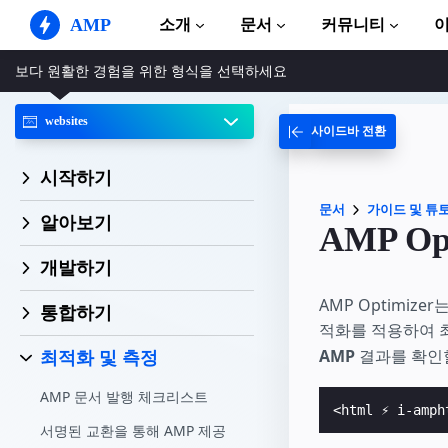
AMP
소개
문서
커뮤니티
보다 원활한 경험을 위한 형식을 선택하세요
AMP 웹사이트
완벽한 웹 경험 창출
websites
사이드바 전환
가이드 및 튜토리얼
Web Stories
AMP 이용방법 안내
누구나 가볍게 즐길 수 있는 스토리
시작하기
컴포넌트
AMP 광고
AMP 라이브러리
문서
가이드 및 튜
초고속 웹 광고
알아보기
AMP Op
예제
AMP 이메일
Hands-on introduction 
개발하기
차세대 이메일
AMP Optimiz
과정
통합하기
무료 AMP 학습 과정
적화를 적용하여 
AMP
결과를 확인할
최적화 및 측정
템플릿
바로 사용 가능
AMP 문서 발행 체크리스트
<html ⚡ i-amph
도구
서명된 교환을 통해 AMP 제공
제작 시작하기