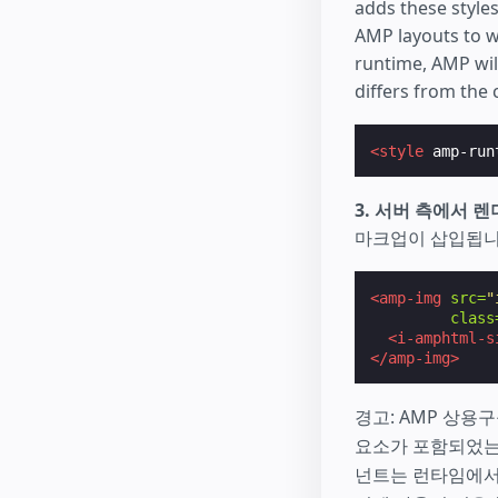
adds these style
AMP layouts to w
runtime, AMP wil
differs from the 
<style
amp-run
3. 서버 측에서 
마크업이 삽입됩니
<amp-img
src=
"
class
<i-amphtml-s
</amp-img>
경고: AMP 상용
요소가 포함되었는지
넌트는 런타임에서