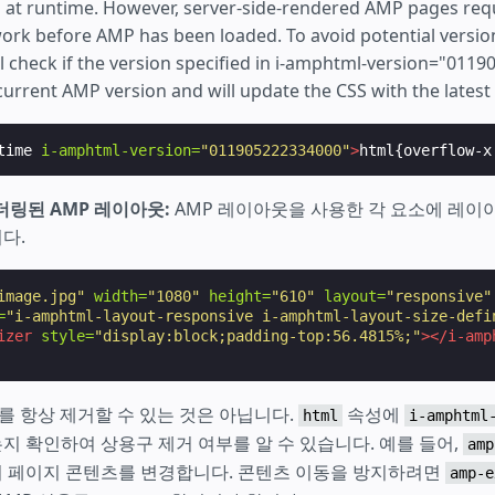
s at runtime. However, server-side-rendered AMP pages requ
ork before AMP has been loaded. To avoid potential version 
l check if the version specified in i-amphtml-version="011
current AMP version and will update the CSS with the latest 
time
i-amphtml-version=
"011905222334000"
>
html{overflow-x
렌더링된 AMP 레이아웃:
AMP 레이아웃을 사용한 각 요소에 레이
다.
image.jpg"
width=
"1080"
height=
"610"
layout=
"responsive"
=
"i-amphtml-layout-responsive i-amphtml-layout-size-defi
izer
style=
"display:block;padding-top:56.4815%;"
></i-amp
구를 항상 제거할 수 있는 것은 아닙니다.
속성에
html
i-amphtml
 확인하여 상용구 제거 여부를 알 수 있습니다. 예를 들어,
amp
 페이지 콘텐츠를 변경합니다. 콘텐츠 이동을 방지하려면
amp-e