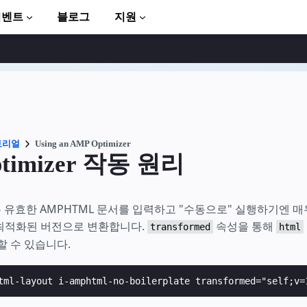
이벤트
블로그
지원
토리얼
Using an AMP Optimizer
timizer 작동 원리
to AMP
er는 유효한 AMPHTML 문서를 입력하고 "수동으로" 실행하기엔 
최적화된 버전으로 변환합니다.
속성을 통해
transformed
html
 수 있습니다.
tml-layout i-amphtml-no-boilerplate transformed="self;v=