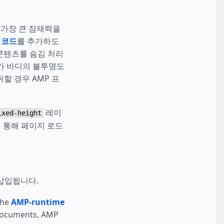
 가장 큰 잠재력을
 코드
를 추가하도
콘텐츠를 숨김 처리
P가 바디의 불투명도
할 경우 AMP 프
레이
ixed-height
을 통해 페이지 로드
삽입됩니다.
the
AMP-runtime
 documents, AMP