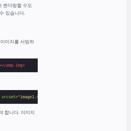
서 렌더링할 수도
수 있습니다.
 이미지를 서빙하
></amp-img>
srcset=
"image1.470w.png 470w, image1.820w.png 820w, ima
야 합니다. 이미지