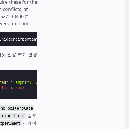
ire these for the
conflicts, at
905222334000"
version if not.
:hidden!important}html.i-amphtml-...
</style>
아웃 전용 크기 변경
ned"
i-amphtml-layout=
"responsive"
>
html-sizer>
-no-boilerplate
컴포
-experiment
가 페이
xperiment