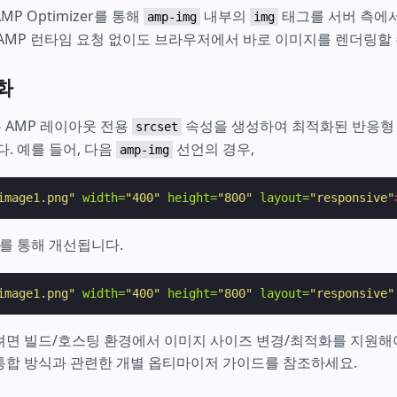
MP Optimizer를 통해
내부의
태그를 서버 측에
amp-img
img
AMP 런타임 요청 없이도 브라우저에서 바로 이미지를 렌더링할 
화
r는 AMP 레이아웃 전용
속성을 생성하여 최적화된 반응형
srcset
다. 예를 들어, 다음
선언의 경우,
amp-img
image1.png"
width=
"400"
height=
"800"
layout=
"responsive"
를 통해 개선됩니다.
image1.png"
width=
"400"
height=
"800"
layout=
"responsive"
려면 빌드/호스팅 환경에서 이미지 사이즈 변경/최적화를 지원해
통합 방식과 관련한 개별 옵티마이저 가이드를 참조하세요.