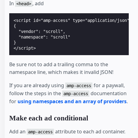
In
, add
<head>
<script id="amp-access" type="application/json">

{

  "vendor": "scroll",

  "namespace": "scroll"

}

Be sure not to add a trailing comma to the
namespace line, which makes it invalid JSON!
If you are already using
for a paywall,
amp-access
follow the steps in the
documentation
amp-access
for
using namespaces and an array of providers
.
Make each ad conditional
Add an
attribute to each ad container.
amp-access