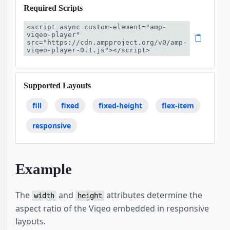
Required Scripts
<script async custom-element="amp-
viqeo-player" 
src="https://cdn.ampproject.org/v0/amp-
viqeo-player-0.1.js"></script>
Supported Layouts
fill
fixed
fixed-height
flex-item
responsive
Example
The
and
attributes determine the
width
height
aspect ratio of the Viqeo embedded in responsive
layouts.