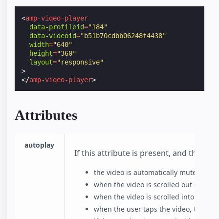
<
amp-viqeo-player
data-profileid
=
"184"
data-videoid
=
"b51b70cdbb06248f4438"
width
=
"640"
height
=
"360"
layout
=
"responsive"
>
</
amp-viqeo-player
>
Attributes
autoplay
If this attribute is present, and the b
the video is automatically muted befo
when the video is scrolled out of view
when the video is scrolled into view,
when the user taps the video, the vi