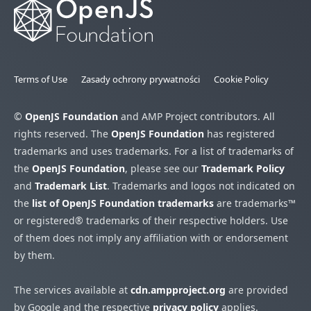
Terms of Use
Zasady ochrony prywatności
Cookie Policy
©
OpenJS Foundation
and AMP Project contributors. All
rights reserved. The
OpenJS Foundation
has registered
trademarks and uses trademarks. For a list of trademarks of
the
OpenJS Foundation
, please see our
Trademark Policy
and
Trademark List
. Trademarks and logos not indicated on
the
list of OpenJS Foundation trademarks
are trademarks™
or registered® trademarks of their respective holders. Use
of them does not imply any affiliation with or endorsement
by them.
The services available at
cdn.ampproject.org
are provided
by Google and the respective
privacy policy
applies.