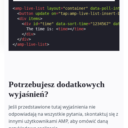
<
amp-live-list
layout
=
"container"
data-poll-interv
<
button
update
on
=
"tap:amp-live-list-insert-blog
<
div
items
>
<
div
id
=
"time"
data-sort-time
=
"1234567"
data-u
      The time is: 
<
time
>
</
time
>
</
div
>
</
div
>
</
amp-live-list
>
Potrzebujesz dodatkowych
wyjaśnień?
Jeśli przedstawione tutaj wyjaśnienia nie
odpowiadają na wszystkie pytania, skontaktuj się z
innymi użytkownikami AMP, aby omówić daną