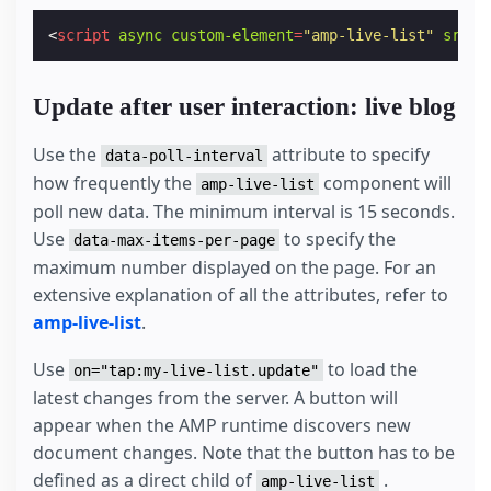
<
script
async
custom-element
=
"amp-live-list"
src
=
"
Update after user interaction: live blog
Use the
attribute to specify
data-poll-interval
how frequently the
component will
amp-live-list
poll new data. The minimum interval is 15 seconds.
Use
to specify the
data-max-items-per-page
maximum number displayed on the page. For an
extensive explanation of all the attributes, refer to
amp-live-list
.
Use
to load the
on="tap:my-live-list.update"
latest changes from the server. A button will
appear when the AMP runtime discovers new
document changes. Note that the button has to be
defined as a direct child of
.
amp-live-list