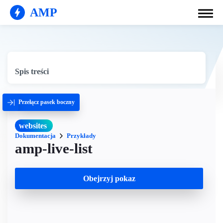
AMP
Spis treści
Przełącz pasek boczny
websites
Dokumentacja
Przykłady
amp-live-list
Obejrzyj pokaz