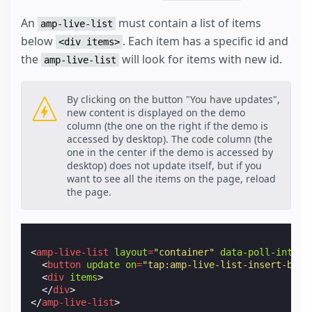
An
must contain a list of items
amp-live-list
below
. Each item has a specific id and
<div items>
the
will look for items with new id.
amp-live-list
By clicking on the button "You have updates",
new content is displayed on the demo
column (the one on the right if the demo is
accessed by desktop). The code column (the
one in the center if the demo is accessed by
desktop) does not update itself, but if you
want to see all the items on the page, reload
the page.
<
amp-live-list
layout
=
"container"
data-poll-interv
<
button
update
on
=
"tap:amp-live-list-insert-blog
<
div
items
>
</
div
>
</
amp-live-list
>