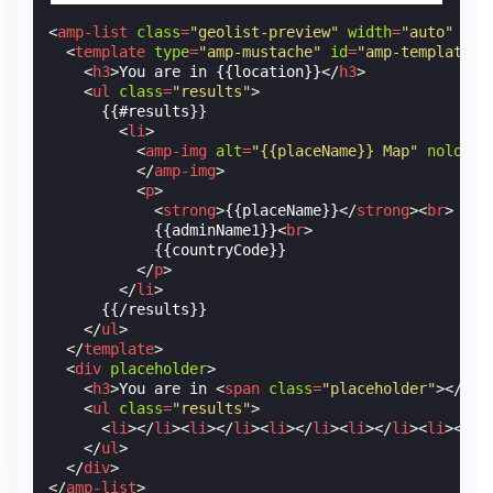
<
amp-list
class
=
"geolist-preview"
width
=
"auto"
hei
<
template
type
=
"amp-mustache"
id
=
"amp-template-i
<
h3
>
You are in {{location}}
</
h3
>
<
ul
class
=
"results"
>
      {{#results}}

<
li
>
<
amp-img
alt
=
"{{placeName}} Map"
noloadi
</
amp-img
>
<
p
>
<
strong
>
{{placeName}}
</
strong
><
br
>
            {{adminName1}}
<
br
>
            {{countryCode}}

</
p
>
</
li
>
      {{/results}}

</
ul
>
</
template
>
<
div
placeholder
>
<
h3
>
You are in 
<
span
class
=
"placeholder"
></
spa
<
ul
class
=
"results"
>
<
li
></
li
><
li
></
li
><
li
></
li
><
li
></
li
><
li
></
li
</
ul
>
</
div
>
</
amp-list
>