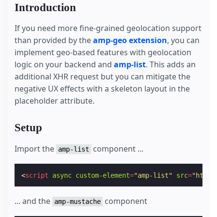
Introduction
If you need more fine-grained geolocation support
than provided by the
amp-geo extension
, you can
implement geo-based features with geolocation
logic on your backend and
amp-list
. This adds an
additional XHR request but you can mitigate the
negative UX effects with a skeleton layout in the
placeholder attribute.
Setup
Import the
component ...
amp-list
<
script
async
custom-element
=
"amp-list"
src
=
"https
... and the
component
amp-mustache