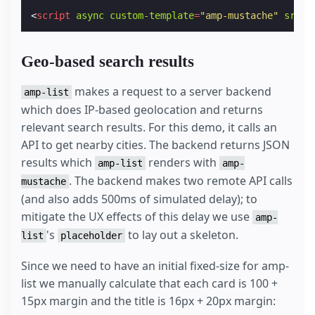
<
script
async
custom-template
=
"amp-mustache"
src
=
"
Geo-based search results
makes a request to a server backend
amp-list
which does IP-based geolocation and returns
relevant search results. For this demo, it calls an
API to get nearby cities. The backend returns JSON
results which
renders with
amp-list
amp-
. The backend makes two remote API calls
mustache
(and also adds 500ms of simulated delay); to
mitigate the UX effects of this delay we use
amp-
's
to lay out a skeleton.
list
placeholder
Since we need to have an initial fixed-size for amp-
list we manually calculate that each card is 100 +
15px margin and the title is 16px + 20px margin: