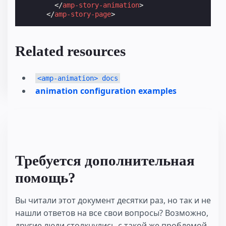
</
amp-story-animation
>
</
amp-story-page
>
Related resources
<amp-animation> docs
animation configuration examples
Требуется дополнительная
помощь?
Вы читали этот документ десятки раз, но так и не
нашли ответов на все свои вопросы? Возможно,
другие люди столкнулись с такой же проблемой