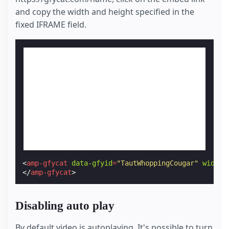
and copy the width and height specified in the
fixed IFRAME field.
<
amp-gfycat
data-gfyid
=
"TautWhoppingCougar"
width
=
</
amp-gfycat
>
Disabling auto play
By default video is autoplaying. It's possible to turn