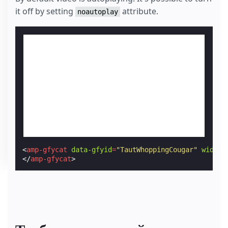
it off by setting
attribute.
noautoplay
<
amp-gfycat
data-gfyid
=
"TautWhoppingCougar"
width
=
</
amp-gfycat
>