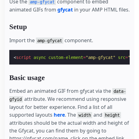
Use the
component to embed
amp-gfycat
animated GIFs from
gfycat
in your AMP HTML files.
Setup
Import the
component.
amp-gfycat
<
script
async
custom-element
=
"amp-gfycat"
src
=
"htt
Basic usage
Embed an animated GIF from gfycat via the
data-
attribute. We recommend using responsive
gfyid
layout for better experience. Find a list of all
supported layouts
here
. The
and
width
height
attributes should be the actual width and height of
the Gfycat, you can find them by going to
https://gfycat.com/name, click on the embed link