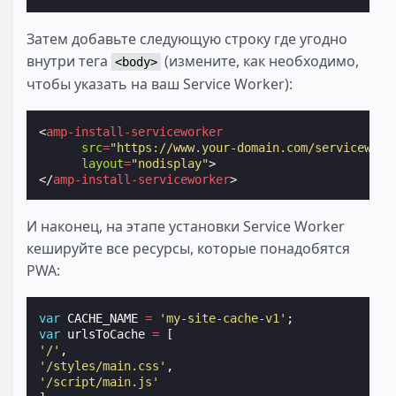
Затем добавьте следующую строку где угодно
внутри тега
(измените, как необходимо,
<body>
чтобы указать на ваш Service Worker):
<
amp-install-serviceworker
src
=
"https://www.your-domain.com/servicework
layout
=
"nodisplay"
>
</
amp-install-serviceworker
>
И наконец, на этапе установки Service Worker
кешируйте все ресурсы, которые понадобятся
PWA:
var
CACHE_NAME
=
'my-site-cache-v1'
;
var
urlsToCache
=
[
'/'
,
'/styles/main.css'
,
'/script/main.js'