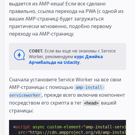
выдается из AMP-кеша! Если все сделано
правильно, ссылка перехода на PWA (с одной из
ваших AMP-страниц) будет загружаться
практически мгновенно, подобно первому
переходу на AMP-страницу.
СОВЕТ.
Если вы еще не знакомы с Service
Worker, рекомендуем
курс Джейка
Арчибальда на Udacity
.
Сначала установите Service Worker на все свои
AMP-страницы с помощью
amp-install-
, прежде всего включив компонент
serviceworker
посредством его скрипта в тег
вашей
<head>
страницы:
<
script
async
custom-element
=
"amp-install-servicew
src
=
"https://cdn.ampproject.org/v0/amp-install-s