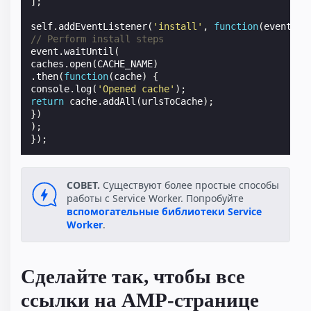
];
self
.
addEventListener
(
'install'
,
function
(
event
)
{
// Perform install steps
event
.
waitUntil
(
caches
.
open
(
CACHE_NAME
)
.
then
(
function
(
cache
)
{
console
.
log
(
'Opened cache'
);
return
cache
.
addAll
(
urlsToCache
);
})
);
});
СОВЕТ.
Существуют более простые способы
работы с Service Worker. Попробуйте
вспомогательные библиотеки Service
Worker
.
Сделайте так, чтобы все
ссылки на AMP-странице