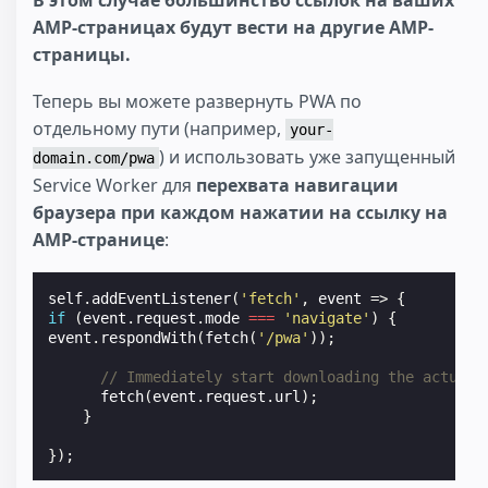
В этом случае большинство ссылок на ваших
AMP-страницах будут вести на другие AMP-
страницы.
Теперь вы можете развернуть PWA по
отдельному пути (например,
your-
) и использовать уже запущенный
domain.com/pwa
Service Worker для
перехвата навигации
браузера при каждом нажатии на ссылку на
AMP-странице
:
self
.
addEventListener
(
'fetch'
,
event
=>
{
if
(
event
.
request
.
mode
===
'navigate'
)
{
event
.
respondWith
(
fetch
(
'/pwa'
));
// Immediately start downloading the actual 
fetch
(
event
.
request
.
url
);
}
});