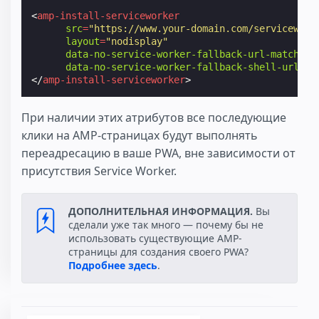
<
amp-install-serviceworker
src
=
"https://www.your-domain.com/servicework
layout
=
"nodisplay"
data-no-service-worker-fallback-url-match
=
".
data-no-service-worker-fallback-shell-url
=
"h
</
amp-install-serviceworker
>
При наличии этих атрибутов все последующие
клики на AMP-страницах будут выполнять
переадресацию в ваше PWA, вне зависимости от
присутствия Service Worker.
ДОПОЛНИТЕЛЬНАЯ ИНФОРМАЦИЯ.
Вы
сделали уже так много — почему бы не
использовать существующие AMP-
страницы для создания своего PWA?
Подробнее здесь
.