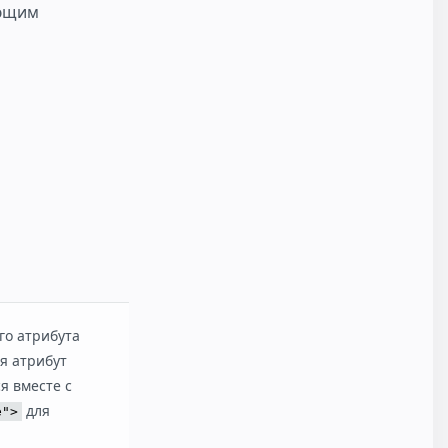
ующим
го атрибута
я атрибут
я вместе с
для
e">