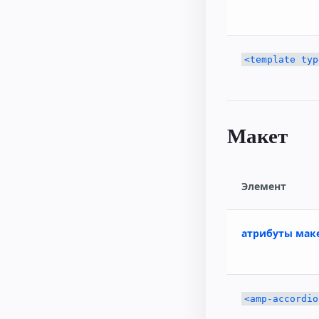
<template typ
Макет
Элемент
атрибуты мак
<amp-accordio