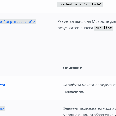
.
credentials="include"
Разметка шаблона Mustache дл
e="amp-mustache">
результатов вызова
.
amp-list
Описание
ета
Атрибуты макета определяют
поведение.
Элемент пользовательского 
n>
упрощающий отображение и