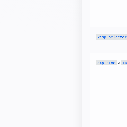
<amp-selector
и
amp-bind
<a