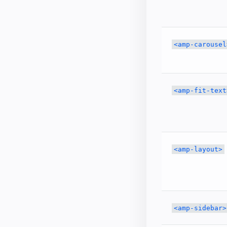
<amp-carousel
<amp-fit-text
<amp-layout>
<amp-sidebar>