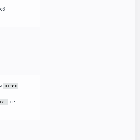
соб
.
ий
.
<img>
не
rc]