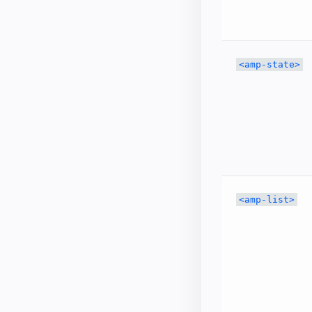
<amp-state>
<amp-list>