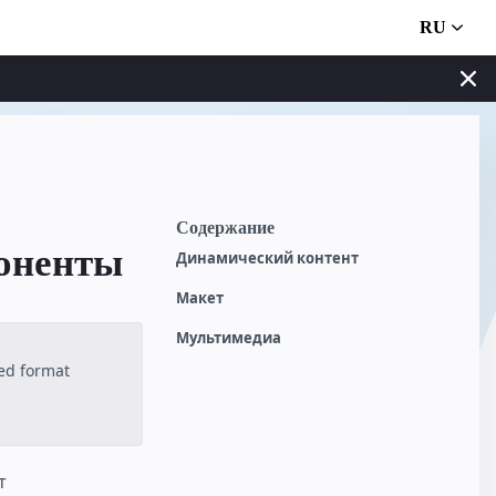
RU
Содержание
оненты
Динамический контент
Макет
Мультимедиа
ted format
т