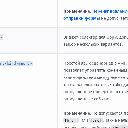
Примечание.
Перенаправлени
отправки формы
не допускаетс
Виджет-селектор для форм, до
>
выбор нескольких вариантов.
Простой язык сценариев в AMP,
mp-bind-macro>
позволяет управлять конечным
взаимодействия между элемент
также использоваться, чтобы д
определенное поведение в отве
определенные события.
Примечание.
Не допускается пр
или
. Также нель
[href]
[src]
использовать действия
AMP.pr