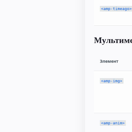
<amp-timeago>
Мультим
Элемент
<amp-img>
<amp-anim>