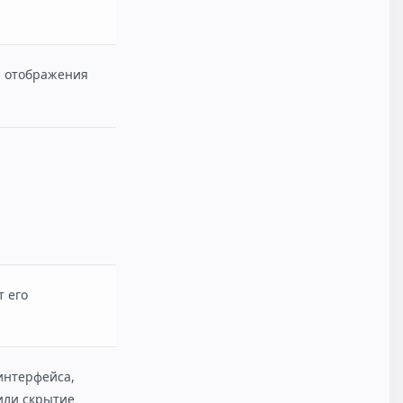
я отображения
 его
интерфейса,
ли скрытие