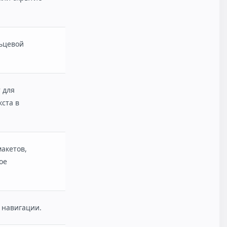
ьцевой
 для
ста в
акетов,
ое
 навигации.