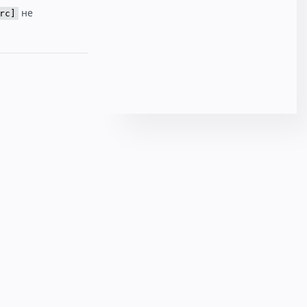
не
rc]