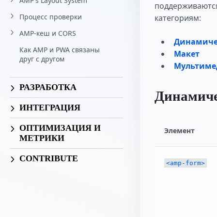
AMP's Layout System
поддерживаются
Процесс проверки
категориям:
AMP-кеш и CORS
Динамиче
Как AMP и PWA связаны
Макет
друг с другом
Мультиме
РАЗРАБОТКА
Динамиче
ИНТЕГРАЦИЯ
ОПТИМИЗАЦИЯ И
Элемент
МЕТРИКИ
CONTRIBUTE
<amp-form>