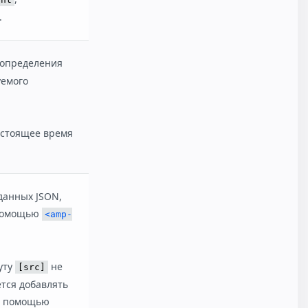
.
 определения
уемого
стоящее время
данных JSON,
 помощью
<amp-
уту
не
[src]
ется добавлять
с помощью