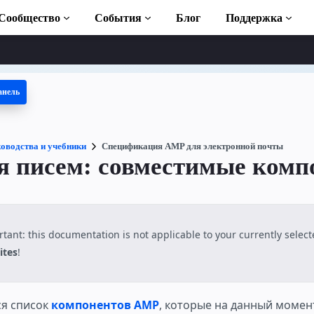
Сообщество
События
Блог
Поддержка
анель
 учебники
ть AMP
отека AMP
оводства и учебники
Спецификация AMP для электронной почты
я писем: совместимые комп
duction to AMP
латные курсы по
tant: this documentation is not applicable to your currently selec
ites
!
ользованию
я список
компонентов AMP
, которые на данный момен
ботку