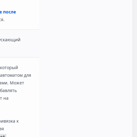
е после
я.
пускающий
 который
 автоматом для
ами. Может
обавлять
т на
ивязка к
зя
,
int