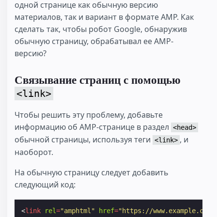
одной странице как обычную версию
материалов, так и вариант в формате AMP. Как
сделать так, чтобы робот Google, обнаружив
обычную страницу, обрабатывал ее AMP-
версию?
Связывание страниц с помощью
<link>
Чтобы решить эту проблему, добавьте
информацию об AMP-странице в раздел
<head>
обычной страницы, используя теги
, и
<link>
наоборот.
На обычную страницу следует добавить
следующий код:
<
link
rel
=
"amphtml"
href
=
"https://www.example.com/