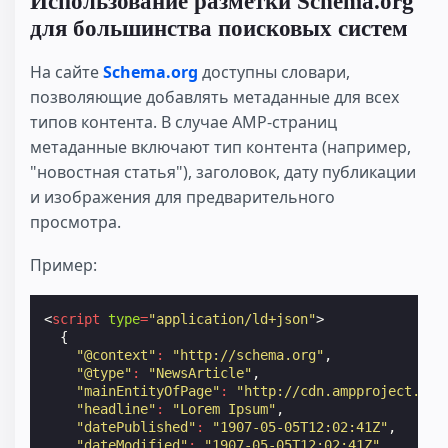
Использование разметки Schema.org
для большинства поисковых систем
На сайте
Schema.org
доступны словари,
позволяющие добавлять метаданные для всех
типов контента. В случае AMP-страниц
метаданные включают тип контента (например,
"новостная статья"), заголовок, дату публикации
и изображения для предварительного
просмотра.
Пример:
<
script
type
=
"application/ld+json"
>
{
"@context"
:
"http://schema.org"
,
"@type"
:
"NewsArticle"
,
"mainEntityOfPage"
:
"http://cdn.ampproject.org
"headline"
:
"Lorem Ipsum"
,
"datePublished"
:
"1907-05-05T12:02:41Z"
,
"dateModified"
:
"1907-05-05T12:02:41Z"
,