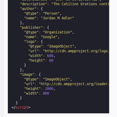
"description"
:
"The Catiline Orations continue
"author"
:
{
"@type"
:
"Person"
,
"name"
:
"Jordan M Adler"
},
"publisher"
:
{
"@type"
:
"Organization"
,
"name"
:
"Google"
,
"logo"
:
{
"@type"
:
"ImageObject"
,
"url"
:
"http://cdn.ampproject.org/logo.jpg
"width"
:
600
,
"height"
:
60
}
},
"image"
:
{
"@type"
:
"ImageObject"
,
"url"
:
"http://cdn.ampproject.org/leader.jpg
"height"
:
2000
,
"width"
:
800
}
}
</
script
>