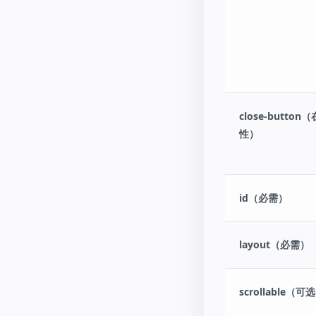
close-butt
性）
id（必需）
layout（必需）
scrollable（可