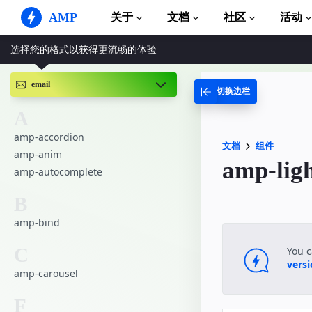
AMP
关于
文档
社区
活动
选择您的格式以获得更流畅的体验
AMP 网站
打造完美网络体验
email
切换边栏
指南和教程
Web Stories
AMP 使用入门
简单易懂，老少皆宜
A
组件
amp-accordion
AMP 广告
完整的 AMP 库
文档
组件
网络上的超快广告
amp-anim
amp-lig
amp-autocomplete
示例
AMP 电子邮件
Hands-on introduction 
下一代电子邮件
B
课程
amp-bind
通过免费课程学习 AMP
C
模板
You 
可以立即使用
vers
amp-carousel
工具
开始构建
F