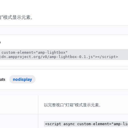
箱”模式显示元素。
s
 custom-element="amp-lightbox" 
cdn.ampproject.org/v0/amp-lightbox-0.1.js"></script>
nodisplay
uts
以完整视口“灯箱”模式显示元素。
<script async custom-element="amp-li