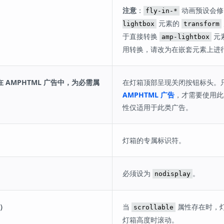
注意
：
动画预设会
fly-in-*
元素的
lightbox
transform
于直接转换
元
amp-lightbox
用转换，请改为在嵌套元素上进
on（在 AMPHTML 广告中，为必需属
在灯箱顶部呈现关闭按钮标头。
AMPHTML 广告
，才需要使用此
性仅适用于此类广告。
灯箱的专属标识符。
必须设为
。
nodisplay
选）
当
属性存在时，
scrollable
灯箱高度时滚动。