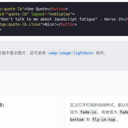
p:quote-lb"
>
See Quote
</
button
>
id
=
"quote-lb"
layout
=
"nodisplay"
>
"Don't talk to me about JavaScript fatigue" - Horse JS
</
tap:quote-lb.close"
>
Nice!
</
button
>
>
灯箱中显示图片，还可使用
组件。
<amp-image-lightbox>
可选）
定义打开灯箱的动画样式。默认
设为
。有效值为
fade-in
fad
和
。
bottom
fly-in-top