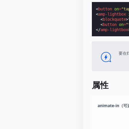
<
button
on
=
"ta
<
amp-lightbox
<
blockquote
>
<
button
on
=
"
</
amp-lightbox
要在
属性
animate-in（