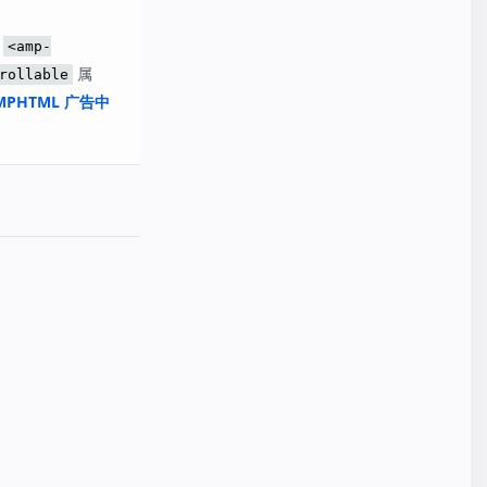
用
<amp-
属
rollable
MPHTML 广告中