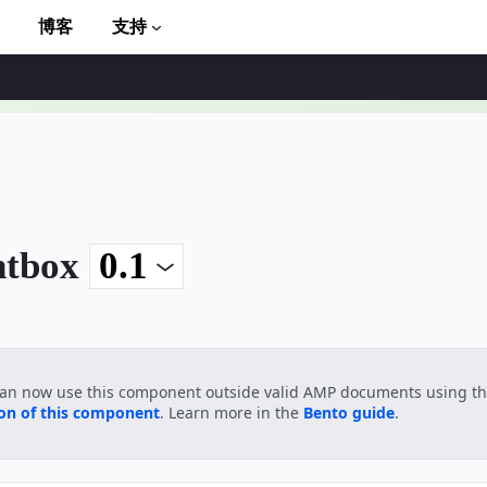
博客
支持
htbox
to AMP
can now use this component outside valid AMP documents using t
ion of this component
. Learn more in the
Bento guide
.