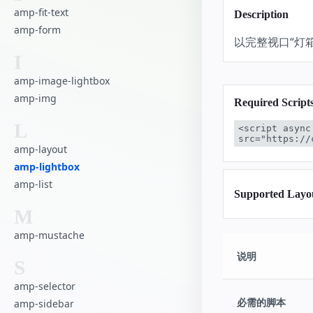
amp-fit-text
Description
amp-form
以完整视口“灯
I
amp-image-lightbox
amp-img
Required Script
L
<script async
src="https://
amp-layout
amp-lightbox
amp-list
Supported Layo
M
amp-mustache
说明
S
amp-selector
必需的脚本
amp-sidebar