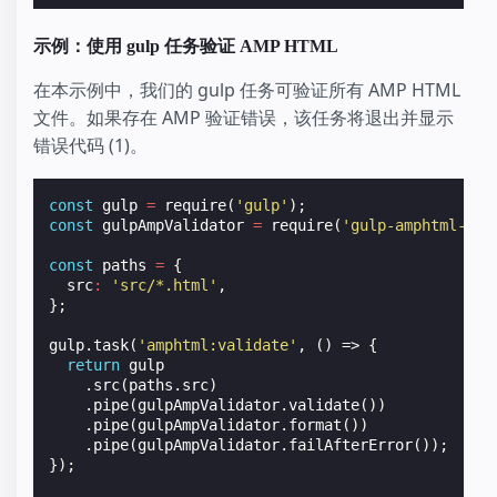
示例：使用 gulp 任务验证 AMP HTML
在本示例中，我们的 gulp 任务可验证所有 AMP HTML
文件。如果存在 AMP 验证错误，该任务将退出并显示
错误代码 (1)。
const
gulp
=
require
(
'gulp'
);
const
gulpAmpValidator
=
require
(
'gulp-amphtml-val
const
paths
=
{
src
:
'src/*.html'
,
};
gulp
.
task
(
'amphtml:validate'
,
()
=>
{
return
gulp
.
src
(
paths
.
src
)
.
pipe
(
gulpAmpValidator
.
validate
())
.
pipe
(
gulpAmpValidator
.
format
())
.
pipe
(
gulpAmpValidator
.
failAfterError
());
});