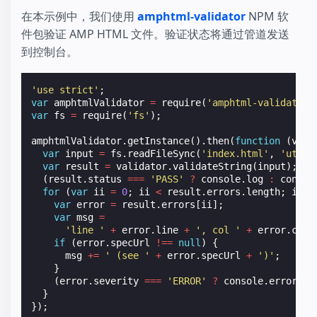
在本示例中，我们使用
amphtml-validator
NPM 软
件包验证 AMP HTML 文件。验证状态将通过管道发送
到控制台。
'use strict'
;
var
amphtmlValidator
=
require
(
'amphtml-validator'
var
fs
=
require
(
'fs'
);
amphtmlValidator
.
getInstance
().
then
(
function
(
vali
var
input
=
fs
.
readFileSync
(
'index.html'
,
'utf8'
var
result
=
validator
.
validateString
(
input
);
(
result
.
status
===
'PASS'
?
console
.
log
:
consol
for
(
var
ii
=
0
;
ii
<
result
.
errors
.
length
;
ii
++
var
error
=
result
.
errors
[
ii
];
var
msg
=
'line '
+
error
.
line
+
', col '
+
error
.
col
if
(
error
.
specUrl
!==
null
)
{
msg
+=
' (see '
+
error
.
specUrl
+
')'
;
}
(
error
.
severity
===
'ERROR'
?
console
.
error
:
}
});