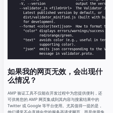
    -V, --version               output the version
    --validator_js <fileOrUrl>  The Validator Java
      Latest published version by default, or
      dist/validator_minified.js (built with build
      for development.
    --format <color|text|json>  How to format the 
      "color" displays errors/warnings/success in
              red/orange/green.
      "text"  avoids color (e.g., useful in termin
              supporting color).
      "json"  emits json corresponding to the Vali
              message in validator.proto.
如果我的网页无效，会出现什
么情况？
AMP 验证工具不仅能在开发过程中为您提供便利，还
可供将您的 AMP 网页集成到其内容与搜索结果中的
Twitter 或 Google 等平台使用。尤其值得一提的是，
他们通常不会直接向您的服务器请求网页，而是使用免