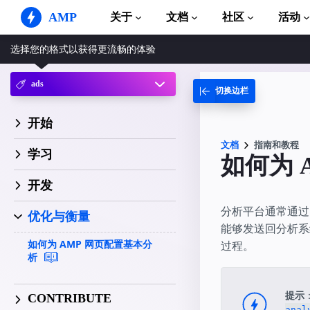
AMP
关于
文档
社区
活动
选择您的格式以获得更流畅的体验
AMP 网站
打造完美网络体验
ads
切换边栏
指南和教程
Web Stories
AMP 使用入门
简单易懂，老少皆宜
开始
组件
AMP 广告
完整的 AMP 库
文档
指南和教程
网络上的超快广告
学习
如何为 
示例
AMP 电子邮件
Hands-on introduction 
开发
下一代电子邮件
分析平台通常通过内
课程
优化与衡量
通过免费课程学习 AMP
能够发送回分析系
如何为 AMP 网页配置基本分
过程。
模板
析
可以立即使用
工具
提示
CONTRIBUTE
开始构建
anal