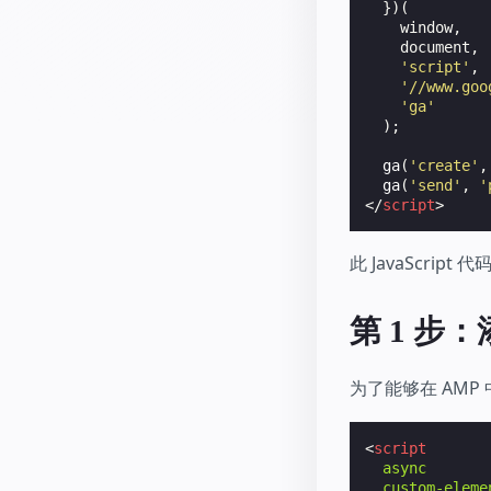
})(
window
,
document
,
'script'
,
'//www.goo
'ga'
);
ga
(
'create'
,
ga
(
'send'
,
'
</
script
>
此 JavaScr
第 1 步
为了能够在 AM
<
script
async
custom-eleme