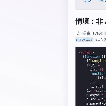
情境：非 
以下是由 JavaSc
JSO
analytics
<
script
>
(
function
(
i
i
[
'GoogleA
(
i
[
r
]
=
i
[
r
]
||
function
(
i
[
r
].
}),
(
i
[
r
].
l
(
a
=
s
.
cre
a
.
async
=
a
.
src
=
g
;
m
.
parentNo