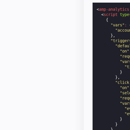
<
amp-analytics
<
script
type
{
"vars"
:
"accou
},
"trigger
"defau
"on"
"req
"var
"t
}
},
"click
"on"
"sel
"req
"var
"e
"e
}
}
}