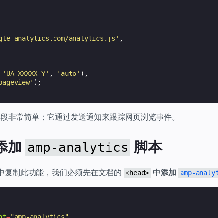
gle-analytics.com/analytics.js'
,
'UA-XXXXX-Y'
,
'auto'
);
pageview'
);
ipt 代码段非常简单；它通过发送通知来跟踪网页浏览事件。
：添加
脚本
amp-analytics
P 中复制此功能，我们必须先在文档的
中
添加
<head>
amp-analy
nt
=
"amp-analytics"