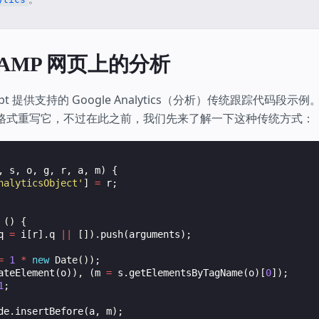
AMP 网页上的分析
ript 提供支持的 Google Analytics（分析）传统跟踪代码段
N 格式重写它，不过在此之前，我们先来了解一下这种传统方式：
,
s
,
o
,
g
,
r
,
a
,
m
)
{
nalyticsObject'
]
=
r
;
()
{
q
=
i
[
r
].
q
||
[]).
push
(
arguments
);
=
1
*
new
Date
());
ateElement
(
o
)),
(
m
=
s
.
getElementsByTagName
(
o
)[
0
]);
1
;
de
.
insertBefore
(
a
,
m
);