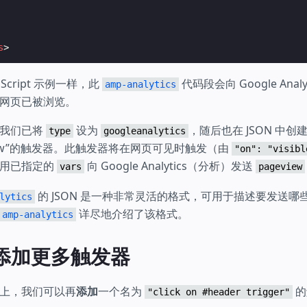
s
>
Script 示例一样，此
代码段会向 Google Ana
amp-analytics
网页已被浏览。
，我们已将
设为
，随后也在 JSON 中
type
googleanalytics
ageview”的触发器。此触发器将在网页可见时触发（由
"on": "visibl
使用已指定的
向 Google Analytics（分析）发送
vars
pageview
的 JSON 是一种非常灵活的格式，可用于描述要发送哪
lytics
详尽地介绍了该格式。
amp-analytics
：添加更多触发器
上，我们可以再
添加
一个名为
的
"click on #header trigger"