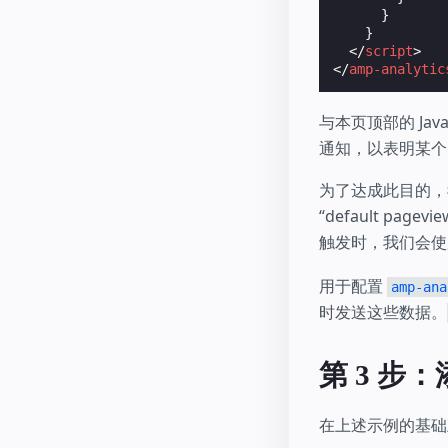
}
}
</
script
>
</
amp-analytic
与本页顶部的 Java
通知，以表明某个
为了达成此目的
“default p
触发时，我们会
用于配置
amp-ana
时发送这些数据。
第 3 步
在上述示例的基础