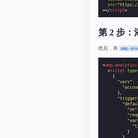
src
=
"https:/
></
script
>
第 2 步
然后，将
amp-ana
<
amp-analytics
<
script
type
{
"vars"
:
"accou
},
"trigger
"defau
"on"
"req
"var
"t
}
}