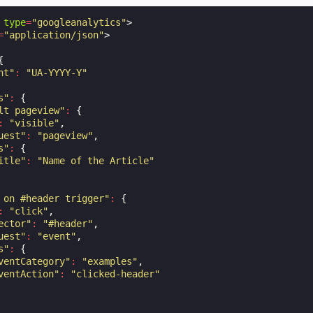
type
=
"googleanalytics"
>
=
"application/json"
>
{
nt"
:
"UA-YYYY-Y"
s"
:
{
lt pageview"
:
{
:
"visible"
,
uest"
:
"pageview"
,
s"
:
{
itle"
:
"Name of the Article"
 on #header trigger"
:
{
:
"click"
,
ector"
:
"#header"
,
uest"
:
"event"
,
s"
:
{
ventCategory"
:
"examples"
,
ventAction"
:
"clicked-header"