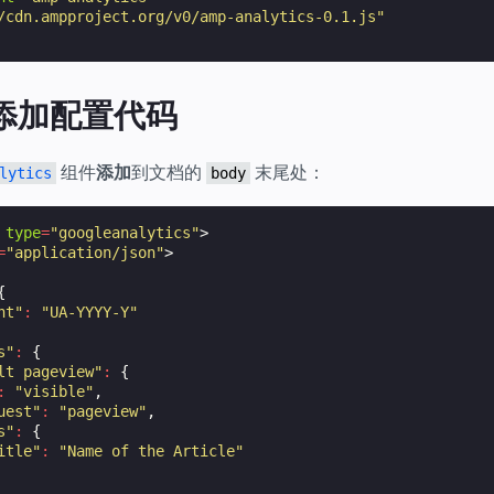
/cdn.ampproject.org/v0/amp-analytics-0.1.js"
：添加配置代码
组件
添加
到文档的
末尾处：
lytics
body
type
=
"googleanalytics"
>
=
"application/json"
>
{
nt"
:
"UA-YYYY-Y"
s"
:
{
lt pageview"
:
{
:
"visible"
,
uest"
:
"pageview"
,
s"
:
{
itle"
:
"Name of the Article"