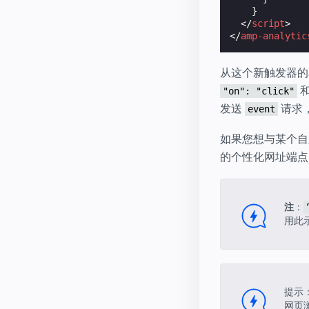
}
</
script
>
</
amp-analytic
从这个新触发器的
"on": "click"
发送
请求
event
如果您想与某个
的个性化网址端
注
：
用此示
提示
网页