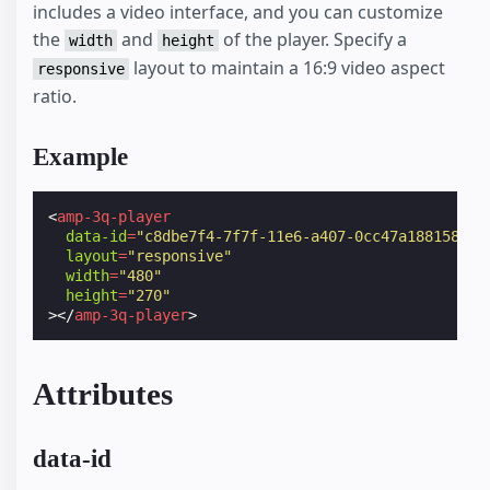
includes a video interface, and you can customize
the
and
of the player. Specify a
width
height
layout to maintain a 16:9 video aspect
responsive
ratio.
Example
<
amp-3q-player
data-id
=
"c8dbe7f4-7f7f-11e6-a407-0cc47a188158"
layout
=
"responsive"
width
=
"480"
height
=
"270"
></
amp-3q-player
>
Attributes
data-id