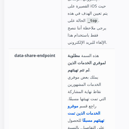
القصيرة على iOS حيث
يتم تعيين الهدف في هذه
.
الحالة على
_top
يرجى ملاحظة أننا ننصح
فقط باستخدام هذا
الإلغاء للبريد الإلكتروني.
هذه السمة
مطلوبة
data-share-endpoint
لموفري الخدمات الذين
.
لم تتم تهيئتهم
يملك بعض موفري
الخدمات المشهورين
نقاط نهاية المشاركة
التي تمت تهيئتها مسبقًا.
راجِع قسم
موفرو
الخدمات الذين تمت
تهيئتهم مسبقًا
للحصول
على التفاصيل. بالنسبة