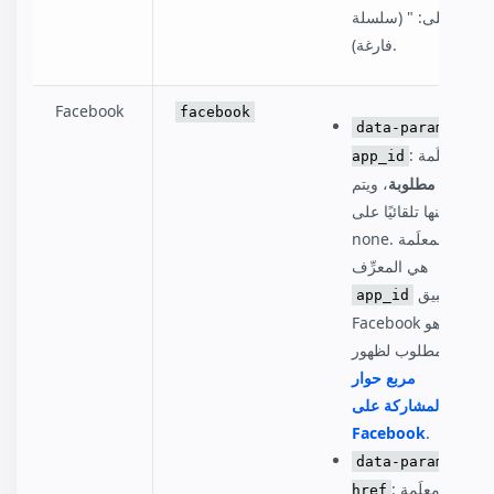
على: " (سلسلة
فارغة).
Facebook
facebook
data-param-
: معلَمة
app_id
مطلوبة
، ويتم
تعيينها تلقائيًا على:
none. هذه المعلَمة
هي المعرِّف
للتطبيق
app_id
Facebook وهو
مطلوب لظهور
مربع حوار
المشاركة على
Facebook
.
data-param-
: معلَمة
href