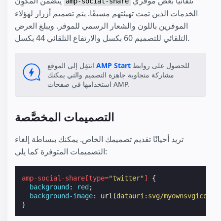
تلقائيًا بعض موفري
يتضمن المكّوِن
amp-social-share
الخدمات الذين تمت تهيئتهم مسبقًا. يتم تصميم أزرار لهؤلاء
الموفرين باللون والشعار الرسمي للموفر. ويبلغ العرض
التلقائي للتصميم 60 بكسل والارتفاع التلقائي 44 بكسل.
للحصول على روابط
AMP Start
انتقِل إلى الموقع
مشاركة متجاوبة جاهزة التصميم والتي يمكنك
استخدامها في صفحات AMP.
التصميمات المخصَّصة
تريد أحيانًا تقديم تصميمك الخاص. يمكنك ببساطة إلغاء
التصميمات المتوفرة كما يلي:
amp-social-share
[
type
=
"twitter"
]
{
background
:
red
;
background-image
:
url
(
datauri:svg/myownsvgicon
);
}