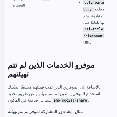
data-param-
القصيرة
: معلَمة
body
اختياريّة، ويتم
تعيينها تلقائيًا على:
rel=title -
rel=canonical
URL.
موفرو الخدمات الذين لم تتم
تهيئتهم
بالإضافة إلى الموفرين الذين تمت تهيئتهم مسبقًا، يمكنك
استخدام الموفرين الذين لم تتم تهيئتهم عن طريق تحديد
.
سمات إضافية في المكّوِن
amp-social-share
مثال: إنشاء زر المشاركة لموفر لم تتم تهيئته