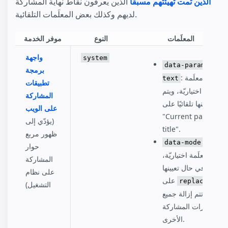
الذين تمت تهيئتهم مسبقًا
الذين يعرفون نقاط نهاية المشاركة
لديهم وكذلك بعض المعلَمات التلقائية.
المعلَمات
النوع
موفر الخدمة
واجهة
system
data-param-
برمجة
: معلَمة
text
تطبيقات
اختياريّة، ويتم
المشاركة
تعيينها تلقائيًا على:
على الويب
"Current page
(يؤدّي إلى
title".
ظهور مربع
:
data-mode
حوار
معلَمة اختياريّة،
المشاركة
وفي حال تعيينها
على نظام
،
على
replace
التشغيل)
تتم إزالة جميع
خيارات المشاركة
الأخرى.