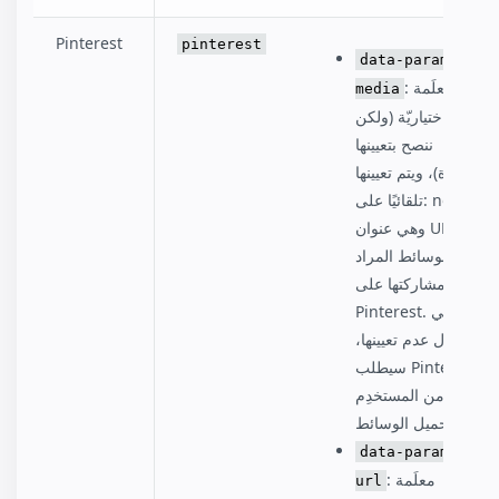
Pinterest
pinterest
data-param-
: معلَمة
media
اختياريّة (ولكن
ننصح بتعيينها
بشدة)، ويتم تعيينها
تلقائيًا على: none.
وهي عنوان URL
للوسائط المراد
مشاركتها على
Pinterest. في
حال عدم تعيينها،
سيطلب Pinterest
من المستخدِم
تحميل الوسائط.
data-param-
: معلَمة
url