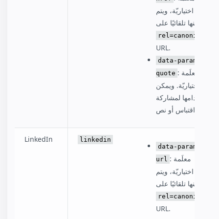
اختياريّة، ويتم
تعيينها تلقائيًا على:
rel=canonical
URL.
data-param-
: معلَمة
quote
اختياريّة. ويمكن
استخدامها لمشاركة
اقتباس أو نص.
LinkedIn
linkedin
data-param-
: معلَمة
url
اختياريّة، ويتم
تعيينها تلقائيًا على:
rel=canonical
URL.