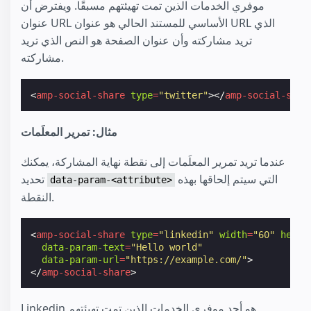
موفري الخدمات الذين تمت تهيئتهم مسبقًا. ويفترض أن
عنوان URL الأساسي للمستند الحالي هو عنوان URL الذي
تريد مشاركته وأن عنوان الصفحة هو النص الذي تريد
مشاركته.
<
amp-social-share
type
=
"twitter"
></
amp-social-shar
مثال: تمرير المعلَمات
عندما تريد تمرير المعلَمات إلى نقطة نهاية المشاركة، يمكنك
التي سيتم إلحاقها بهذه
تحديد
data-param-<attribute>
النقطة.
<
amp-social-share
type
=
"linkedin"
width
=
"60"
heigh
data-param-text
=
"Hello world"
data-param-url
=
"https://example.com/"
>
</
amp-social-share
>
Linkedin هو أحد موفري الخدمات الذين تمت تهيئتهم