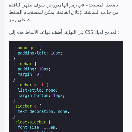
يضغط المستخدم في رمز الهامبورجر، سوف تظهر النافذة
من جانب الشاشة. لإغلاق القائمة، يمكن للمستخدم الضغط
على رمز X.
قواعد الأنماط هذه إلى CSS المدمج لديك:
في النهاية،
أضف
.
hamburger
{
padding-left
:
10
px
;
}
.
sidebar
{
padding
:
10
px
;
margin
:
0
;
}
.
sidebar
>
li
{
list-style
:
none
;
margin-bottom
:
10
px
;
}
.
sidebar
a
{
text-decoration
:
none
;
}
.
close-sidebar
{
font-size
:
1.5
em
;