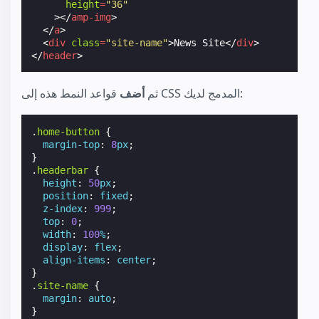
height
=
"36"
></
amp-img
>
</
a
>
<
div
class
=
"site-name"
>
News Site
</
div
>
</
header
>
قواعد النمط هذه إلى CSS المدمج لديك:
ثم
أضف
.
home-button
{
margin-top
:
8
px
;
}
.
headerbar
{
height
:
50
px
;
position
:
fixed
;
z-index
:
999
;
top
:
0
;
width
:
100
%
;
display
:
flex
;
align-items
:
center
;
}
.
site-name
{
margin
:
auto
;
}