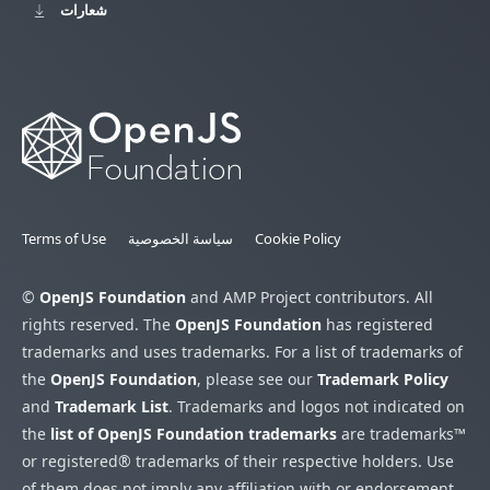
شعارات
Cookie Policy
سياسة الخصوصية
Terms of Use
©
OpenJS Foundation
and AMP Project contributors. All
rights reserved. The
OpenJS Foundation
has registered
trademarks and uses trademarks. For a list of trademarks of
the
OpenJS Foundation
, please see our
Trademark Policy
and
Trademark List
. Trademarks and logos not indicated on
the
list of OpenJS Foundation trademarks
are trademarks™
or registered® trademarks of their respective holders. Use
of them does not imply any affiliation with or endorsement