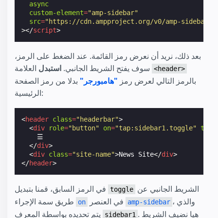
async
custom-element
=
"amp-sidebar"
src
=
"https://cdn.ampproject.org/v0/amp-sidebar-0
></
script
>
بعد ذلك، نريد أن نعرض رمز القائمة. عند الضغط على الرمز،
العلامة
سوف يفتح الشريط الجانبي.
استبدل
<header>
بالرمز التالي لعرض رمز
"هامبورجر"
بدلا من رمز الصفحة
الرئيسية:
<
header
class
=
"headerbar"
>
<
div
role
=
"button"
on
=
"tap:sidebar1.toggle"
tabi
    ☰

</
div
>
<
div
class
=
"site-name"
>
News Site
</
div
>
</
header
>
الشريط الجانبي عن
في الرمز السابق، قمنا بتبديل
toggle
، والذي
في العنصر
طريق سمة الإجراء
on
amp-sidebar
. هيا نضيف الشريط
يتم تحديده بواسطة المعرف
sidebar1