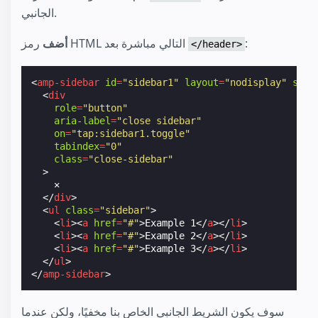
الجانبي.
:
رمز HTML التالي مباشرة بعد
أضف
</header>
<
amp-sidebar
id
=
"sidebar1"
layout
=
"nodisplay"
side
<
div
role
=
"button"
aria-label
=
"close sidebar"
on
=
"tap:sidebar1.toggle"
tabindex
=
"0"
class
=
"close-sidebar"
>
    ✕

</
div
>
<
ul
class
=
"sidebar"
>
<
li
><
a
href
=
"#"
>
Example 1
</
a
></
li
>
<
li
><
a
href
=
"#"
>
Example 2
</
a
></
li
>
<
li
><
a
href
=
"#"
>
Example 3
</
a
></
li
>
</
ul
>
</
amp-sidebar
>
سوف يكون الشريط الجانبي الخاص بنا مخفيًا، ولكن عندما