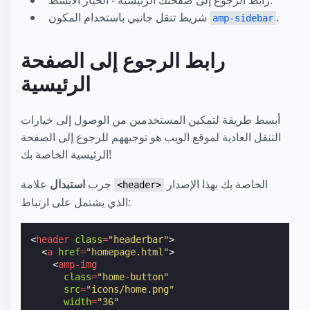
رابط الرجوع إلى صفحتك الرئيسية - الخيار الأبسط.
.
شريط تنقل جانبي باستخدام المكون
amp-sidebar
رابط الرجوع إلى الصفحة
الرئيسية
أبسط طريقة لتمكين المستخدمين من الوصول إلى خيارات
التنقل العادية لموقع الويب هو توجيههم للرجوع إلى الصفحة
الرئيسية الخاصة بك!
الخاصة بك بهذا الإصدار
علامة
جرب
استبدال
<header>
الذي يشتمل على ارتباط:
<
header
class
=
"headerbar"
>
<
a
href
=
"homepage.html"
>
<
amp-img
class
=
"home-button"
src
=
"icons/home.png"
width
=
"36"