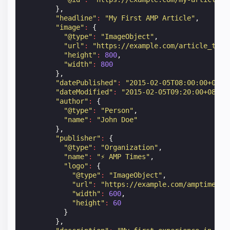
},
"headline"
:
"My First AMP Article"
,
"image"
:
{
"@type"
:
"ImageObject"
,
"url"
:
"https://example.com/article_thum
"height"
:
800
,
"width"
:
800
},
"datePublished"
:
"2015-02-05T08:00:00+08:0
"dateModified"
:
"2015-02-05T09:20:00+08:00
"author"
:
{
"@type"
:
"Person"
,
"name"
:
"John Doe"
},
"publisher"
:
{
"@type"
:
"Organization"
,
"name"
:
"⚡ AMP Times"
,
"logo"
:
{
"@type"
:
"ImageObject"
,
"url"
:
"https://example.com/amptimes_l
"width"
:
600
,
"height"
:
60
}
},