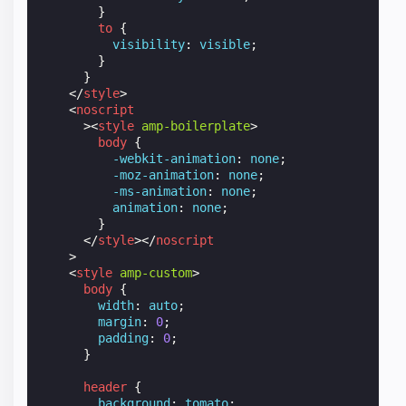
}
to
{
visibility
:
visible
;
}
}
</
style
>
<
noscript
><
style
amp-boilerplate
>
body
{
-webkit-
animation
:
none
;
-moz-
animation
:
none
;
-ms-
animation
:
none
;
animation
:
none
;
}
</
style
></
noscript
>
<
style
amp-custom
>
body
{
width
:
auto
;
margin
:
0
;
padding
:
0
;
}
header
{
background
:
tomato
;