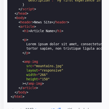
"description"
:
"My first experience in an 
}
</
script
>
</
head
>
<
body
>
<
header
>
News Site
</
header
>
<
article
>
<
h1
>
Article Name
</
h1
>
<
p
>
        Lorem ipsum dolor sit amet, consectetur adi
        tortor sapien, non tristique ligula accumsa
</
p
>
<
amp-img
src
=
"mountains.jpg"
layout
=
"responsive"
width
=
"266"
height
=
"150"
></
amp-img
>
</
article
>
</
body
>
</
html
>