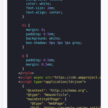
color
:
white
;
font-size
:
2
em
;
text-align
:
center
;
}
h1
{
margin
:
0
;
padding
:
0.5
em
;
background
:
white
;
box-shadow
:
0
px
3
px
5
px
grey
;
}
p
{
padding
:
0.5
em
;
margin
:
0.5
em
;
}
</
style
>
<
script
async
src
=
"https://cdn.ampproject.org/
<
script
type
=
"application/ld+json"
>
{
"@context"
:
"http://schema.org"
,
"@type"
:
"NewsArticle"
,
"mainEntityOfPage"
:
{
"@type"
:
"WebPage"
,
"@id"
:
"https://example.com/my-article.h