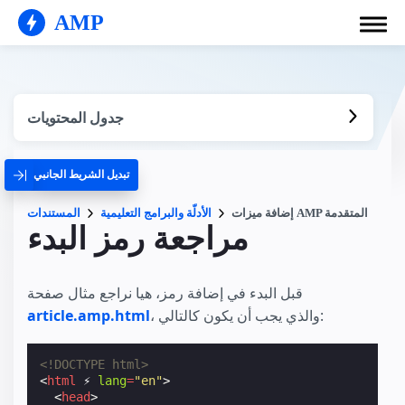
AMP
جدول المحتويات
تبديل الشريط الجانبي
إضافة ميزات AMP المتقدمة
الأدلّة والبرامج التعليمية
المستندات
مراجعة رمز البدء
قبل البدء في إضافة رمز، هيا نراجع مثال صفحة
، والذي يجب أن يكون كالتالي:
article.amp.html
<!DOCTYPE html>
<
html
⚡
lang
=
"en"
>
<
head
>