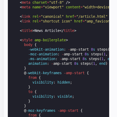
<
meta
charset
=
"utf-8"
/>
<
meta
name
=
"viewport"
content
=
"width=device-wi
<
link
rel
=
"canonical"
href
=
"/article.html"
/>
<
link
rel
=
"shortcut icon"
href
=
"amp_favicon.pn
<
title
>
News Article
</
title
>
<
style
amp-boilerplate
>
body
{
-webkit-
animation
:
-
amp-start
8
s
steps
(
1
,
-moz-
animation
:
-
amp-start
8
s
steps
(
1
,
end
-ms-
animation
:
-
amp-start
8
s
steps
(
1
,
end
)
animation
:
-
amp-start
8
s
steps
(
1
,
end
)
0
s
}
@
-webkit-keyframes
-amp-start
{
from
{
visibility
:
hidden
;
}
to
{
visibility
:
visible
;
}
}
@
-moz-keyframes
-amp-start
{
from
{