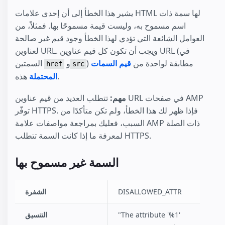
يشير هذا الخطأ إلى أن إحدى علامات HTML لها سمة ذات
اسم مسموح به، وليست قيمة مسموحًا بها. فمثلاً، من
العوامل الشائعة التي تؤدي لهذا الخطأ وجود قيم غير صالحة
لعناوين URL. ويجب أن تكون كل قيم عناوين URL (في
) مطابقة لواحدة من
قيم السمات
و
السمتين
href
src
هذه.
المحتملة
مهم:
تتطلب العديد من قيم عناوين URL في صفحات AMP
توفّر HTTPS. فإذا ظهر لك هذا الخطأ، ولم تكن متأكدًا من
السبب، فعليك بمراجعة مواصفات علامة AMP ذات الصلة
لمعرفة ما إذا كانت السمة تتطلب HTTPS.
السمة غير مسموح بها
DISALLOWED_ATTR
الشفرة
"The attribute '%1'
التنسيق