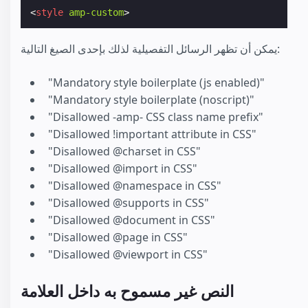
<
style
amp-custom
>
يمكن أن تظهر الرسائل التفصيلية لذلك بإحدى الصيغ التالية:
"Mandatory style boilerplate (js enabled‎)"
"Mandatory style boilerplate (noscript‎)"
"Disallowed -amp- CSS class name prefix"
‎"Disallowed !‎important attribute in CSS"‎
"Disallowed @charset in CSS"
"Disallowed @import in CSS"
"Disallowed @namespace in CSS"
"Disallowed @supports in CSS"
"Disallowed @document in CSS"
"Disallowed @page in CSS"
"Disallowed @viewport in CSS"
النص غير مسموح به داخل العلامة