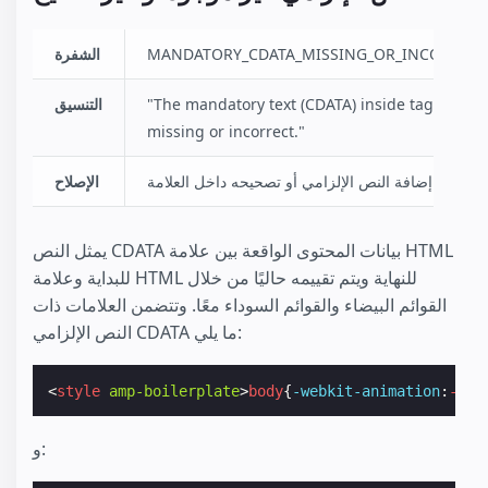
MANDATORY_CDATA_MISSING_OR_INCORRECT
الشفرة
"The mandatory text (CDATA) inside tag '%1' is
التنسيق
missing or incorrect."
إضافة النص الإلزامي أو تصحيحه داخل العلامة.
الإصلاح
يمثل النص CDATA بيانات المحتوى الواقعة بين علامة HTML
للبداية وعلامة HTML للنهاية ويتم تقييمه حاليًا من خلال
القوائم البيضاء والقوائم السوداء معًا. وتتضمن العلامات ذات
النص الإلزامي CDATA ما يلي:
<
style
amp-boilerplate
>
body
{
-webkit-
animation
:
-
amp
و: