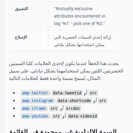
"Mutually exclusive
التنسيق
attributes encountered in
tag '%1' - pick one of %2."
إزالة إحدى السمات الحصرية التي
الإصلاح
يمكن استخدامها بشكل تبادلي
يحدث هذا الخطأ عندما يكون لإحدى العلامات كلتا السمتين
الحصريتين اللتين يمكن استخدامهما بشكل تبادلي. على سبيل
المثال، يُسمح بسمة واحدة فقط للعلامات التالية:
أو
:‏
amp-twitter
data-tweetid
src
أو
:‏
amp-instagram
data-shortcode
src
أو
:‏
amp-iframe
src
srcdoc
أو
:‏
amp-youtube
src
data-videoid
السمة الإلزامية غير موجودة في القائمة