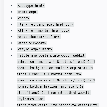
<doctype html>
<html amp>
<head>
<link rel=canonical href=...>
<link rel=amphtml href=...>
<meta charset="utf-8">
<meta viewport>
<style amp-custom>
<style amp-boilerplate>body{-webkit-
animation:-amp-start 8s steps(1,end) 0s 1
normal both;-moz-animation:-amp-start 8s
steps(1,end) 0s 1 normal both;-ms-
animation:-amp-start 8s steps(1,end) 0s 1
normal both;animation:-amp-start 8s
steps(1,end) 0s 1 normal both}@-webkit-
keyframes -amp-
start{from{visibility:hidden}to{visibility: