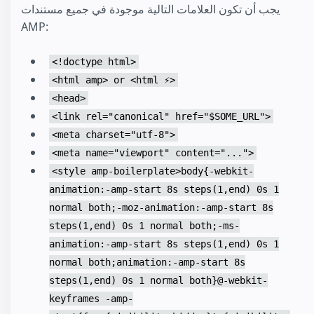
يجب أن تكون العلامات التالية موجودة في جميع مستندات
AMP:
<!doctype html>
<html amp> or <html ⚡>
<head>
<link rel="canonical" href="$SOME_URL">
<meta charset="utf-8">
<meta name="viewport" content="...">
<style amp-boilerplate>body{-webkit-
animation:-amp-start 8s steps(1,end) 0s 1
normal both;-moz-animation:-amp-start 8s
steps(1,end) 0s 1 normal both;-ms-
animation:-amp-start 8s steps(1,end) 0s 1
normal both;animation:-amp-start 8s
steps(1,end) 0s 1 normal both}@-webkit-
keyframes -amp-