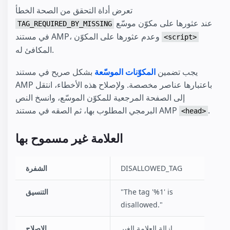
تعرض أداة التحقق من الصحة الخطأ
عند عثورها على مكوّن موسّع
TAG_REQUIRED_BY_MISSING
في مستند AMP، وعدم عثورها على المكوّن
<script>
المكافئ له.
يجب تضمين
المكوّنات الموسّعة
بشكل صريح في مستند
AMP باعتبارها عناصر مخصصة. ولإصلاح هذه الأخطاء، انتقل
إلى الصفحة المرجعية للمكوّن الموسّع، وانسخ النص
.
البرمجي المطلوب بها، ثم الصقه في مستند AMP
<head>
العلامة غير مسموح بها
DISALLOWED_TAG
الشفرة
"The tag '%1' is
التنسيق
disallowed."
إزالة العلامة الغير
الإصلاح