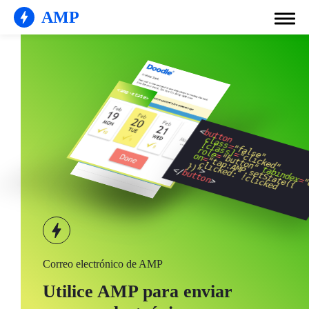
AMP
!
<
button
class
[class]
=
"false"
role
=
"clicked"
=
on
"button"
=
    clicked: !clicked
"tap:AMP.setState({
  })"
tabindex
</
>
button
=
>
"
Correo electrónico de AMP
Utilice AMP para enviar