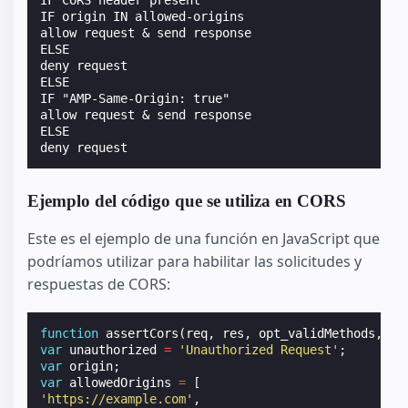
IF origin IN allowed-origins

allow request & send response

ELSE

deny request

ELSE

IF "AMP-Same-Origin: true"

allow request & send response

ELSE

Ejemplo del código que se utiliza en CORS
Este es el ejemplo de una función en JavaScript que
podríamos utilizar para habilitar las solicitudes y
respuestas de CORS:
function
assertCors
(
req
,
res
,
opt_validMethods
,
op
var
unauthorized
=
'Unauthorized Request'
;
var
origin
;
var
allowedOrigins
=
[
'https://example.com'
,