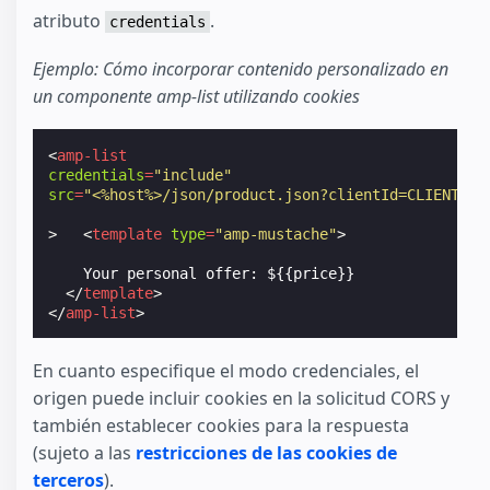
atributo
.
credentials
Ejemplo: Cómo incorporar contenido personalizado en
un componente amp-list utilizando cookies
<
amp-list
credentials
=
"include"
src
=
"<%host%>/json/product.json?clientId=CLIENT_ID
>
<
template
type
=
"amp-mustache"
>
    Your personal offer: ${{price}}

</
template
>
</
amp-list
>
En cuanto especifique el modo credenciales, el
origen puede incluir cookies en la solicitud CORS y
también establecer cookies para la respuesta
(sujeto a las
restricciones de las cookies de
terceros
).