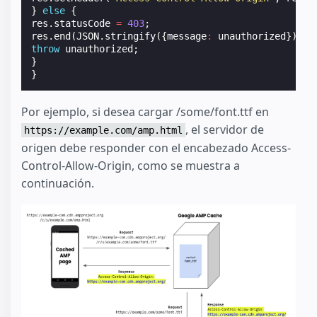
}
else
{
res
.
statusCode
=
403
;
res
.
end
(
JSON
.
stringify
({
message
:
unauthorized
}));
throw
unauthorized
;
}
}
Por ejemplo, si desea cargar /some/font.ttf en
, el servidor de
https://example.com/amp.html
origen debe responder con el encabezado Access-
Control-Allow-Origin, como se muestra a
continuación.