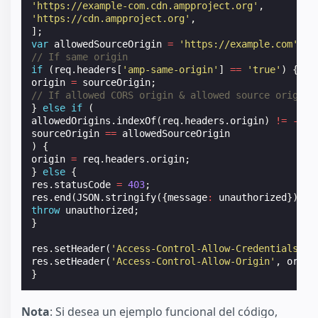
'https://example-com.cdn.ampproject.org'
,
'https://cdn.ampproject.org'
,
];
var
allowedSourceOrigin
=
'https://example.com'
;
/
// If same origin
if
(
req
.
headers
[
'amp-same-origin'
]
==
'true'
)
{
origin
=
sourceOrigin
;
// If allowed CORS origin & allowed source origin
}
else
if
(
allowedOrigins
.
indexOf
(
req
.
headers
.
origin
)
!=
-
1
&
sourceOrigin
==
allowedSourceOrigin
)
{
origin
=
req
.
headers
.
origin
;
}
else
{
res
.
statusCode
=
403
;
res
.
end
(
JSON
.
stringify
({
message
:
unauthorized
}));
throw
unauthorized
;
}
res
.
setHeader
(
'Access-Control-Allow-Credentials'
,
res
.
setHeader
(
'Access-Control-Allow-Origin'
,
origi
}
Nota
: Si desea un ejemplo funcional del código,