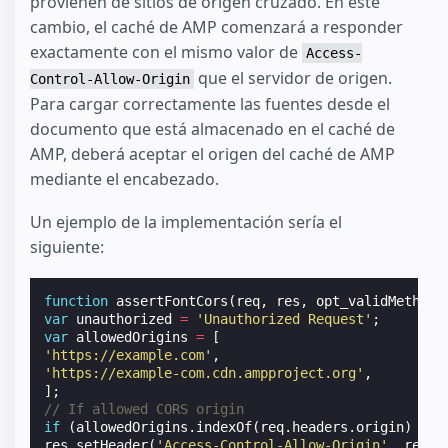
provienen de sitios de origen cruzado. En este
cambio, el caché de AMP comenzará a responder
exactamente con el mismo valor de
Access-
que el servidor de origen.
Control-Allow-Origin
Para cargar correctamente las fuentes desde el
documento que está almacenado en el caché de
AMP, deberá aceptar el origen del caché de AMP
mediante el encabezado.
Un ejemplo de la implementación sería el
siguiente:
function
assertFontCors
(
req
,
res
,
opt_validMethods
var
unauthorized
=
'Unauthorized Request'
;
var
allowedOrigins
=
[
'https://example.com'
,
'https://example-com.cdn.ampproject.org'
,
];
// If allowed CORS origin
if
(
allowedOrigins
.
indexOf
(
req
.
headers
.
origin
)
!=
res
.
setHeader
(
'Access-Control-Allow-Origin'
,
req
.
h