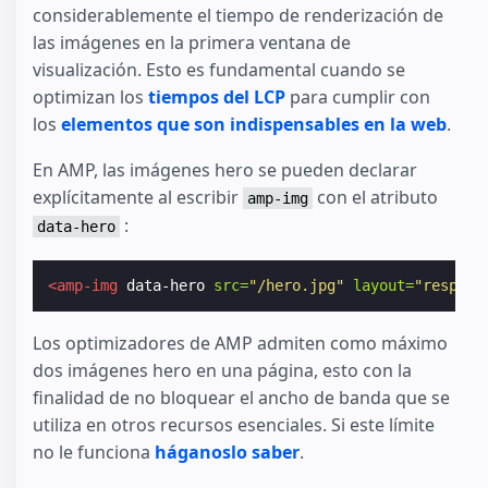
considerablemente el tiempo de renderización de
las imágenes en la primera ventana de
visualización. Esto es fundamental cuando se
optimizan los
tiempos del LCP
para cumplir con
los
elementos que son indispensables en la web
.
En AMP, las imágenes hero se pueden declarar
explícitamente al escribir
con el atributo
amp-img
:
data-hero
<amp-img
data-hero
src=
"/hero.jpg"
layout=
"respons
Los optimizadores de AMP admiten como máximo
dos imágenes hero en una página, esto con la
finalidad de no bloquear el ancho de banda que se
utiliza en otros recursos esenciales. Si este límite
no le funciona
háganoslo saber
.