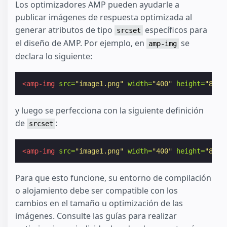
Los optimizadores AMP pueden ayudarle a
publicar imágenes de respuesta optimizada al
generar atributos de tipo
específicos para
srcset
el diseño de AMP. Por ejemplo, en
se
amp-img
declara lo siguiente:
<amp-img
src=
"image1.png"
width=
"400"
height=
"800"
y luego se perfecciona con la siguiente definición
de
:
srcset
<amp-img
src=
"image1.png"
width=
"400"
height=
"800"
Para que esto funcione, su entorno de compilación
o alojamiento debe ser compatible con los
cambios en el tamaño u optimización de las
imágenes. Consulte las guías para realizar