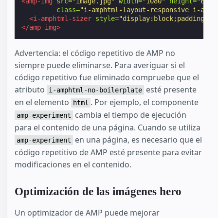
<amp-img
src=
"image.jpg"
width=
"1080"
height=
"610"
class=
"i-amphtml-layout-responsive i-amph
<i-amphtml-sizer
style=
"display:block;padding-to
</amp-img>
Advertencia: el código repetitivo de AMP no
siempre puede eliminarse. Para averiguar si el
código repetitivo fue eliminado compruebe que el
atributo
esté presente
i-amphtml-no-boilerplate
en el elemento
. Por ejemplo, el componente
html
cambia el tiempo de ejecución
amp-experiment
para el contenido de una página. Cuando se utiliza
en una página, es necesario que el
amp-experiment
código repetitivo de AMP esté presente para evitar
modificaciones en el contenido.
Optimización de las imágenes hero
Un optimizador de AMP puede mejorar