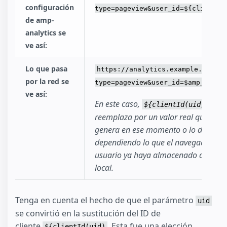
configuración
type=pageview&user_id=${clientId
de amp-
analytics se
ve así:
Lo que pasa
https://analytics.example.com/pi
por la red se
type=pageview&user_id=$amp_clien
ve así:
En este caso,
se
${clientId(uid)}
reemplaza por un valor real que AMP
genera en ese momento o lo devolve
dependiendo lo que el navegador del
usuario ya haya almacenado de for
local.
Tenga en cuenta el hecho de que el parámetro
uid
se convirtió en la sustitución del ID de
cliente,
. Esta fue una elección
${clientId(uid)