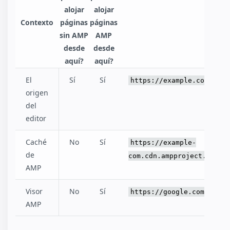
alojar
alojar
Contexto
páginas
páginas
URL 
sin AMP
AMP
desde
desde
aquí?
aquí?
El
Sí
Sí
https://example.com/arti
origen
del
editor
Caché
No
Sí
https://example-
de
com.cdn.ampproject.org/s
AMP
Visor
No
Sí
https://google.com/amp/s
AMP