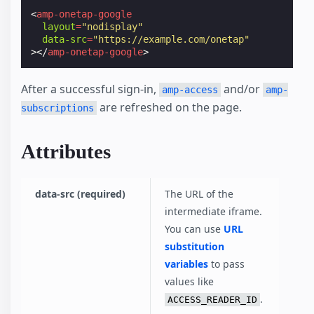
<
amp-onetap-google
layout
=
"nodisplay"
data-src
=
"https://example.com/onetap"
></
amp-onetap-google
>
After a successful sign-in,
and/or
amp-access
amp-
are refreshed on the page.
subscriptions
Attributes
data-src (required)
The URL of the
intermediate iframe.
You can use
URL
substitution
variables
to pass
values like
.
ACCESS_READER_ID