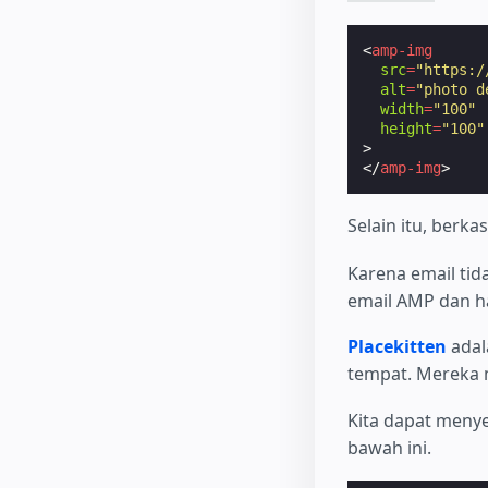
<
amp-img
src
=
"https:/
alt
=
"photo d
width
=
"100"
height
=
"100"
>
</
amp-img
>
Selain itu, berk
Karena email tid
email AMP dan h
Placekitten
adal
tempat. Mereka 
Kita dapat meny
bawah ini.