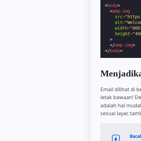
<
body
>
<
amp-img
src
=
"https
alt
=
"Welco
width
=
"800
height
=
"40
>
</
amp-img
>
</
body
>
Menjadika
Email dilihat di
letak bawaan! D
adalah hal muda
sesuai layar, ta
Bacal