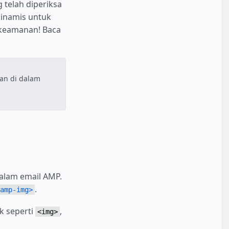
telah diperiksa
 dinamis untuk
 keamanan! Baca
an di dalam
alam email AMP.
.
amp-img>
k seperti
,
<img>