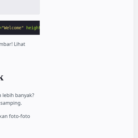
=
"Welcome"
height=
"400"
width=
"800"
></amp-img>
mbar! Lihat
k
 lebih banyak?
 samping.
an foto-foto