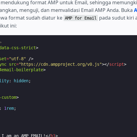
 mendukung format AMP untuk Email, sehingga memungk
gkan, menguji, dan memvalidasi Email AMP Anda. Buka
A
hwa format sudah diatur ke
pada sudut kiri 
AMP for Email
kut ini:
>
data-css-strict
>
set
=
"utf-8"
/>
ync
src
=
"https://cdn.ampproject.org/v0.js"
></
script
>
4email-boilerplate
>
lity
:
hidden
;
-custom
>
:
1
rem
;
 I am an AMP EMAIL!
</
h1
>