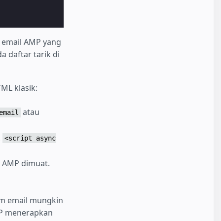
i email AMP yang
a daftar tarik di
ML klasik:
atau
email
.
<script async
a AMP dimuat.
am email mungkin
MP menerapkan