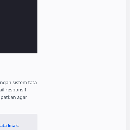
engan sistem tata
il responsif
mpatkan agar
ata letak
.