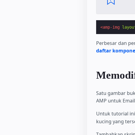
<amp-img
layou
Perbesar dan per
daftar komponen
Memodifi
Satu gambar buk
AMP untuk Email
Untuk tutorial i
kucing yang ters
Tambahkan skri