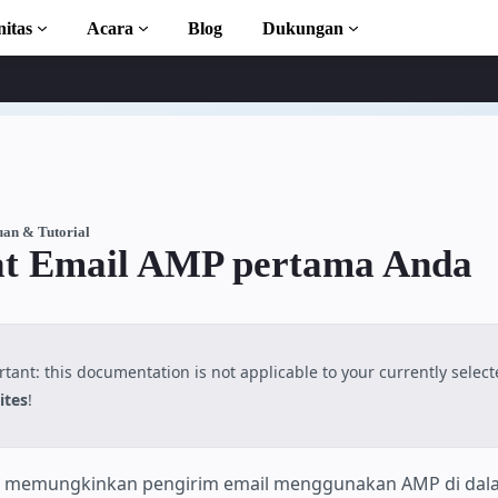
itas
Acara
Blog
Dukungan
l
n AMP
lengkap
an & Tutorial
t Email AMP pertama Anda
ion to AMP
 kursus gratis
tant: this documentation is not applicable to your currently selec
ites
!
 memungkinkan pengirim email menggunakan AMP di dala