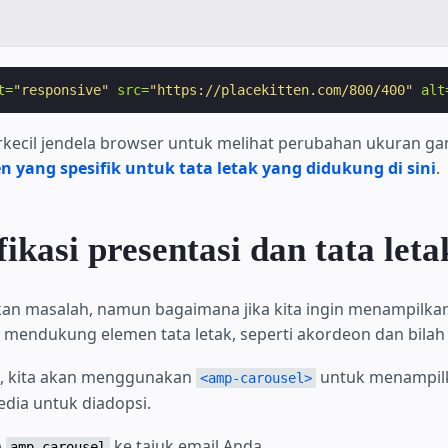
t=
"responsive"
src=
"https://placekitten.com/800/400"
alt
kecil jendela browser untuk melihat perubahan ukuran ga
 yang spesifik untuk tata letak yang didukung di sini
.
kasi presentasi dan tata leta
an masalah, namun bagaimana jika kita ingin menampilkan
 mendukung elemen tata letak, seperti akordeon dan bilah
ni, kita akan menggunakan
untuk menampilk
<amp-carousel>
edia untuk diadopsi.
p
ke tajuk email Anda.
amp-carousel