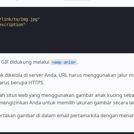
/link/to/img.jpg"
escription"
as GIF didukung melalui
.
<amp-anim>
ak dikelola di server Anda, URL harus menggunakan jalur m
arus berupa HTTPS.
ah situs web yang menggunakan gambar anak kucing seba
mengizinkan Anda untuk memilih ukuran gambar secara la
ertakan gambar di dalam email pertama kita dengan mena