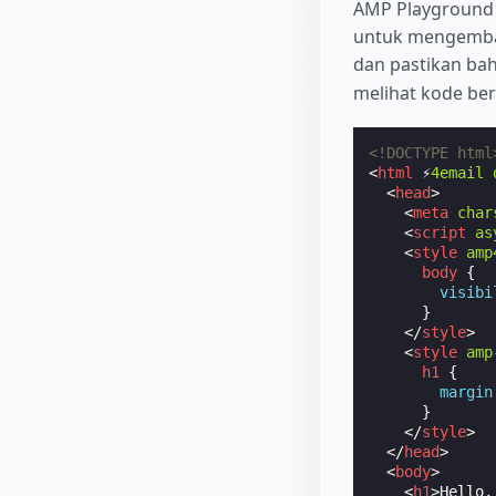
AMP Playground
untuk mengemban
dan pastikan ba
melihat kode beri
<!DOCTYPE html
<
html
⚡
4email
<
head
>
<
meta
char
<
script
as
<
style
amp
body
{
visibi
}
</
style
>
<
style
amp
h1
{
margin
}
</
style
>
</
head
>
<
body
>
<
h1
>
Hello,