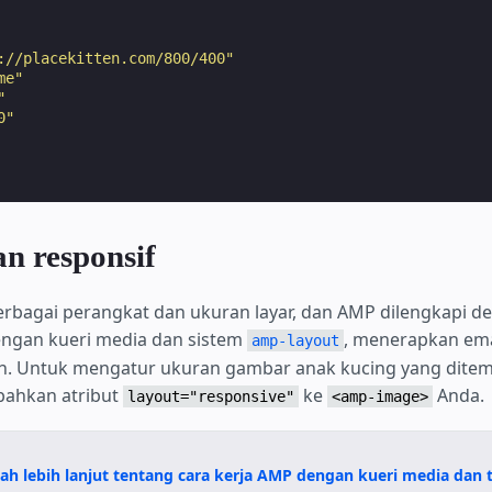
://placekitten.com/800/400"
me"
"
0"
n responsif
 berbagai perangkat dan ukuran layar, dan AMP dilengkapi d
engan kueri media dan sistem
, menerapkan ema
amp-layout
h. Untuk mengatur ukuran gambar anak kucing yang dite
mbahkan atribut
ke
Anda.
layout="responsive"
<amp-image>
ah lebih lanjut tentang cara kerja AMP dengan kueri media dan t