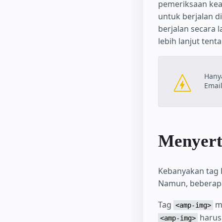
pemeriksaan kea
untuk berjalan d
berjalan secara
lebih lanjut ten
Hany
Emai
Menyert
Kebanyakan tag 
Namun, beberapa
Tag
me
<amp-img>
harus 
<amp-img>