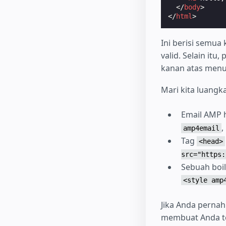
</
body
>
</
html
>
Ini berisi semu
valid. Selain itu
kanan atas menu 
Mari kita luangk
Email AMP h
,
amp4email
Tag
<head>
src="https:
Sebuah boi
<style amp
Jika Anda perna
membuat Anda t