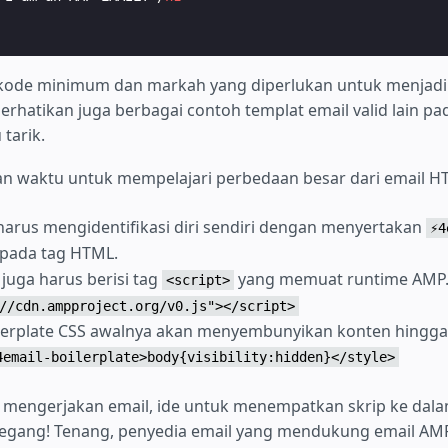
a kode minimum dan markah yang diperlukan untuk menjad
, perhatikan juga berbagai contoh templat email valid lain pad
tarik.
an waktu untuk mempelajari perbedaan besar dari email HT
arus mengidentifikasi diri sendiri dengan menyertakan
⚡4
 pada tag HTML.
juga harus berisi tag
yang memuat runtime AMP
<script>
//cdn.ampproject.org/v0.js"></script>
lerplate CSS awalnya akan menyembunyikan konten hingg
4email-boilerplate>body{visibility:hidden}</style>
h mengerjakan email, ide untuk menempatkan skrip ke dal
egang! Tenang, penyedia email yang mendukung email A