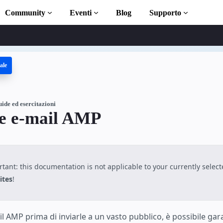
Community
Eventi
Blog
Supporto
ale
itazioni
con AMP
P completa
ide ed esercitazioni
le e-mail AMP
oduction to AMP
 AMP con dei corsi
tant: this documentation is not applicable to your currently selec
ites
!
l AMP prima di inviarle a un vasto pubblico, è possibile gara