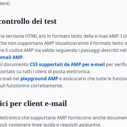
tenti.
ontrollo dei test
na versione HTML e/o in formato testo della e-mail AMP. I cl
 che non supportano AMP visualizzeranno il formato testo in
che il codice AMP sia valido seguendo i passaggi descritti n
email AMP
.
 il documento
CSS supportati da AMP per e-mail
per verific
ortato su tutti i client di posta elettronica.
'e-mail nel
playground AMP
e assicurarsi che tutte le funzi
li funzionino correttamente.
ici per client e-mail
a elettronica che supportano AMP forniscono anche document
può contenere linee guida e requisiti aggiuntivi.