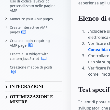
Uso di codice JavaScript
esperienza agli u
personalizzato nelle pagine
AMP
Elenco di c
Monetize your AMP pages
Create interactive AMP
Includere u
pages
elettronica
Create a login-requiring
Verificare 
AMP
page
Convalida 
Create a UI widget with
Controllare
custom JavaScript
uso sia supp
Creazione mappe di posti
Verificare l
come i modu
INTEGRAZIONI
Test specif
OTTIMIZZAZIONI E
I client di post
MISURE
sviluppatori che 