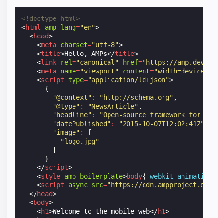
<!doctype html>
<
html
amp
lang
=
"en"
>
<
head
>
<
meta
charset
=
"utf-8"
>
<
title
>
Hello, AMPs
</
title
>
<
link
rel
=
"canonical"
href
=
"https://amp.dev/it
<
meta
name
=
"viewport"
content
=
"width=device-wi
<
script
type
=
"application/ld+json"
>
{
"@context"
:
"http://schema.org"
,
"@type"
:
"NewsArticle"
,
"headline"
:
"Open-source framework for pub
"datePublished"
:
"2015-10-07T12:02:41Z"
,
"image"
:
[
"logo.jpg"
]
}
</
script
>
<
style
amp-boilerplate
>
body
{
-webkit-
animation
:
<
script
async
src
=
"https://cdn.ampproject.org/
</
head
>
<
body
>
<
h1
>
Welcome to the mobile web
</
h1
>