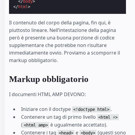
</
body
>
</
html
>
Il contenuto del corpo della pagina, fin qui, è
piuttosto lineare. Nell’intestazione della pagina
però è presente una buona porzione di codice
supplementare che potrebbe non risultare
immediatamente ovvio. Proviamo a scomporre il
markup obbligatorio.
Markup obbligatorio
I documenti HTML AMP DEVONO:
Iniziare con il doctype
.
<!doctype html>
Contenere un tag di primo livello
<html ⚡>
(
è ugualmente accettato).
<html amp>
Contenere i tag
e
(questi sono
<head>
<body>