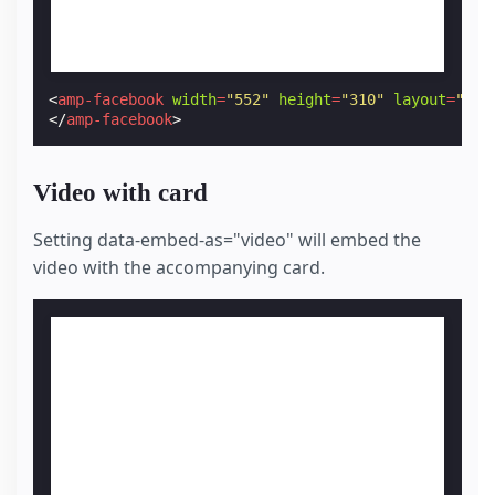
<
amp-facebook
width
=
"552"
height
=
"310"
layout
=
"res
</
amp-facebook
>
Video with card
Setting data-embed-as="video" will embed the
video with the accompanying card.