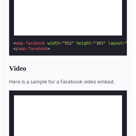
<
amp-facebook
width
=
"552"
height
=
"303"
layout
=
"res
</
amp-facebook
>
Video
Here is a sample for a Facebook video embed.