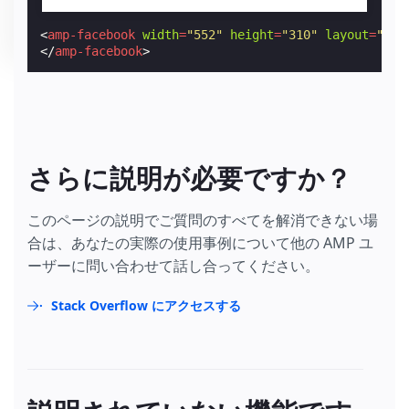
<
amp-facebook
width
=
"552"
height
=
"310"
layout
=
"res
</
amp-facebook
>
さらに説明が必要ですか？
このページの説明でご質問のすべてを解消できない場
合は、あなたの実際の使用事例について他の AMP ユ
ーザーに問い合わせて話し合ってください。
Stack Overflow にアクセスする