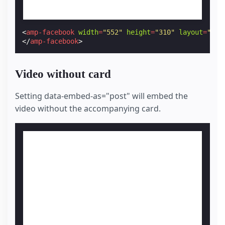
<
amp-facebook
width
=
"552"
height
=
"310"
layout
=
"res
</
amp-facebook
>
Video without card
Setting data-embed-as="post" will embed the
video without the accompanying card.