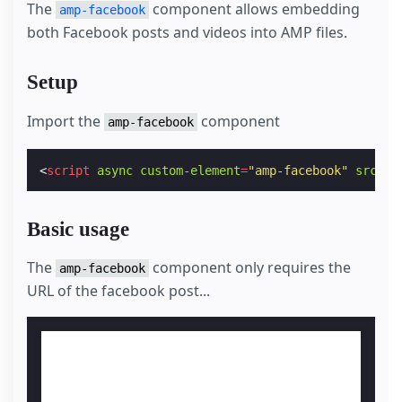
The
component allows embedding
amp-facebook
both Facebook posts and videos into AMP files.
Setup
Import the
component
amp-facebook
<
script
async
custom-element
=
"amp-facebook"
src
=
"h
Basic usage
The
component only requires the
amp-facebook
URL of the facebook post...