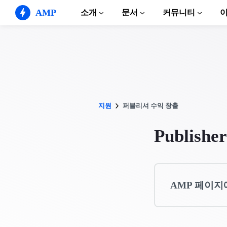
AMP
소개
문서
커뮤니티
AMP 웹사이트
완벽한 웹 경험 창출
가이드 및 튜토리얼
Web Stories
AMP 이용방법 안내
누구나 가볍게 즐길 수 있는 스토리
컴포넌트
AMP 광고
지원
퍼블리셔 수익 창출
AMP 라이브러리
초고속 웹 광고
예제
AMP 이메일
Publishe
Hands-on introduction 
차세대 이메일
과정
무료 AMP 학습 과정
템플릿
AMP 페이지
바로 사용 가능
도구
제작 시작하기