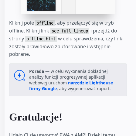
Kliknij pole
, aby przełączyć się w tryb
offline
offline. Kliknij link
i przejdź do
see full lineup
strony
w celu sprawdzenia, czy linki
offline.html
zostały prawidłowo zbuforowane i wstępnie
pobrane.
Porada —
w celu wykonania dokładnej
analizy funkcji progresywnej aplikacji
webowej uruchom
narzędzie Lighthouse
firmy Google
, aby wygenerować raport.
Gratulacje!
Udało Ci się utworzyć PWA z AMP! Dzięki temu