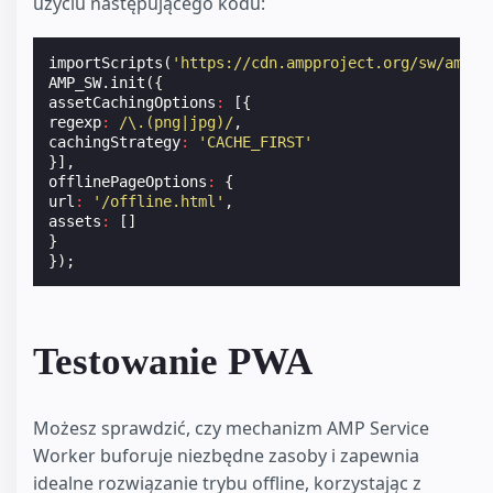
użyciu następującego kodu:
importScripts
(
'https://cdn.ampproject.org/sw/amp-s
AMP_SW
.
init
({
assetCachingOptions
:
[{
regexp
:
/\.(png|jpg)/
,
cachingStrategy
:
'CACHE_FIRST'
}],
offlinePageOptions
:
{
url
:
'/offline.html'
,
assets
:
[]
}
});
Testowanie PWA
Możesz sprawdzić, czy mechanizm AMP Service
Worker buforuje niezbędne zasoby i zapewnia
idealne rozwiązanie trybu offline, korzystając z