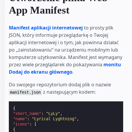
App Manifest
Manifest aplikacji internetowej
to prosty plik
JSON, który informuje przeglądarkę o Twojej
aplikacji internetowej i o tym, jak powinna działać
po „zainstalowaniu” na urządzeniu mobilnym lub
komputerze użytkownika. Manifest jest wymagany
przez wiele przeglądarek do pokazywania
monitu
Dodaj do ekranu głównego
.
Do swojego repozytorium dodaj plik o nazwie
z następującym kodem:
manifest.json
{
"short_name"
:
"LyLy"
,
"name"
:
"Lyrical Lyghtning"
,
"icons"
:
[
{