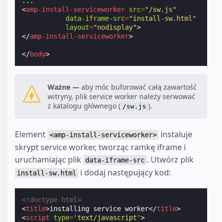
<
amp-install-serviceworker
src
=
"/sw.js"
data-iframe-src
=
"install-sw.html"
layout
=
"nodisplay"
>
</
amp-install-serviceworker
>
</
body
>
Ważne —
aby móc buforować całą zawartość
witryny, plik service worker należy serwować
z katalogu głównego (
).
/sw.js
Element
instaluje
<amp-install-serviceworker>
skrypt service worker, tworząc ramkę iframe i
uruchamiając plik
. Utwórz plik
data-iframe-src
i dodaj następujący kod:
install-sw.html
<!doctype html>
<
title
>
installing service worker
</
title
>
<
script
type
=
'text/javascript'
>