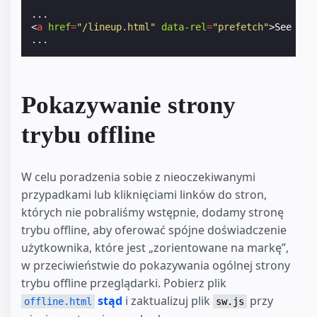
<
a
href
=
"/lineup.html"
data-rel
=
"prefetch"
>
See Ful
Pokazywanie strony
trybu offline
W celu poradzenia sobie z nieoczekiwanymi
przypadkami lub kliknięciami linków do stron,
których nie pobraliśmy wstępnie, dodamy stronę
trybu offline, aby oferować spójne doświadczenie
użytkownika, które jest „zorientowane na markę”,
w przeciwieństwie do pokazywania ogólnej strony
trybu offline przeglądarki. Pobierz plik
stąd
i zaktualizuj plik
przy
offline.html
sw.js