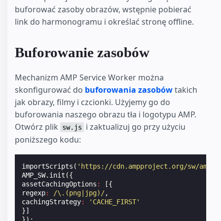
buforować zasoby obrazów, wstępnie pobierać
link do harmonogramu i określać stronę offline.
Buforowanie zasobów
Mechanizm AMP Service Worker można
skonfigurować do
buforowania zasobów
takich
jak obrazy, filmy i czcionki. Użyjemy go do
buforowania naszego obrazu tła i logotypu AMP.
Otwórz plik
i zaktualizuj go przy użyciu
sw.js
poniższego kodu:
importScripts
(
'https://cdn.ampproject.org/sw/amp-s
AMP_SW
.
init
({
assetCachingOptions
:
[{
regexp
:
/\.(png|jpg)/
,
cachingStrategy
:
'CACHE_FIRST'
}]
});