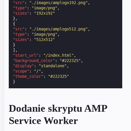
"src"
:
"./images/amplogo192.png"
,
"type"
:
"image/png"
,
"sizes"
:
"192x192"
},
{
"src"
:
"./images/amplogo512.png"
,
"type"
:
"image/png"
,
"sizes"
:
"512x512"
}
],
"start_url"
:
"/index.html"
,
"background_color"
:
"#222325"
,
"display"
:
"standalone"
,
"scope"
:
"/"
,
"theme_color"
:
"#222325"
}
Dodanie skryptu AMP
Service Worker