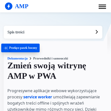
AMP
Spis treści
Przełącz pasek boczny
Dokumentacja
Przewodniki i samouczki
Zmień swoją witrynę
AMP w PWA
Progresywne aplikacje webowe wykorzystujące
procesy
service worker
umożliwiają zapewnianie
bogatych treści offline i spójnych wrażeń
użytkowników mimo różnych mocy sieci. Dzięki