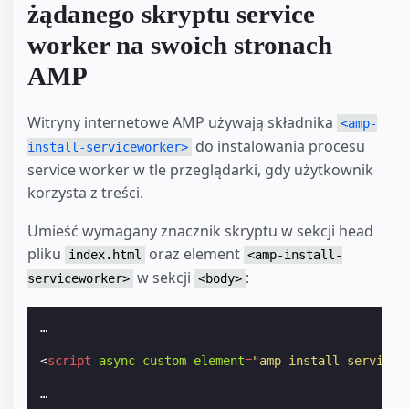
żądanego skryptu service
worker na swoich stronach
AMP
Witryny internetowe AMP używają składnika
<amp-
do instalowania procesu
install-serviceworker>
service worker w tle przeglądarki, gdy użytkownik
korzysta z treści.
Umieść wymagany znacznik skryptu w sekcji head
pliku
oraz element
index.html
<amp-install-
w sekcji
:
serviceworker>
<body>
…

<
script
async
custom-element
=
"amp-install-servicew
…
