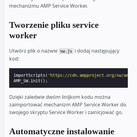
mechanizmu AMP Service Worker.
Tworzenie pliku service
worker
Utwórz plik o nazwie
i dodaj następujący
sw.js
kod:
importScripts
(
'https://cdn.ampproject.org/sw/amp-s
AMP_SW
.
init
();
Dzięki zaledwie dwóm linijkom kodu można
zaimportować mechanizm AMP Service Worker do
swojego skryptu Service Worker i zainicjować go.
Automatyczne instalowanie