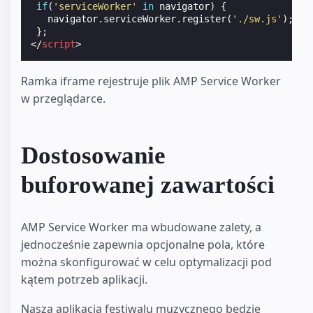
if
(
'serviceWorker'
in
navigator
)
{
navigator
.
serviceWorker
.
register
(
'./sw.js'
);
};
</
script
>
Ramka iframe rejestruje plik AMP Service Worker
w przeglądarce.
Dostosowanie
buforowanej zawartości
AMP Service Worker ma wbudowane zalety, a
jednocześnie zapewnia opcjonalne pola, które
można skonfigurować w celu optymalizacji pod
kątem potrzeb aplikacji.
Nasza aplikacja festiwalu muzycznego będzie