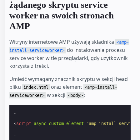
żądanego skryptu service
worker na swoich stronach
AMP
Witryny internetowe AMP używają składnika
<amp-
do instalowania procesu
install-serviceworker>
service worker w tle przeglądarki, gdy użytkownik
korzysta z treści.
Umieść wymagany znacznik skryptu w sekcji head
pliku
oraz element
index.html
<amp-install-
w sekcji
:
serviceworker>
<body>
…

<
script
async
custom-element
=
"amp-install-servicew
…
