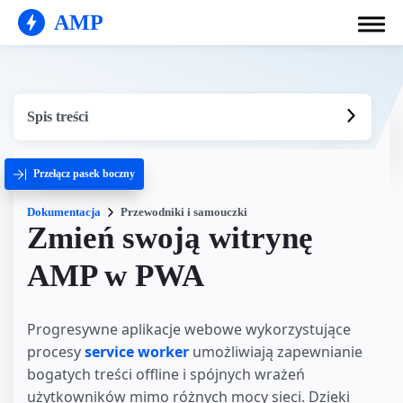
AMP
Spis treści
Przełącz pasek boczny
Dokumentacja
Przewodniki i samouczki
Zmień swoją witrynę
AMP w PWA
Progresywne aplikacje webowe wykorzystujące
procesy
service worker
umożliwiają zapewnianie
bogatych treści offline i spójnych wrażeń
użytkowników mimo różnych mocy sieci. Dzięki