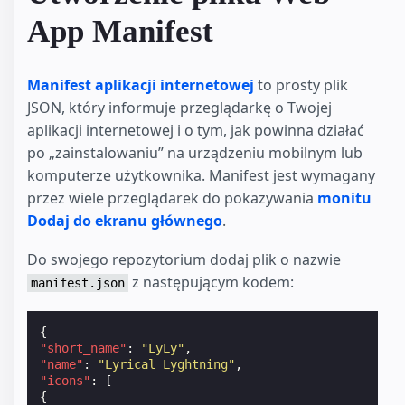
App Manifest
Manifest aplikacji internetowej
to prosty plik
JSON, który informuje przeglądarkę o Twojej
aplikacji internetowej i o tym, jak powinna działać
po „zainstalowaniu” na urządzeniu mobilnym lub
komputerze użytkownika. Manifest jest wymagany
przez wiele przeglądarek do pokazywania
monitu
Dodaj do ekranu głównego
.
Do swojego repozytorium dodaj plik o nazwie
z następującym kodem:
manifest.json
{
"short_name"
:
"LyLy"
,
"name"
:
"Lyrical Lyghtning"
,
"icons"
:
[
{