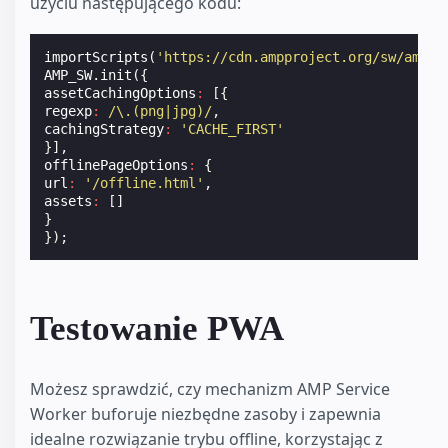
użyciu następującego kodu:
importScripts
(
'https://cdn.ampproject.org/sw/amp-s
AMP_SW
.
init
({
assetCachingOptions
:
[{
regexp
:
/\.(png|jpg)/
,
cachingStrategy
:
'CACHE_FIRST'
}],
offlinePageOptions
:
{
url
:
'/offline.html'
,
assets
:
[]
}
});
Testowanie PWA
Możesz sprawdzić, czy mechanizm AMP Service
Worker buforuje niezbędne zasoby i zapewnia
idealne rozwiązanie trybu offline, korzystając z