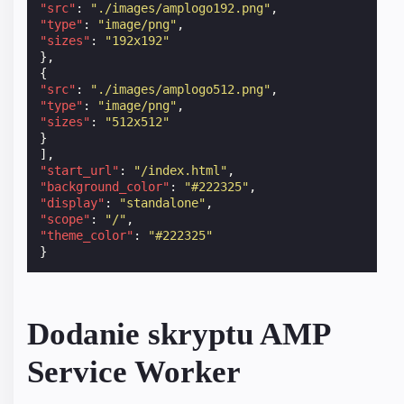
"src"
:
"./images/amplogo192.png"
,
"type"
:
"image/png"
,
"sizes"
:
"192x192"
},
{
"src"
:
"./images/amplogo512.png"
,
"type"
:
"image/png"
,
"sizes"
:
"512x512"
}
],
"start_url"
:
"/index.html"
,
"background_color"
:
"#222325"
,
"display"
:
"standalone"
,
"scope"
:
"/"
,
"theme_color"
:
"#222325"
}
Dodanie skryptu AMP
Service Worker