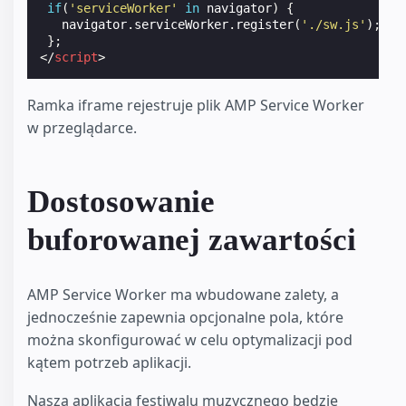
if
(
'serviceWorker'
in
navigator
)
{
navigator
.
serviceWorker
.
register
(
'./sw.js'
);
};
</
script
>
Ramka iframe rejestruje plik AMP Service Worker
w przeglądarce.
Dostosowanie
buforowanej zawartości
AMP Service Worker ma wbudowane zalety, a
jednocześnie zapewnia opcjonalne pola, które
można skonfigurować w celu optymalizacji pod
kątem potrzeb aplikacji.
Nasza aplikacja festiwalu muzycznego będzie