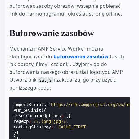
buforować zasoby obrazów, wstępnie pobierać
link do harmonogramu i określać stronę offline.
Buforowanie zasobów
Mechanizm AMP Service Worker można
skonfigurować do
buforowania zasobów
takich
jak obrazy, filmy i czcionki. Użyjemy go do
buforowania naszego obrazu tła i logotypu AMP.
Otwórz plik
i zaktualizuj go przy użyciu
sw.js
poniższego kodu:
importScripts
(
'https://cdn.ampproject.org/sw/amp-s
AMP_SW
.
init
({
assetCachingOptions
:
[{
regexp
:
/\.(png|jpg)/
,
cachingStrategy
:
'CACHE_FIRST'
}]
});