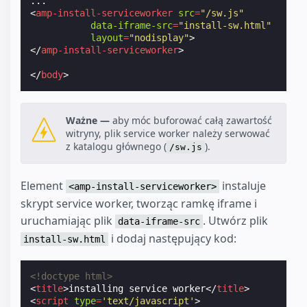
<
amp-install-serviceworker
src
=
"/sw.js"
data-iframe-src
=
"install-sw.html"
layout
=
"nodisplay"
>
</
amp-install-serviceworker
>
</
body
>
Ważne —
aby móc buforować całą zawartość
witryny, plik service worker należy serwować
z katalogu głównego (
).
/sw.js
Element
instaluje
<amp-install-serviceworker>
skrypt service worker, tworząc ramkę iframe i
uruchamiając plik
. Utwórz plik
data-iframe-src
i dodaj następujący kod:
install-sw.html
<!doctype html>
<
title
>
installing service worker
</
title
>
<
script
type
=
'text/javascript'
>