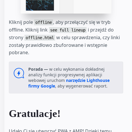
Kliknij pole
, aby przełączyć się w tryb
offline
offline. Kliknij link
i przejdź do
see full lineup
strony
w celu sprawdzenia, czy linki
offline.html
zostały prawidłowo zbuforowane i wstępnie
pobrane.
Porada —
w celu wykonania dokładnej
analizy funkcji progresywnej aplikacji
webowej uruchom
narzędzie Lighthouse
firmy Google
, aby wygenerować raport.
Gratulacje!
Udało Ci się utworzyć PWA z AMP! Dzięki temu