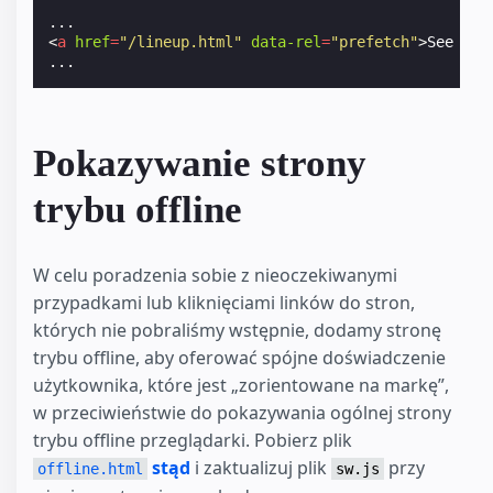
<
a
href
=
"/lineup.html"
data-rel
=
"prefetch"
>
See Ful
Pokazywanie strony
trybu offline
W celu poradzenia sobie z nieoczekiwanymi
przypadkami lub kliknięciami linków do stron,
których nie pobraliśmy wstępnie, dodamy stronę
trybu offline, aby oferować spójne doświadczenie
użytkownika, które jest „zorientowane na markę”,
w przeciwieństwie do pokazywania ogólnej strony
trybu offline przeglądarki. Pobierz plik
stąd
i zaktualizuj plik
przy
offline.html
sw.js