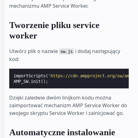
mechanizmu AMP Service Worker.
Tworzenie pliku service
worker
Utwórz plik o nazwie
i dodaj następujący
sw.js
kod:
importScripts
(
'https://cdn.ampproject.org/sw/amp-s
AMP_SW
.
init
();
Dzięki zaledwie dwóm linijkom kodu można
zaimportować mechanizm AMP Service Worker do
swojego skryptu Service Worker i zainicjować go.
Automatyczne instalowanie