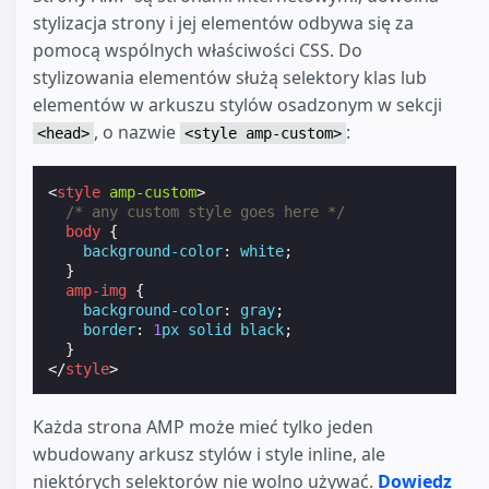
stylizacja strony i jej elementów odbywa się za
pomocą wspólnych właściwości CSS. Do
stylizowania elementów służą selektory klas lub
elementów w arkuszu stylów osadzonym w sekcji
, o nazwie
:
<head>
<style amp-custom>
<
style
amp-custom
>
/* any custom style goes here */
body
{
background-color
:
white
;
}
amp-img
{
background-color
:
gray
;
border
:
1
px
solid
black
;
}
</
style
>
Każda strona AMP może mieć tylko jeden
wbudowany arkusz stylów i style inline, ale
niektórych selektorów nie wolno używać.
Dowiedz