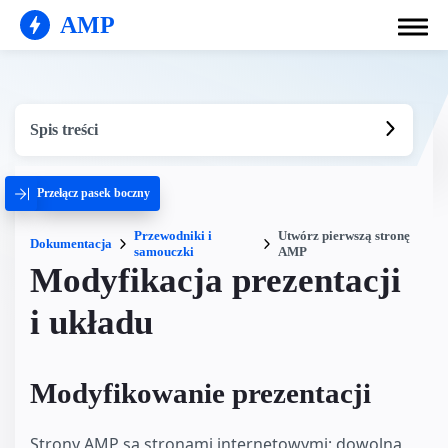
AMP
Spis treści
Przełącz pasek boczny
Przewodniki i
Utwórz pierwszą stronę
Dokumentacja
samouczki
AMP
Modyfikacja prezentacji
i układu
Modyfikowanie prezentacji
Strony AMP są stronami internetowymi; dowolna